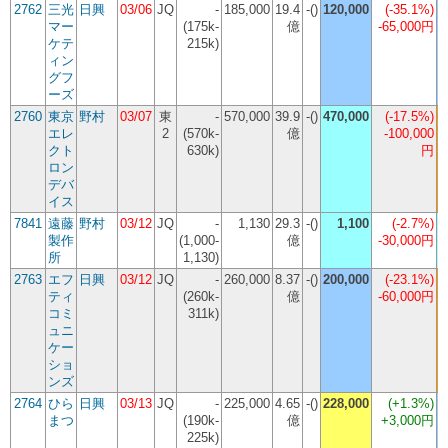
2762
三光
日興
03/06
JQ
-
185,000
19.4
-()
120,000
(
-35.1%
)
マー
(175k-
億
-65,000円
ケテ
215k)
ィン
グフ
ーズ
2760
東京
野村
03/07
東
-
570,000
39.9
-()
470,000
(
-17.5%
)
エレ
2
(570k-
億
-100,000
クト
630k)
円
ロン
(
デバ
イス
7841
遠藤
野村
03/12
JQ
-
1,130
29.3
-()
1,100
(
-2.7%
)
製作
(1,000-
億
-30,000円
所
1,130)
2763
エフ
日興
03/12
JQ
-
260,000
8.37
-()
200,000
(
-23.1%
)
ティ
(260k-
億
-60,000円
コミ
311k)
ュニ
(
ケー
ショ
ンズ
2764
ひら
日興
03/13
JQ
-
225,000
4.65
-()
228,000
(
+1.3%
)
まつ
(190k-
億
+3,000円
225k)