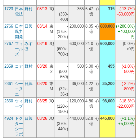
1723
日本
野村
03/13
JQ
-
365
5.47
-()
315
(
-13.7%
)
電技
(350-
億
-50,000円
400)
2766
日本
日興
03/14
東
-
200,000
8.05
-()
600,000
(
+200.0%
)
風力
M
(175k-
億
+400,000
開発
200k)
円
2767
フィ
みず
03/19
JQ
-
600,000
24.0
-()
600,000
(
0.0%
)
ール
ほ
(600k-
億
±0円
ズ
700k)
(
2359
コア
野村
03/20
東
-
500
5.00
-()
495
(
-1.0%
)
2
(500-
億
-500円
650)
2361
シー
日興
03/20
東
-
36,000
4.22
-()
35,200
(
-2.2%
)
エヌ
M
(32k-
億
-800円
エー
36k)
2360
ウィ
野村
03/25
JQ
-
120,000
4.86
-()
98,000
(
-18.3%
)
ーブ
(120k-
億
-22,000円
150k)
4924
ドク
日興
03/26
JQ
-
440,000
52.8
-()
445,000
(
+1.1%
)
ター
(370k-
億
+5,000円
シー
440k)
ラボ