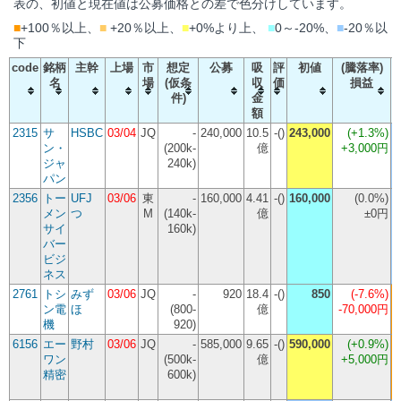
表の、初値と現在値は公募価格との差で色分けしています。
■
+100％以上、
■
+20％以上、
■
+0%より上、
■
0～-20%、
■
-20％以
下
code
銘柄
主幹
上場
市
想定
公募
吸
評
初値
(騰落率)
名
場
(仮条
収
価
損益
件)
金
額
2315
サ
HSBC
03/04
JQ
-
240,000
10.5
-()
243,000
(
+1.3%
)
ン・
(200k-
億
+3,000円
ジャ
240k)
パン
2356
トー
UFJ
03/06
東
-
160,000
4.41
-()
160,000
(
0.0%
)
メン
つ
M
(140k-
億
±0円
サイ
160k)
バー
ビジ
ネス
2761
トシ
みず
03/06
JQ
-
920
18.4
-()
850
(
-7.6%
)
ン電
ほ
(800-
億
-70,000円
機
920)
6156
エー
野村
03/06
JQ
-
585,000
9.65
-()
590,000
(
+0.9%
)
ワン
(500k-
億
+5,000円
精密
600k)
(