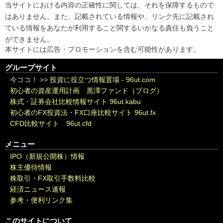
当サイトにおける内容の正確性に関しては、それを保障するもので
はありません。また、記載されている情報や、リンク先に記載され
ている情報をあなたが利用すること関するいかなる責任も負うこと
ができません。
本サイトには広告・プロモーションを含む可能性があります。
グループサイト
今ココ！ >>
投資に役立つ情報置場 - 96ut.com
初心者の資産運用計画 黒澤ファンド（ブログ）
株式・証券会社比較情報サイト 96ut.kabu
初心者のFX投資法・FX口座比較サイト 96ut.fx
CFD比較サイト 96ut.cfd
メニュー
IPO（新規公開株）情報
株主優待情報
株取引・FX取引手数料比較
経済ニュース速報
参考・便利リンク集
このサイトについて