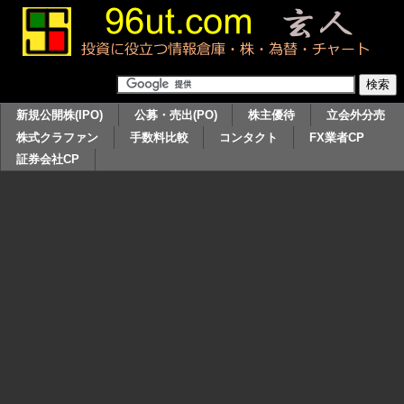
新規公開株(IPO)
公募・売出(PO)
株主優待
立会外分売
株式クラファン
手数料比較
コンタクト
FX業者CP
証券会社CP