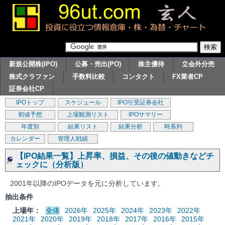
新規公開株(IPO)
公募・売出(PO)
株主優待
立会外分売
株式クラファン
手数料比較
コンタクト
FX業者CP
証券会社CP
IPOトップ
スケジュール
IPO引受証券会社
初値予想
上場観測リスト
IPOサマリー
年度別
結果リスト
結果分析
時系列
カレンダー
管理人戦績
【IPO結果一覧】上昇率、損益、その後の値動きなどチ
ェックに（分析版）
2001年以降のIPOデータを元に分析しています。
抽出条件
上場年：
全体
2026年
2025年
2024年
2023年
2022年
2021年
2020年
2019年
2018年
2017年
2016年
2015年