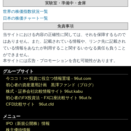
実験室・準備中・倉庫
世界の株価指数状況一覧
日本の株価チャート一覧
免責事項
当サイトにおける内容の正確性に関しては、それを保障するもので
はありません。また、記載されている情報や、リンク先に記載され
ている情報をあなたが利用すること関するいかなる責任も負うこと
ができません。
本サイトには広告・プロモーションを含む可能性があります。
グループサイト
今ココ！ >>
投資に役立つ情報置場 - 96ut.com
初心者の資産運用計画 黒澤ファンド（ブログ）
株式・証券会社比較情報サイト 96ut.kabu
初心者のFX投資法・FX口座比較サイト 96ut.fx
CFD比較サイト 96ut.cfd
メニュー
IPO（新規公開株）情報
株主優待情報