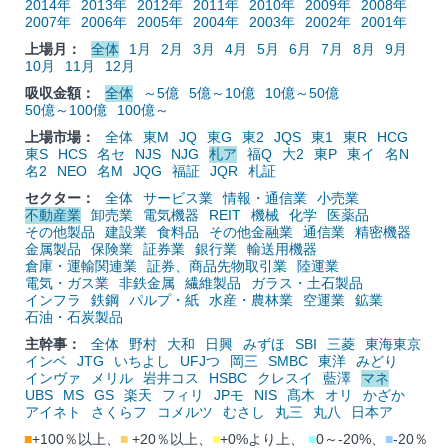
2014年
2013年
2012年
2011年
2010年
2009年
2008年
2007年
2006年
2005年
2004年
2003年
2002年
2001年
上場月：
全体
1月
2月
3月
4月
5月
6月
7月
8月
9月
10月
11月
12月
吸収金額：
全体
～5億
5億～10億
10億～50億
50億～100億
100億～
上場市場：
全体
東M
JQ
東G
東2
JQS
東1
東R
HCG
東S
HCS
名セ
NJS
NJG
札ア
福Q
大2
東P
東イ
名N
名2
NEO
名M
JQG
福証
JQR
札証
セクター：
全体
サービス業
情報・通信業
小売業
不動産業
卸売業
電気機器
REIT
機械
化学
医薬品
その他製品
建設業
食料品
その他金融業
通信業
精密機器
金属製品
保険業
証券業
銀行業
輸送用機器
倉庫・運輸関連業
証券、商品先物取引業
陸運業
電気・ガス業
非鉄金属
繊維製品
ガラス・土石製品
インフラ
鉄鋼
パルプ・紙
水産・農林業
空運業
鉱業
石油・石炭製品
主幹事：
全体
野村
大和
日興
みずほ
SBI
三菱
東海東京
インベ
JTG
いちよし
UFJつ
岡三
SMBC
東洋
みどり
インヴァ
メリル
岩井コス
HSBC
クレスイ
藍澤
マネ
UBS
MS
GS
楽天
フィリ
JPモ
NIS
髙木
オリ
かざか
アイネト
さくらフ
コメルツ
むさし
丸三
丸八
日本ア
■
+100％以上、
■
+20％以上、
■
+0%より上、
■
0～-20%、
■
-20％