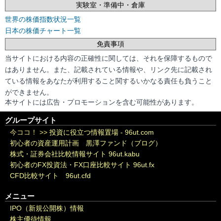
実験室・準備中・倉庫
世界の株価指数状況一覧
日本の株価チャート一覧
免責事項
当サイトにおける内容の正確性に関しては、それを保障するもので
はありません。また、記載されている情報や、リンク先に記載され
ている情報をあなたが利用すること関するいかなる責任も負うこと
ができません。
本サイトには広告・プロモーションを含む可能性があります。
グループサイト
今ココ！ >>
投資に役立つ情報置場 - 96ut.com
初心者の資産運用計画 黒澤ファンド（ブログ）
株式・証券会社比較情報サイト 96ut.kabu
初心者のFX投資法・FX口座比較サイト 96ut.fx
CFD比較サイト 96ut.cfd
メニュー
IPO（新規公開株）情報
株主優待情報