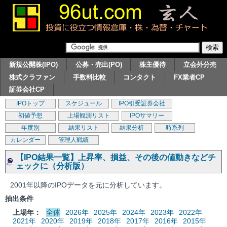
新規公開株(IPO)
公募・売出(PO)
株主優待
立会外分売
株式クラファン
手数料比較
コンタクト
FX業者CP
証券会社CP
IPOトップ
スケジュール
IPO引受証券会社
初値予想
上場観測リスト
IPOサマリー
年度別
結果リスト
結果分析
時系列
カレンダー
管理人戦績
【IPO結果一覧】上昇率、損益、その後の値動きなどチ
ェックに（分析版）
2001年以降のIPOデータを元に分析しています。
抽出条件
上場年：
全体
2026年
2025年
2024年
2023年
2022年
2021年
2020年
2019年
2018年
2017年
2016年
2015年