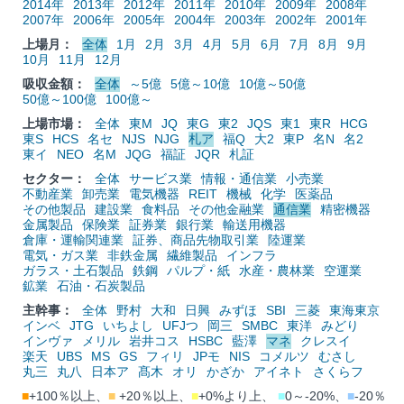
2014年
2013年
2012年
2011年
2010年
2009年
2008年
2007年
2006年
2005年
2004年
2003年
2002年
2001年
上場月：
全体
1月
2月
3月
4月
5月
6月
7月
8月
9月
10月
11月
12月
吸収金額：
全体
～5億
5億～10億
10億～50億
50億～100億
100億～
上場市場：
全体
東M
JQ
東G
東2
JQS
東1
東R
HCG
東S
HCS
名セ
NJS
NJG
札ア
福Q
大2
東P
名N
名2
東イ
NEO
名M
JQG
福証
JQR
札証
セクター：
全体
サービス業
情報・通信業
小売業
不動産業
卸売業
電気機器
REIT
機械
化学
医薬品
その他製品
建設業
食料品
その他金融業
通信業
精密機器
金属製品
保険業
証券業
銀行業
輸送用機器
倉庫・運輸関連業
証券、商品先物取引業
陸運業
電気・ガス業
非鉄金属
繊維製品
インフラ
ガラス・土石製品
鉄鋼
パルプ・紙
水産・農林業
空運業
鉱業
石油・石炭製品
主幹事：
全体
野村
大和
日興
みずほ
SBI
三菱
東海東京
インベ
JTG
いちよし
UFJつ
岡三
SMBC
東洋
みどり
インヴァ
メリル
岩井コス
HSBC
藍澤
マネ
クレスイ
楽天
UBS
MS
GS
フィリ
JPモ
NIS
コメルツ
むさし
丸三
丸八
日本ア
髙木
オリ
かざか
アイネト
さくらフ
■
+100％以上、
■
+20％以上、
■
+0%より上、
■
0～-20%、
■
-20％