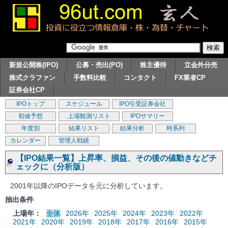
新規公開株(IPO)
公募・売出(PO)
株主優待
立会外分売
株式クラファン
手数料比較
コンタクト
FX業者CP
証券会社CP
IPOトップ
スケジュール
IPO引受証券会社
初値予想
上場観測リスト
IPOサマリー
年度別
結果リスト
結果分析
時系列
カレンダー
管理人戦績
【IPO結果一覧】上昇率、損益、その後の値動きなどチ
ェックに（分析版）
2001年以降のIPOデータを元に分析しています。
抽出条件
上場年：
全体
2026年
2025年
2024年
2023年
2022年
2021年
2020年
2019年
2018年
2017年
2016年
2015年