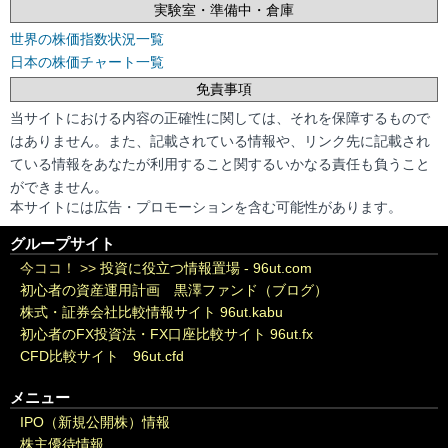
実験室・準備中・倉庫
世界の株価指数状況一覧
日本の株価チャート一覧
免責事項
当サイトにおける内容の正確性に関しては、それを保障するもので
はありません。また、記載されている情報や、リンク先に記載され
ている情報をあなたが利用すること関するいかなる責任も負うこと
ができません。
本サイトには広告・プロモーションを含む可能性があります。
グループサイト
今ココ！ >>
投資に役立つ情報置場 - 96ut.com
初心者の資産運用計画 黒澤ファンド（ブログ）
株式・証券会社比較情報サイト 96ut.kabu
初心者のFX投資法・FX口座比較サイト 96ut.fx
CFD比較サイト 96ut.cfd
メニュー
IPO（新規公開株）情報
株主優待情報