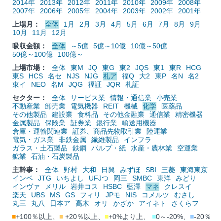
2014年
2013年
2012年
2011年
2010年
2009年
2008年
2007年
2006年
2005年
2004年
2003年
2002年
2001年
上場月：
全体
1月
2月
3月
4月
5月
6月
7月
8月
9月
10月
11月
12月
吸収金額：
全体
～5億
5億～10億
10億～50億
50億～100億
100億～
上場市場：
全体
東M
JQ
東G
東2
JQS
東1
東R
HCG
東S
HCS
名セ
NJS
NJG
札ア
福Q
大2
東P
名N
名2
東イ
NEO
名M
JQG
福証
JQR
札証
セクター：
全体
サービス業
情報・通信業
小売業
不動産業
卸売業
電気機器
REIT
機械
化学
医薬品
その他製品
建設業
食料品
その他金融業
通信業
精密機器
金属製品
保険業
証券業
銀行業
輸送用機器
倉庫・運輸関連業
証券、商品先物取引業
陸運業
電気・ガス業
非鉄金属
繊維製品
インフラ
ガラス・土石製品
鉄鋼
パルプ・紙
水産・農林業
空運業
鉱業
石油・石炭製品
主幹事：
全体
野村
大和
日興
みずほ
SBI
三菱
東海東京
インベ
JTG
いちよし
UFJつ
岡三
SMBC
東洋
みどり
インヴァ
メリル
岩井コス
HSBC
藍澤
マネ
クレスイ
楽天
UBS
MS
GS
フィリ
JPモ
NIS
コメルツ
むさし
丸三
丸八
日本ア
髙木
オリ
かざか
アイネト
さくらフ
■
+100％以上、
■
+20％以上、
■
+0%より上、
■
0～-20%、
■
-20％