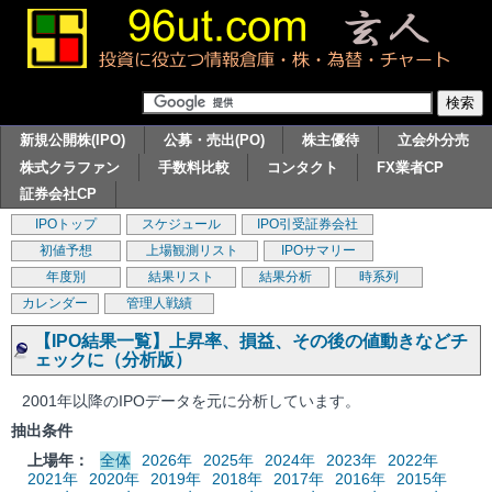
新規公開株(IPO)
公募・売出(PO)
株主優待
立会外分売
株式クラファン
手数料比較
コンタクト
FX業者CP
証券会社CP
IPOトップ
スケジュール
IPO引受証券会社
初値予想
上場観測リスト
IPOサマリー
年度別
結果リスト
結果分析
時系列
カレンダー
管理人戦績
【IPO結果一覧】上昇率、損益、その後の値動きなどチ
ェックに（分析版）
2001年以降のIPOデータを元に分析しています。
抽出条件
上場年：
全体
2026年
2025年
2024年
2023年
2022年
2021年
2020年
2019年
2018年
2017年
2016年
2015年