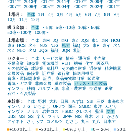
2014年
2013年
2012年
2011年
2010年
2009年
2008年
2007年
2006年
2005年
2004年
2003年
2002年
2001年
上場月：
全体
1月
2月
3月
4月
5月
6月
7月
8月
9月
10月
11月
12月
吸収金額：
全体
～5億
5億～10億
10億～50億
50億～100億
100億～
上場市場：
全体
東M
JQ
東G
東2
JQS
東1
東R
HCG
東S
HCS
名セ
NJS
NJG
札ア
福Q
大2
東P
東イ
名N
名2
NEO
名M
JQG
福証
JQR
札証
セクター：
全体
サービス業
情報・通信業
小売業
不動産業
卸売業
電気機器
REIT
機械
化学
医薬品
その他製品
建設業
食料品
その他金融業
通信業
精密機器
金属製品
保険業
証券業
銀行業
輸送用機器
倉庫・運輸関連業
証券、商品先物取引業
陸運業
電気・ガス業
非鉄金属
繊維製品
ガラス・土石製品
インフラ
鉄鋼
パルプ・紙
水産・農林業
空運業
鉱業
石油・石炭製品
主幹事：
全体
野村
大和
日興
みずほ
SBI
三菱
東海東京
インベ
JTG
いちよし
UFJつ
岡三
SMBC
東洋
みどり
インヴァ
メリル
岩井コス
HSBC
クレスイ
藍澤
マネ
UBS
MS
GS
楽天
フィリ
JPモ
NIS
髙木
オリ
かざか
アイネト
さくらフ
コメルツ
むさし
丸三
丸八
日本ア
■
+100％以上、
■
+20％以上、
■
+0%より上、
■
0～-20%、
■
-20％