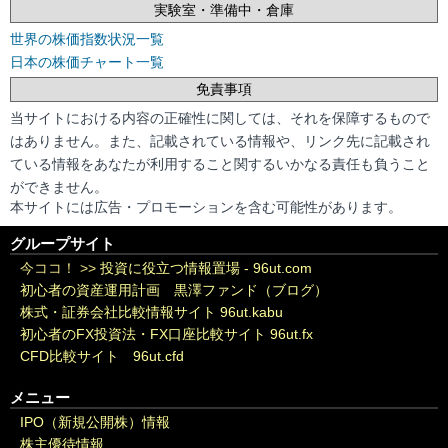
実験室・準備中・倉庫
世界の株価指数状況一覧
日本の株価チャート一覧
免責事項
当サイトにおける内容の正確性に関しては、それを保障するもので
はありません。また、記載されている情報や、リンク先に記載され
ている情報をあなたが利用すること関するいかなる責任も負うこと
ができません。
本サイトには広告・プロモーションを含む可能性があります。
グループサイト
今ココ！ >>
投資に役立つ情報置場 - 96ut.com
初心者の資産運用計画 黒澤ファンド（ブログ）
株式・証券会社比較情報サイト 96ut.kabu
初心者のFX投資法・FX口座比較サイト 96ut.fx
CFD比較サイト 96ut.cfd
メニュー
IPO（新規公開株）情報
株主優待情報