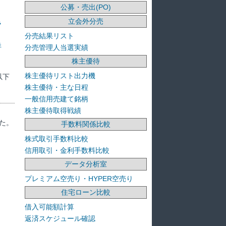
公募・売出(PO)
立会外分売
ラ
分売結果リスト
洋
分売管理人当選実績
株主優待
株主優待リスト出力機
以下
株主優待・主な日程
一般信用売建て銘柄
株主優待取得戦績
た。
手数料関係比較
株式取引手数料比較
信用取引・金利手数料比較
データ分析室
プレミアム空売り・HYPER空売り
住宅ローン比較
借入可能額計算
返済スケジュール確認