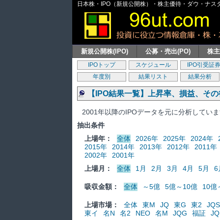
日本株・IPO（新規公開株）・株主優待・ダウ・ナスダッ
新規公開株(IPO)
公募・売出(PO)
株
IPOトップ
スケジュール
IPO引受証
年度別
結果リスト
結果分析
【IPO結果一覧】上昇率、損益、そ
2001年以降のIPOデータを元に分析してい
抽出条件
上場年：
全体
2026年
2025年
2024年
2015年
2014年
2013年
2012年
2011年
2002年
2001年
上場月：
全体
1月
2月
3月
4月
5月
6
吸収金額：
全体
～5億
5億～10億
10億
上場市場：
全体
東M
JQ
東G
東2
JQS
東イ
名N
名2
NEO
名M
JQG
福証
JQ