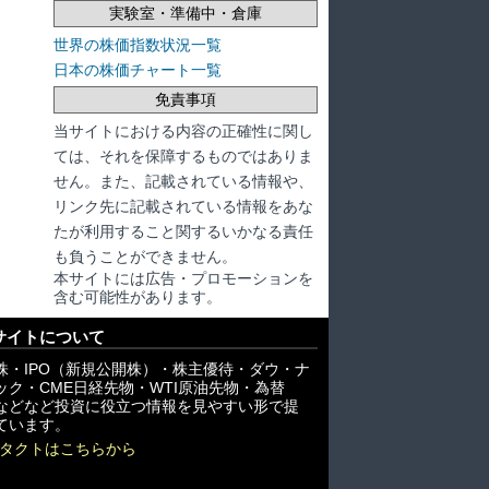
実験室・準備中・倉庫
世界の株価指数状況一覧
日本の株価チャート一覧
免責事項
当サイトにおける内容の正確性に関し
ては、それを保障するものではありま
せん。また、記載されている情報や、
リンク先に記載されている情報をあな
たが利用すること関するいかなる責任
も負うことができません。
本サイトには広告・プロモーションを
含む可能性があります。
サイトについて
株・IPO（新規公開株）・株主優待・ダウ・ナ
ック・CME日経先物・WTI原油先物・為替
X)などなど投資に役立つ情報を見やすい形で提
ています。
タクトはこちらから