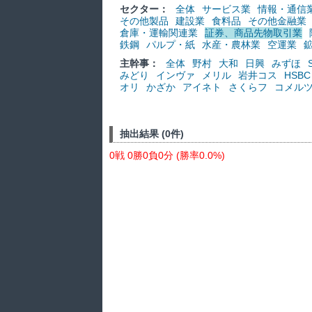
セクター：
全体
サービス業
情報・通信
その他製品
建設業
食料品
その他金融業
倉庫・運輸関連業
証券、商品先物取引業
鉄鋼
パルプ・紙
水産・農林業
空運業
主幹事：
全体
野村
大和
日興
みずほ
みどり
インヴァ
メリル
岩井コス
HSBC
オリ
かざか
アイネト
さくらフ
コメル
抽出結果 (0件)
0戦 0勝0負0分 (勝率0.0%)