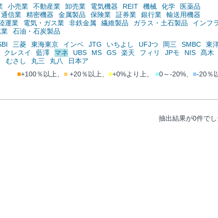
業
小売業
不動産業
卸売業
電気機器
REIT
機械
化学
医薬品
通信業
精密機器
金属製品
保険業
証券業
銀行業
輸送用機器
陸運業
電気・ガス業
非鉄金属
繊維製品
ガラス・土石製品
インフ
鉱業
石油・石炭製品
SBI
三菱
東海東京
インベ
JTG
いちよし
UFJつ
岡三
SMBC
東
クレスイ
藍澤
マネ
UBS
MS
GS
楽天
フィリ
JPモ
NIS
髙木
ツ
むさし
丸三
丸八
日本ア
■
+100％以上、
■
+20％以上、
■
+0%より上、
■
0～-20%、
■
-20％
抽出結果が0件でし