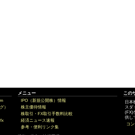
メニュー
この
om
IPO（新規公開株）情報
日本
グ）
株主優待情報
スダ
(F
株取引・FX取引手数料比較
供し
fx
経済ニュース速報
コン
参考・便利リンク集