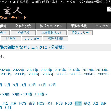
ク・CME日経先物・WTI原油先物・為替(FX)など投資に役立つ情報が満載（玄人グル
主優待
立会外分売
株式クラファン
手数料比較
コンタク
券会社
初値予想
上場観測リスト
IPOサマリー
時系列
カレンダー
管理人戦績
の後の値動きなどチェックに（分析版）
ます。
2023年
2022年
2021年
2020年
2019年
2018年
2017年
2016年
2010年
2009年
2008年
2007年
2006年
2005年
2004年
2003年
月
7月
8月
9月
10月
11月
12月
～50億
50億～100億
100億～
東1
東R
HCG
東S
HCS
名セ
NJS
NJG
札ア
福Q
大2
東P
R
札証