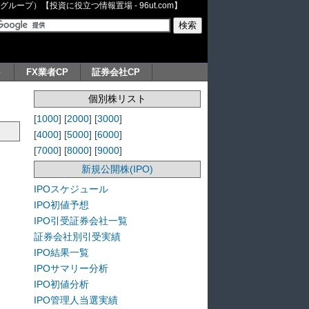
ープ）【投資に役立つ情報置場 - 96ut.com】
ト
FX業者CP
証券会社CP
個別株リスト
[
1000
] [
2000
] [
3000
]
[
4000
] [
5000
] [
6000
]
[
7000
] [
8000
] [
9000
]
新規公開株(IPO)
IPOスケジュール
IPO初値予想
IPO引受証券会社一覧
証券会社別引受実績
IPO結果一覧
IPOサマリー分析
IPO初値分析
IPO管理人当選実績