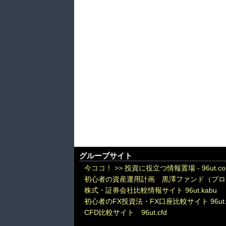
グループサイト
今ココ！ >>
投資に役立つ情報置場 - 96ut.c
初心者の資産運用計画 黒澤ファンド（ブロ
株式・証券会社比較情報サイト 96ut.kabu
初心者のFX投資法・FX口座比較サイト 96ut.
CFD比較サイト 96ut.cfd