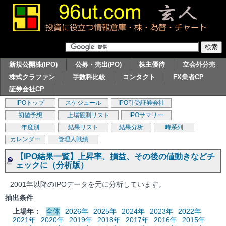
新規公開株(IPO)
公募・売出(PO)
株主優待
立会外分売
株式クラファン
手数料比較
コンタクト
FX業者CP
証券会社CP
IPOトップ
スケジュール
IPO引受証券会社
初値予想
上場観測リスト
IPOサマリー
年度別
結果リスト
結果分析
時系列
カレンダー
管理人戦績
【IPO結果一覧】上昇率、損益、その後の値動きなどチ
ェックに（分析版）
2001年以降のIPOデータを元に分析しています。
抽出条件
上場年：
全体
2026年
2025年
2024年
2023年
2022年
2021年
2020年
2019年
2018年
2017年
2016年
2015年