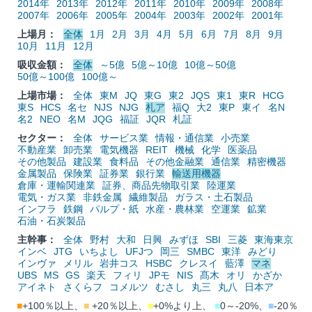
2014年
2013年
2012年
2011年
2010年
2009年
2008年
2007年
2006年
2005年
2004年
2003年
2002年
2001年
上場月：
全体
1月
2月
3月
4月
5月
6月
7月
8月
9月
10月
11月
12月
吸収金額：
全体
～5億
5億～10億
10億～50億
50億～100億
100億～
上場市場：
全体
東M
JQ
東G
東2
JQS
東1
東R
HCG
東S
HCS
名セ
NJS
NJG
札ア
福Q
大2
東P
東イ
名N
名2
NEO
名M
JQG
福証
JQR
札証
セクター：
全体
サービス業
情報・通信業
小売業
不動産業
卸売業
電気機器
REIT
機械
化学
医薬品
その他製品
建設業
食料品
その他金融業
通信業
精密機器
金属製品
保険業
証券業
銀行業
輸送用機器
倉庫・運輸関連業
証券、商品先物取引業
陸運業
電気・ガス業
非鉄金属
繊維製品
ガラス・土石製品
インフラ
鉄鋼
パルプ・紙
水産・農林業
空運業
鉱業
石油・石炭製品
主幹事：
全体
野村
大和
日興
みずほ
SBI
三菱
東海東京
インベ
JTG
いちよし
UFJつ
岡三
SMBC
東洋
みどり
インヴァ
メリル
岩井コス
HSBC
クレスイ
藍澤
マネ
UBS
MS
GS
楽天
フィリ
JPモ
NIS
髙木
オリ
かざか
アイネト
さくらフ
コメルツ
むさし
丸三
丸八
日本ア
■
+100％以上、
■
+20％以上、
■
+0%より上、
■
0～-20%、
■
-20％