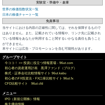
実験室・準備中・倉庫
世界の株価指数状況一覧
日本の株価チャート一覧
免責事項
当サイトにおける内容の正確性に関しては、それを保障するもので
はありません。また、記載されている情報や、リンク先に記載され
ている情報をあなたが利用すること関するいかなる責任も負うこと
ができません。
本サイトには広告・プロモーションを含む可能性があります。
グループサイト
今ココ！ >>
投資に役立つ情報置場 - 96ut.com
初心者の資産運用計画 黒澤ファンド（ブログ）
株式・証券会社比較情報サイト 96ut.kabu
初心者のFX投資法・FX口座比較サイト 96ut.fx
CFD比較サイト 96ut.cfd
メニュー
IPO（新規公開株）情報
株主優待情報