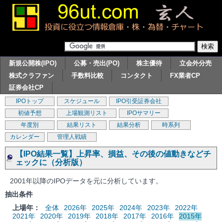
新規公開株(IPO)
公募・売出(PO)
株主優待
立会外分売
株式クラファン
手数料比較
コンタクト
FX業者CP
証券会社CP
IPOトップ
スケジュール
IPO引受証券会社
初値予想
上場観測リスト
IPOサマリー
年度別
結果リスト
結果分析
時系列
カレンダー
管理人戦績
【IPO結果一覧】上昇率、損益、その後の値動きなどチ
ェックに（分析版）
2001年以降のIPOデータを元に分析しています。
抽出条件
上場年：
全体
2026年
2025年
2024年
2023年
2022年
2021年
2020年
2019年
2018年
2017年
2016年
2015年