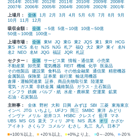
2014年
2013年
2012年
2011年
2010年
2009年
2008年
2007年
2006年
2005年
2004年
2003年
2002年
2001年
上場月：
全体
1月
2月
3月
4月
5月
6月
7月
8月
9月
10月
11月
12月
吸収金額：
全体
～5億
5億～10億
10億～50億
50億～100億
100億～
上場市場：
全体
東M
JQ
東G
東2
JQS
東1
東R
HCG
東S
HCS
名セ
NJS
NJG
札ア
福Q
大2
東P
東イ
名N
名2
NEO
名M
JQG
福証
JQR
札証
セクター：
全体
サービス業
情報・通信業
小売業
不動産業
卸売業
電気機器
REIT
機械
化学
医薬品
その他製品
建設業
食料品
その他金融業
通信業
精密機器
金属製品
保険業
証券業
銀行業
輸送用機器
倉庫・運輸関連業
証券、商品先物取引業
陸運業
電気・ガス業
非鉄金属
繊維製品
ガラス・土石製品
インフラ
鉄鋼
パルプ・紙
水産・農林業
空運業
鉱業
石油・石炭製品
主幹事：
全体
野村
大和
日興
みずほ
SBI
三菱
東海東京
インベ
JTG
いちよし
UFJつ
岡三
SMBC
東洋
みどり
インヴァ
メリル
岩井コス
HSBC
クレスイ
藍澤
マネ
UBS
MS
GS
楽天
フィリ
JPモ
NIS
髙木
オリ
かざか
アイネト
さくらフ
コメルツ
むさし
丸三
丸八
日本ア
■
+100％以上、
■
+20％以上、
■
+0%より上、
■
0～-20%、
■
-20％