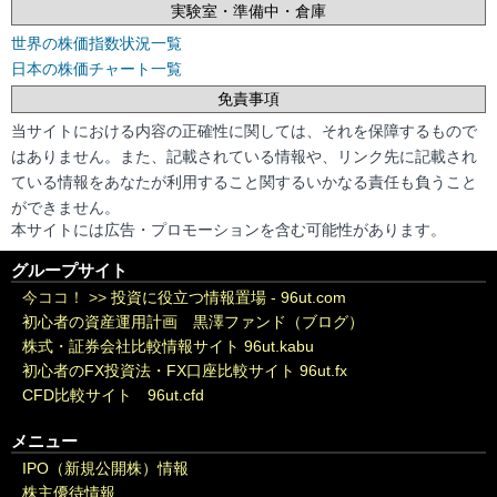
実験室・準備中・倉庫
世界の株価指数状況一覧
日本の株価チャート一覧
免責事項
当サイトにおける内容の正確性に関しては、それを保障するもので
はありません。また、記載されている情報や、リンク先に記載され
ている情報をあなたが利用すること関するいかなる責任も負うこと
ができません。
本サイトには広告・プロモーションを含む可能性があります。
グループサイト
今ココ！ >>
投資に役立つ情報置場 - 96ut.com
初心者の資産運用計画 黒澤ファンド（ブログ）
株式・証券会社比較情報サイト 96ut.kabu
初心者のFX投資法・FX口座比較サイト 96ut.fx
CFD比較サイト 96ut.cfd
メニュー
IPO（新規公開株）情報
株主優待情報