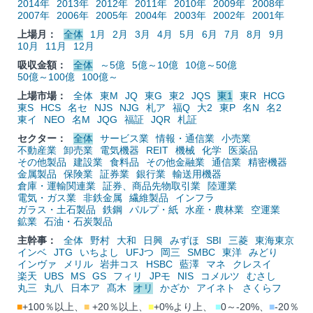
2014年
2013年
2012年
2011年
2010年
2009年
2008年
2007年
2006年
2005年
2004年
2003年
2002年
2001年
上場月：
全体
1月
2月
3月
4月
5月
6月
7月
8月
9月
10月
11月
12月
吸収金額：
全体
～5億
5億～10億
10億～50億
50億～100億
100億～
上場市場：
全体
東M
JQ
東G
東2
JQS
東1
東R
HCG
東S
HCS
名セ
NJS
NJG
札ア
福Q
大2
東P
名N
名2
東イ
NEO
名M
JQG
福証
JQR
札証
セクター：
全体
サービス業
情報・通信業
小売業
不動産業
卸売業
電気機器
REIT
機械
化学
医薬品
その他製品
建設業
食料品
その他金融業
通信業
精密機器
金属製品
保険業
証券業
銀行業
輸送用機器
倉庫・運輸関連業
証券、商品先物取引業
陸運業
電気・ガス業
非鉄金属
繊維製品
インフラ
ガラス・土石製品
鉄鋼
パルプ・紙
水産・農林業
空運業
鉱業
石油・石炭製品
主幹事：
全体
野村
大和
日興
みずほ
SBI
三菱
東海東京
インベ
JTG
いちよし
UFJつ
岡三
SMBC
東洋
みどり
インヴァ
メリル
岩井コス
HSBC
藍澤
マネ
クレスイ
楽天
UBS
MS
GS
フィリ
JPモ
NIS
コメルツ
むさし
丸三
丸八
日本ア
髙木
オリ
かざか
アイネト
さくらフ
■
+100％以上、
■
+20％以上、
■
+0%より上、
■
0～-20%、
■
-20％