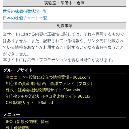
実験室・準備中・倉庫
世界の株価指数状況一覧
日本の株価チャート一覧
免責事項
当サイトにおける内容の正確性に関しては、それを保障するもので
はありません。また、記載されている情報や、リンク先に記載され
ている情報をあなたが利用すること関するいかなる責任も負うこと
ができません。
本サイトには広告・プロモーションを含む可能性があります。
グループサイト
今ココ！ >>
投資に役立つ情報置場 - 96ut.com
初心者の資産運用計画 黒澤ファンド（ブログ）
株式・証券会社比較情報サイト 96ut.kabu
初心者のFX投資法・FX口座比較サイト 96ut.fx
CFD比較サイト 96ut.cfd
メニュー
IPO（新規公開株）情報
株主優待情報