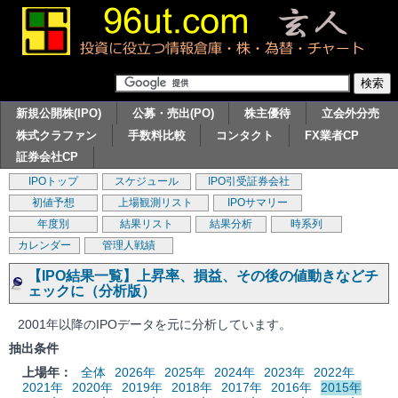
新規公開株(IPO)
公募・売出(PO)
株主優待
立会外分売
株式クラファン
手数料比較
コンタクト
FX業者CP
証券会社CP
IPOトップ
スケジュール
IPO引受証券会社
初値予想
上場観測リスト
IPOサマリー
年度別
結果リスト
結果分析
時系列
カレンダー
管理人戦績
【IPO結果一覧】上昇率、損益、その後の値動きなどチ
ェックに（分析版）
2001年以降のIPOデータを元に分析しています。
抽出条件
上場年：
全体
2026年
2025年
2024年
2023年
2022年
2021年
2020年
2019年
2018年
2017年
2016年
2015年