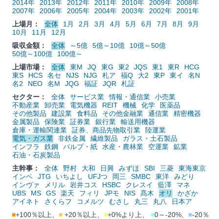
2014年
2013年
2012年
2011年
2010年
2009年
2008年
2007年
2006年
2005年
2004年
2003年
2002年
2001年
上場月：
全体
1月
2月
3月
4月
5月
6月
7月
8月
9月
10月
11月
12月
吸収金額：
全体
～5億
5億～10億
10億～50億
50億～100億
100億～
上場市場：
全体
東M
JQ
東G
東2
JQS
東1
東R
HCG
東S
HCS
名セ
NJS
NJG
札ア
福Q
大2
東P
東イ
名N
名2
NEO
名M
JQG
福証
JQR
札証
セクター：
全体
サービス業
情報・通信業
小売業
不動産業
卸売業
電気機器
REIT
機械
化学
医薬品
その他製品
建設業
食料品
その他金融業
通信業
精密機器
金属製品
保険業
証券業
銀行業
輸送用機器
倉庫・運輸関連業
証券、商品先物取引業
陸運業
電気・ガス業
非鉄金属
繊維製品
ガラス・土石製品
インフラ
鉄鋼
パルプ・紙
水産・農林業
空運業
鉱業
石油・石炭製品
主幹事：
全体
野村
大和
日興
みずほ
SBI
三菱
東海東京
インベ
JTG
いちよし
UFJつ
岡三
SMBC
東洋
みどり
インヴァ
メリル
岩井コス
HSBC
クレスイ
藍澤
マネ
UBS
MS
GS
楽天
フィリ
JPモ
NIS
髙木
オリ
かざか
アイネト
さくらフ
コメルツ
むさし
丸三
丸八
日本ア
■
+100％以上、
■
+20％以上、
■
+0%より上、
■
0～-20%、
■
-20％