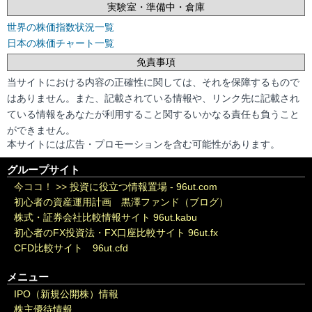
実験室・準備中・倉庫
世界の株価指数状況一覧
日本の株価チャート一覧
免責事項
当サイトにおける内容の正確性に関しては、それを保障するもので
はありません。また、記載されている情報や、リンク先に記載され
ている情報をあなたが利用すること関するいかなる責任も負うこと
ができません。
本サイトには広告・プロモーションを含む可能性があります。
グループサイト
今ココ！ >>
投資に役立つ情報置場 - 96ut.com
初心者の資産運用計画 黒澤ファンド（ブログ）
株式・証券会社比較情報サイト 96ut.kabu
初心者のFX投資法・FX口座比較サイト 96ut.fx
CFD比較サイト 96ut.cfd
メニュー
IPO（新規公開株）情報
株主優待情報