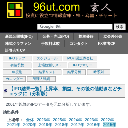
新規公開株(IPO)
公募・売出(PO)
株主優待
立会外分売
株式クラファン
手数料比較
コンタクト
FX業者CP
証券会社CP
IPOトップ
スケジュール
IPO引受証券会社
初値予想
上場観測リスト
IPOサマリー
年度別
結果リスト
結果分析
時系列
カレンダー
管理人戦績
【IPO結果一覧】上昇率、損益、その後の値動きなどチ
ェックに（分析版）
2001年以降のIPOデータを元に分析しています。
抽出条件
上場年：
全体
2026年
2025年
2024年
2023年
2022年
2021年
2020年
2019年
2018年
2017年
2016年
2015年