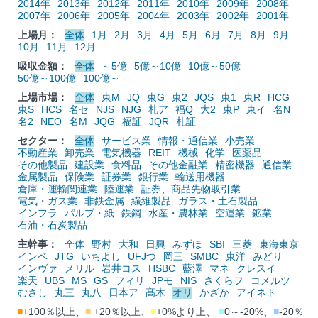
2014年
2013年
2012年
2011年
2010年
2009年
2008年
2007年
2006年
2005年
2004年
2003年
2002年
2001年
上場月：
全体
1月
2月
3月
4月
5月
6月
7月
8月
9月
10月
11月
12月
吸収金額：
全体
～5億
5億～10億
10億～50億
50億～100億
100億～
上場市場：
全体
東M
JQ
東G
東2
JQS
東1
東R
HCG
東S
HCS
名セ
NJS
NJG
札ア
福Q
大2
東P
東イ
名N
名2
NEO
名M
JQG
福証
JQR
札証
セクター：
全体
サービス業
情報・通信業
小売業
不動産業
卸売業
電気機器
REIT
機械
化学
医薬品
その他製品
建設業
食料品
その他金融業
精密機器
通信業
金属製品
保険業
証券業
銀行業
輸送用機器
倉庫・運輸関連業
陸運業
証券、商品先物取引業
電気・ガス業
非鉄金属
繊維製品
ガラス・土石製品
インフラ
パルプ・紙
鉄鋼
水産・農林業
空運業
鉱業
石油・石炭製品
主幹事：
全体
野村
大和
日興
みずほ
SBI
三菱
東海東京
インベ
JTG
いちよし
UFJつ
岡三
SMBC
東洋
みどり
インヴァ
メリル
岩井コス
HSBC
藍澤
マネ
クレスイ
楽天
UBS
MS
GS
フィリ
JPモ
NIS
さくらフ
コメルツ
むさし
丸三
丸八
日本ア
髙木
オリ
かざか
アイネト
■
+100％以上、
■
+20％以上、
■
+0%より上、
■
0～-20%、
■
-20％