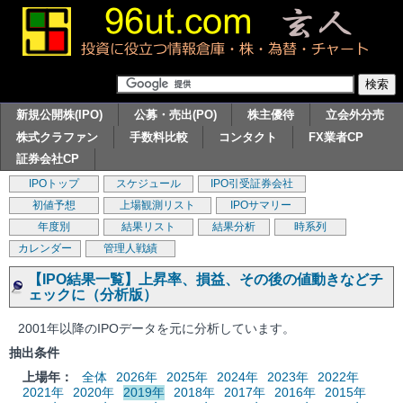
新規公開株(IPO)
公募・売出(PO)
株主優待
立会外分売
株式クラファン
手数料比較
コンタクト
FX業者CP
証券会社CP
IPOトップ
スケジュール
IPO引受証券会社
初値予想
上場観測リスト
IPOサマリー
年度別
結果リスト
結果分析
時系列
カレンダー
管理人戦績
【IPO結果一覧】上昇率、損益、その後の値動きなどチ
ェックに（分析版）
2001年以降のIPOデータを元に分析しています。
抽出条件
上場年：
全体
2026年
2025年
2024年
2023年
2022年
2021年
2020年
2019年
2018年
2017年
2016年
2015年