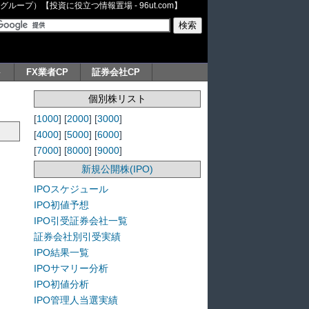
ープ）【投資に役立つ情報置場 - 96ut.com】
ト
FX業者CP
証券会社CP
個別株リスト
[
1000
] [
2000
] [
3000
]
[
4000
] [
5000
] [
6000
]
[
7000
] [
8000
] [
9000
]
新規公開株(IPO)
IPOスケジュール
IPO初値予想
IPO引受証券会社一覧
証券会社別引受実績
IPO結果一覧
IPOサマリー分析
IPO初値分析
IPO管理人当選実績