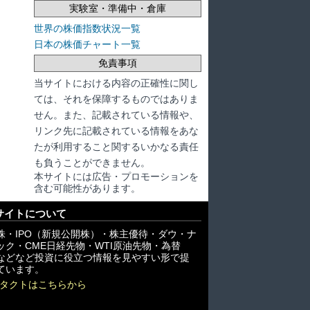
実験室・準備中・倉庫
世界の株価指数状況一覧
日本の株価チャート一覧
免責事項
当サイトにおける内容の正確性に関し
ては、それを保障するものではありま
せん。また、記載されている情報や、
リンク先に記載されている情報をあな
たが利用すること関するいかなる責任
も負うことができません。
本サイトには広告・プロモーションを
含む可能性があります。
サイトについて
株・IPO（新規公開株）・株主優待・ダウ・ナ
ック・CME日経先物・WTI原油先物・為替
X)などなど投資に役立つ情報を見やすい形で提
ています。
タクトはこちらから