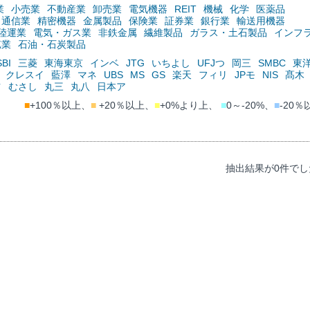
業
小売業
不動産業
卸売業
電気機器
REIT
機械
化学
医薬品
通信業
精密機器
金属製品
保険業
証券業
銀行業
輸送用機器
陸運業
電気・ガス業
非鉄金属
繊維製品
ガラス・土石製品
インフ
鉱業
石油・石炭製品
SBI
三菱
東海東京
インベ
JTG
いちよし
UFJつ
岡三
SMBC
東
クレスイ
藍澤
マネ
UBS
MS
GS
楽天
フィリ
JPモ
NIS
髙木
ツ
むさし
丸三
丸八
日本ア
■
+100％以上、
■
+20％以上、
■
+0%より上、
■
0～-20%、
■
-20％
抽出結果が0件でし