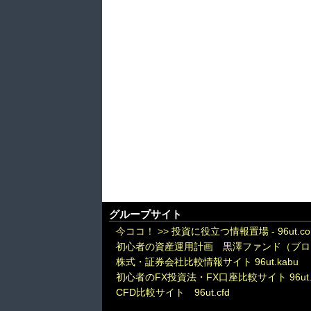
グループサイト
今ココ！ >>
投資に役立つ情報置場 - 96ut.c
初心者の資産運用計画 黒澤ファンド（ブロ
株式・証券会社比較情報サイト 96ut.kabu
初心者のFX投資法・FX口座比較サイト 96ut.
CFD比較サイト 96ut.cfd