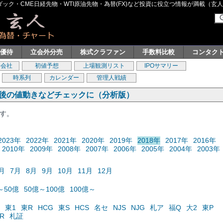
ク・CME日経先物・WTI原油先物・為替(FX)など投資に役立つ情報が満載（玄人グル
主優待
立会外分売
株式クラファン
手数料比較
コンタク
券会社
初値予想
上場観測リスト
IPOサマリー
時系列
カレンダー
管理人戦績
の後の値動きなどチェックに（分析版）
ます。
2023年
2022年
2021年
2020年
2019年
2018年
2017年
2016年
2010年
2009年
2008年
2007年
2006年
2005年
2004年
2003年
月
7月
8月
9月
10月
11月
12月
～50億
50億～100億
100億～
東1
東R
HCG
東S
HCS
名セ
NJS
NJG
札ア
福Q
大2
東P
R
札証