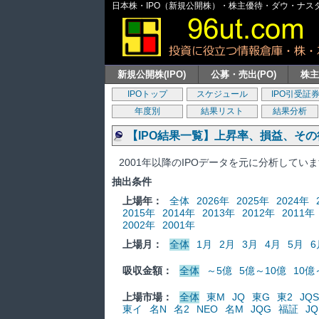
日本株・IPO（新規公開株）・株主優待・ダウ・ナスダッ
新規公開株(IPO)
公募・売出(PO)
株
IPOトップ
スケジュール
IPO引受証
年度別
結果リスト
結果分析
【IPO結果一覧】上昇率、損益、そ
2001年以降のIPOデータを元に分析してい
抽出条件
上場年：
全体
2026年
2025年
2024年
2015年
2014年
2013年
2012年
2011年
2002年
2001年
上場月：
全体
1月
2月
3月
4月
5月
6
吸収金額：
全体
～5億
5億～10億
10億
上場市場：
全体
東M
JQ
東G
東2
JQS
東イ
名N
名2
NEO
名M
JQG
福証
JQ