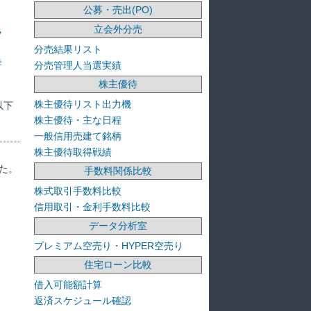
公募・売出(PO)
立会外分売
ラ
分売結果リスト
洋
分売管理人当選実績
株主優待
株主優待リスト出力機
以下
株主優待・主な日程
一般信用売建て銘柄
株主優待取得戦績
た。
手数料関係比較
株式取引手数料比較
信用取引・金利手数料比較
データ分析室
プレミアム空売り・HYPER空売り
住宅ローン比較
借入可能額計算
返済スケジュール確認