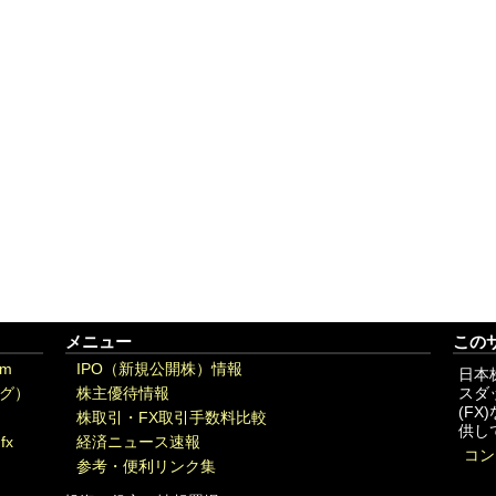
メニュー
この
om
IPO（新規公開株）情報
日本
グ）
株主優待情報
スダ
(F
株取引・FX取引手数料比較
供し
fx
経済ニュース速報
コン
参考・便利リンク集