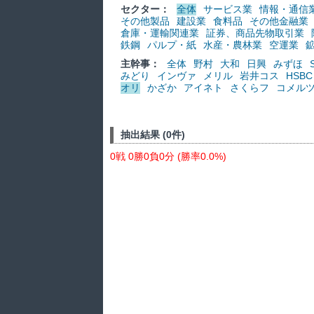
セクター：
全体
サービス業
情報・通信
その他製品
建設業
食料品
その他金融業
倉庫・運輸関連業
証券、商品先物取引業
鉄鋼
パルプ・紙
水産・農林業
空運業
主幹事：
全体
野村
大和
日興
みずほ
みどり
インヴァ
メリル
岩井コス
HSBC
オリ
かざか
アイネト
さくらフ
コメル
抽出結果 (0件)
0戦 0勝0負0分 (勝率0.0%)