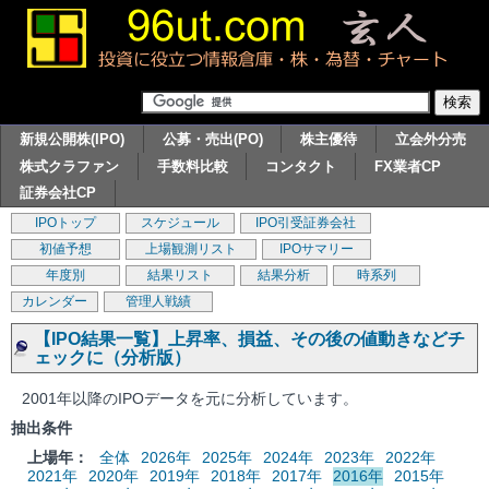
新規公開株(IPO)
公募・売出(PO)
株主優待
立会外分売
株式クラファン
手数料比較
コンタクト
FX業者CP
証券会社CP
IPOトップ
スケジュール
IPO引受証券会社
初値予想
上場観測リスト
IPOサマリー
年度別
結果リスト
結果分析
時系列
カレンダー
管理人戦績
【IPO結果一覧】上昇率、損益、その後の値動きなどチ
ェックに（分析版）
2001年以降のIPOデータを元に分析しています。
抽出条件
上場年：
全体
2026年
2025年
2024年
2023年
2022年
2021年
2020年
2019年
2018年
2017年
2016年
2015年