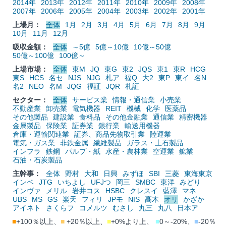
2014年
2013年
2012年
2011年
2010年
2009年
2008年
2007年
2006年
2005年
2004年
2003年
2002年
2001年
上場月：
全体
1月
2月
3月
4月
5月
6月
7月
8月
9月
10月
11月
12月
吸収金額：
全体
～5億
5億～10億
10億～50億
50億～100億
100億～
上場市場：
全体
東M
JQ
東G
東2
JQS
東1
東R
HCG
東S
HCS
名セ
NJS
NJG
札ア
福Q
大2
東P
東イ
名N
名2
NEO
名M
JQG
福証
JQR
札証
セクター：
全体
サービス業
情報・通信業
小売業
不動産業
卸売業
電気機器
REIT
機械
化学
医薬品
その他製品
建設業
食料品
その他金融業
通信業
精密機器
金属製品
保険業
証券業
銀行業
輸送用機器
倉庫・運輸関連業
証券、商品先物取引業
陸運業
電気・ガス業
非鉄金属
繊維製品
ガラス・土石製品
インフラ
鉄鋼
パルプ・紙
水産・農林業
空運業
鉱業
石油・石炭製品
主幹事：
全体
野村
大和
日興
みずほ
SBI
三菱
東海東京
インベ
JTG
いちよし
UFJつ
岡三
SMBC
東洋
みどり
インヴァ
メリル
岩井コス
HSBC
クレスイ
藍澤
マネ
UBS
MS
GS
楽天
フィリ
JPモ
NIS
髙木
オリ
かざか
アイネト
さくらフ
コメルツ
むさし
丸三
丸八
日本ア
■
+100％以上、
■
+20％以上、
■
+0%より上、
■
0～-20%、
■
-20％