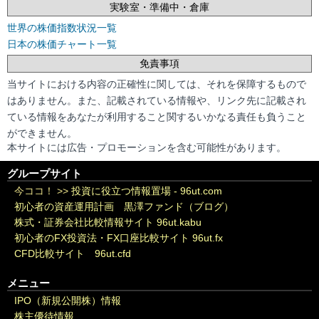
実験室・準備中・倉庫
世界の株価指数状況一覧
日本の株価チャート一覧
免責事項
当サイトにおける内容の正確性に関しては、それを保障するもので
はありません。また、記載されている情報や、リンク先に記載され
ている情報をあなたが利用すること関するいかなる責任も負うこと
ができません。
本サイトには広告・プロモーションを含む可能性があります。
グループサイト
今ココ！ >>
投資に役立つ情報置場 - 96ut.com
初心者の資産運用計画 黒澤ファンド（ブログ）
株式・証券会社比較情報サイト 96ut.kabu
初心者のFX投資法・FX口座比較サイト 96ut.fx
CFD比較サイト 96ut.cfd
メニュー
IPO（新規公開株）情報
株主優待情報