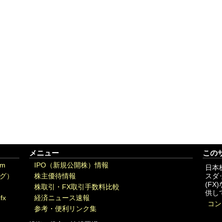
メニュー
この
om
IPO（新規公開株）情報
日本
グ）
株主優待情報
スダ
(F
株取引・FX取引手数料比較
供し
fx
経済ニュース速報
コン
参考・便利リンク集