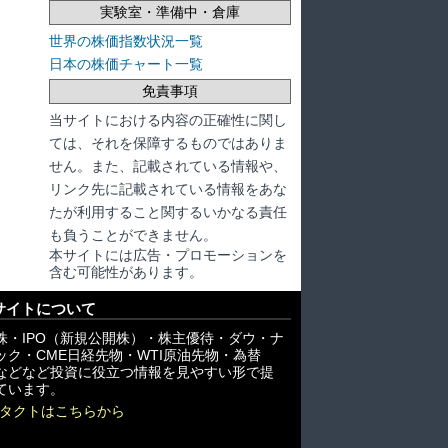
実験室・準備中・倉庫
世界の株価指数状況一覧
日本の株価チャート一覧
免責事項
当サイトにおける内容の正確性に関し
ては、それを保障するものではありま
せん。また、記載されている情報や、
リンク先に記載されている情報をあな
たが利用すること関するいかなる責任
も負うことができません。
本サイトには広告・プロモーションを
含む可能性があります。
サイトについて
株・IPO（新規公開株）・株主優待・ダウ・ナ
ック・CME日経先物・WTI原油先物・為替
X)などなど投資に役立つ情報を見やすい形で提
ています。
タクトはこちらから