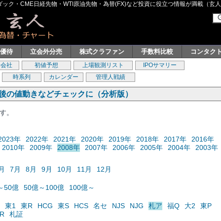
ク・CME日経先物・WTI原油先物・為替(FX)など投資に役立つ情報が満載（玄人グル
主優待
立会外分売
株式クラファン
手数料比較
コンタク
券会社
初値予想
上場観測リスト
IPOサマリー
時系列
カレンダー
管理人戦績
の後の値動きなどチェックに（分析版）
ます。
2023年
2022年
2021年
2020年
2019年
2018年
2017年
2016年
2010年
2009年
2008年
2007年
2006年
2005年
2004年
2003年
月
7月
8月
9月
10月
11月
12月
～50億
50億～100億
100億～
東1
東R
HCG
東S
HCS
名セ
NJS
NJG
札ア
福Q
大2
東P
R
札証