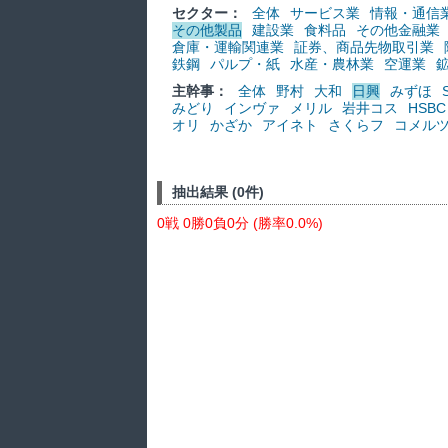
セクター：
全体
サービス業
情報・通信
その他製品
建設業
食料品
その他金融業
倉庫・運輸関連業
証券、商品先物取引業
鉄鋼
パルプ・紙
水産・農林業
空運業
主幹事：
全体
野村
大和
日興
みずほ
みどり
インヴァ
メリル
岩井コス
HSBC
オリ
かざか
アイネト
さくらフ
コメル
抽出結果 (0件)
0戦 0勝0負0分 (勝率0.0%)