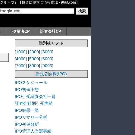
ープ）【投資に役立つ情報置場 - 96ut.com】
ト
FX業者CP
証券会社CP
個別株リスト
[
1000
] [
2000
] [
3000
]
[
4000
] [
5000
] [
6000
]
[
7000
] [
8000
] [
9000
]
新規公開株(IPO)
IPOスケジュール
IPO初値予想
IPO引受証券会社一覧
証券会社別引受実績
IPO結果一覧
IPOサマリー分析
IPO初値分析
IPO管理人当選実績