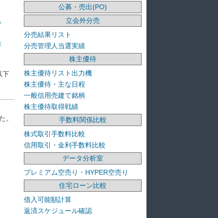
公募・売出(PO)
立会外分売
ラ
分売結果リスト
洋
分売管理人当選実績
株主優待
株主優待リスト出力機
以下
株主優待・主な日程
一般信用売建て銘柄
株主優待取得戦績
た。
手数料関係比較
株式取引手数料比較
信用取引・金利手数料比較
データ分析室
プレミアム空売り・HYPER空売り
住宅ローン比較
借入可能額計算
返済スケジュール確認