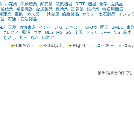
業
小売業
不動産業
卸売業
電気機器
REIT
機械
化学
医薬品
通信業
精密機器
金属製品
保険業
証券業
銀行業
輸送用機器
陸運業
電気・ガス業
非鉄金属
繊維製品
ガラス・土石製品
インフ
鉱業
石油・石炭製品
SBI
三菱
東海東京
インベ
JTG
いちよし
UFJつ
岡三
SMBC
東
クレスイ
藍澤
マネ
UBS
MS
GS
楽天
フィリ
JPモ
NIS
髙木
ツ
むさし
丸三
丸八
日本ア
■
+100％以上、
■
+20％以上、
■
+0%より上、
■
0～-20%、
■
-20％
抽出結果が0件でし