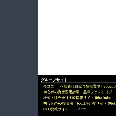
グループサイト
今ココ！ >>
投資に役立つ情報置場 - 96ut.c
初心者の資産運用計画 黒澤ファンド（ブロ
株式・証券会社比較情報サイト 96ut.kabu
初心者のFX投資法・FX口座比較サイト 96ut.
CFD比較サイト 96ut.cfd