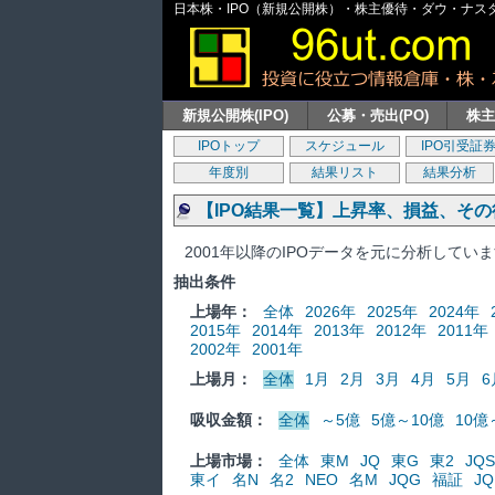
日本株・IPO（新規公開株）・株主優待・ダウ・ナスダッ
新規公開株(IPO)
公募・売出(PO)
株
IPOトップ
スケジュール
IPO引受証
年度別
結果リスト
結果分析
【IPO結果一覧】上昇率、損益、そ
2001年以降のIPOデータを元に分析してい
抽出条件
上場年：
全体
2026年
2025年
2024年
2015年
2014年
2013年
2012年
2011年
2002年
2001年
上場月：
全体
1月
2月
3月
4月
5月
6
吸収金額：
全体
～5億
5億～10億
10億
上場市場：
全体
東M
JQ
東G
東2
JQS
東イ
名N
名2
NEO
名M
JQG
福証
JQ