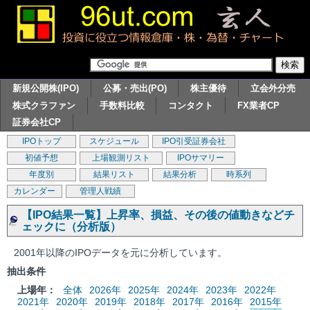
新規公開株(IPO)
公募・売出(PO)
株主優待
立会外分売
株式クラファン
手数料比較
コンタクト
FX業者CP
証券会社CP
IPOトップ
スケジュール
IPO引受証券会社
初値予想
上場観測リスト
IPOサマリー
年度別
結果リスト
結果分析
時系列
カレンダー
管理人戦績
【IPO結果一覧】上昇率、損益、その後の値動きなどチ
ェックに（分析版）
2001年以降のIPOデータを元に分析しています。
抽出条件
上場年：
全体
2026年
2025年
2024年
2023年
2022年
2021年
2020年
2019年
2018年
2017年
2016年
2015年