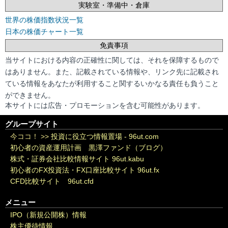
実験室・準備中・倉庫
世界の株価指数状況一覧
日本の株価チャート一覧
免責事項
当サイトにおける内容の正確性に関しては、それを保障するもので
はありません。また、記載されている情報や、リンク先に記載され
ている情報をあなたが利用すること関するいかなる責任も負うこと
ができません。
本サイトには広告・プロモーションを含む可能性があります。
グループサイト
今ココ！ >>
投資に役立つ情報置場 - 96ut.com
初心者の資産運用計画 黒澤ファンド（ブログ）
株式・証券会社比較情報サイト 96ut.kabu
初心者のFX投資法・FX口座比較サイト 96ut.fx
CFD比較サイト 96ut.cfd
メニュー
IPO（新規公開株）情報
株主優待情報