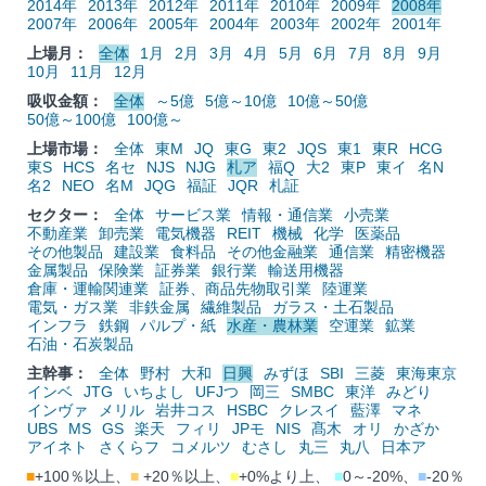
2014年
2013年
2012年
2011年
2010年
2009年
2008年
2007年
2006年
2005年
2004年
2003年
2002年
2001年
上場月：
全体
1月
2月
3月
4月
5月
6月
7月
8月
9月
10月
11月
12月
吸収金額：
全体
～5億
5億～10億
10億～50億
50億～100億
100億～
上場市場：
全体
東M
JQ
東G
東2
JQS
東1
東R
HCG
東S
HCS
名セ
NJS
NJG
札ア
福Q
大2
東P
東イ
名N
名2
NEO
名M
JQG
福証
JQR
札証
セクター：
全体
サービス業
情報・通信業
小売業
不動産業
卸売業
電気機器
REIT
機械
化学
医薬品
その他製品
建設業
食料品
その他金融業
通信業
精密機器
金属製品
保険業
証券業
銀行業
輸送用機器
倉庫・運輸関連業
証券、商品先物取引業
陸運業
電気・ガス業
非鉄金属
繊維製品
ガラス・土石製品
インフラ
鉄鋼
パルプ・紙
水産・農林業
空運業
鉱業
石油・石炭製品
主幹事：
全体
野村
大和
日興
みずほ
SBI
三菱
東海東京
インベ
JTG
いちよし
UFJつ
岡三
SMBC
東洋
みどり
インヴァ
メリル
岩井コス
HSBC
クレスイ
藍澤
マネ
UBS
MS
GS
楽天
フィリ
JPモ
NIS
髙木
オリ
かざか
アイネト
さくらフ
コメルツ
むさし
丸三
丸八
日本ア
■
+100％以上、
■
+20％以上、
■
+0%より上、
■
0～-20%、
■
-20％