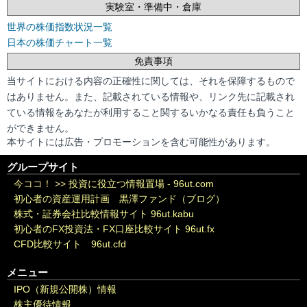
実験室・準備中・倉庫
世界の株価指数状況一覧
日本の株価チャート一覧
免責事項
当サイトにおける内容の正確性に関しては、それを保障するもので
はありません。また、記載されている情報や、リンク先に記載され
ている情報をあなたが利用すること関するいかなる責任も負うこと
ができません。
本サイトには広告・プロモーションを含む可能性があります。
グループサイト
今ココ！ >>
投資に役立つ情報置場 - 96ut.com
初心者の資産運用計画 黒澤ファンド（ブログ）
株式・証券会社比較情報サイト 96ut.kabu
初心者のFX投資法・FX口座比較サイト 96ut.fx
CFD比較サイト 96ut.cfd
メニュー
IPO（新規公開株）情報
株主優待情報