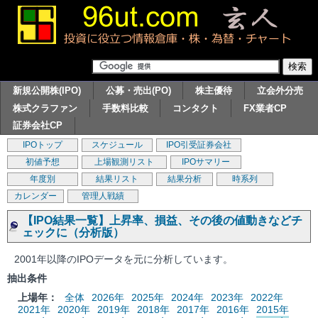
新規公開株(IPO)
公募・売出(PO)
株主優待
立会外分売
株式クラファン
手数料比較
コンタクト
FX業者CP
証券会社CP
IPOトップ
スケジュール
IPO引受証券会社
初値予想
上場観測リスト
IPOサマリー
年度別
結果リスト
結果分析
時系列
カレンダー
管理人戦績
【IPO結果一覧】上昇率、損益、その後の値動きなどチ
ェックに（分析版）
2001年以降のIPOデータを元に分析しています。
抽出条件
上場年：
全体
2026年
2025年
2024年
2023年
2022年
2021年
2020年
2019年
2018年
2017年
2016年
2015年