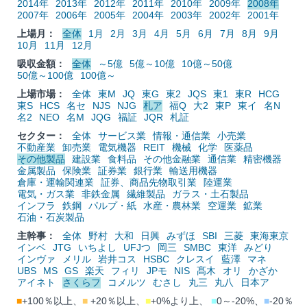
2014年
2013年
2012年
2011年
2010年
2009年
2008年
2007年
2006年
2005年
2004年
2003年
2002年
2001年
上場月：
全体
1月
2月
3月
4月
5月
6月
7月
8月
9月
10月
11月
12月
吸収金額：
全体
～5億
5億～10億
10億～50億
50億～100億
100億～
上場市場：
全体
東M
JQ
東G
東2
JQS
東1
東R
HCG
東S
HCS
名セ
NJS
NJG
札ア
福Q
大2
東P
東イ
名N
名2
NEO
名M
JQG
福証
JQR
札証
セクター：
全体
サービス業
情報・通信業
小売業
不動産業
卸売業
電気機器
REIT
機械
化学
医薬品
その他製品
建設業
食料品
その他金融業
通信業
精密機器
金属製品
保険業
証券業
銀行業
輸送用機器
倉庫・運輸関連業
証券、商品先物取引業
陸運業
電気・ガス業
非鉄金属
繊維製品
ガラス・土石製品
インフラ
鉄鋼
パルプ・紙
水産・農林業
空運業
鉱業
石油・石炭製品
主幹事：
全体
野村
大和
日興
みずほ
SBI
三菱
東海東京
インベ
JTG
いちよし
UFJつ
岡三
SMBC
東洋
みどり
インヴァ
メリル
岩井コス
HSBC
クレスイ
藍澤
マネ
UBS
MS
GS
楽天
フィリ
JPモ
NIS
髙木
オリ
かざか
アイネト
さくらフ
コメルツ
むさし
丸三
丸八
日本ア
■
+100％以上、
■
+20％以上、
■
+0%より上、
■
0～-20%、
■
-20％