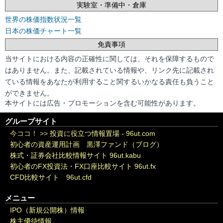
実験室・準備中・倉庫
世界の株価指数状況一覧
日本の株価チャート一覧
免責事項
当サイトにおける内容の正確性に関しては、それを保障するもので
はありません。また、記載されている情報や、リンク先に記載され
ている情報をあなたが利用すること関するいかなる責任も負うこと
ができません。
本サイトには広告・プロモーションを含む可能性があります。
グループサイト
今ココ！ >>
投資に役立つ情報置場 - 96ut.com
初心者の資産運用計画 黒澤ファンド（ブログ）
株式・証券会社比較情報サイト 96ut.kabu
初心者のFX投資法・FX口座比較サイト 96ut.fx
CFD比較サイト 96ut.cfd
メニュー
IPO（新規公開株）情報
株主優待情報