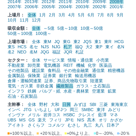
2014年
2013年
2012年
2011年
2010年
2009年
2008年
2007年
2006年
2005年
2004年
2003年
2002年
2001年
上場月：
全体
1月
2月
3月
4月
5月
6月
7月
8月
9月
10月
11月
12月
吸収金額：
全体
～5億
5億～10億
10億～50億
50億～100億
100億～
上場市場：
全体
東M
JQ
東G
東2
JQS
東1
東R
HCG
東S
HCS
名セ
NJS
NJG
札ア
福Q
大2
東P
東イ
名N
名2
NEO
名M
JQG
福証
JQR
札証
セクター：
全体
サービス業
情報・通信業
小売業
不動産業
卸売業
電気機器
REIT
機械
化学
医薬品
その他製品
建設業
食料品
その他金融業
通信業
精密機器
金属製品
保険業
証券業
銀行業
輸送用機器
倉庫・運輸関連業
証券、商品先物取引業
陸運業
電気・ガス業
非鉄金属
繊維製品
ガラス・土石製品
インフラ
鉄鋼
パルプ・紙
水産・農林業
空運業
鉱業
石油・石炭製品
主幹事：
全体
野村
大和
日興
みずほ
SBI
三菱
東海東京
インベ
JTG
いちよし
UFJつ
岡三
SMBC
東洋
みどり
インヴァ
メリル
岩井コス
HSBC
クレスイ
藍澤
マネ
UBS
MS
GS
楽天
フィリ
JPモ
NIS
髙木
オリ
かざか
アイネト
さくらフ
コメルツ
むさし
丸三
丸八
日本ア
■
+100％以上、
■
+20％以上、
■
+0%より上、
■
0～-20%、
■
-20％