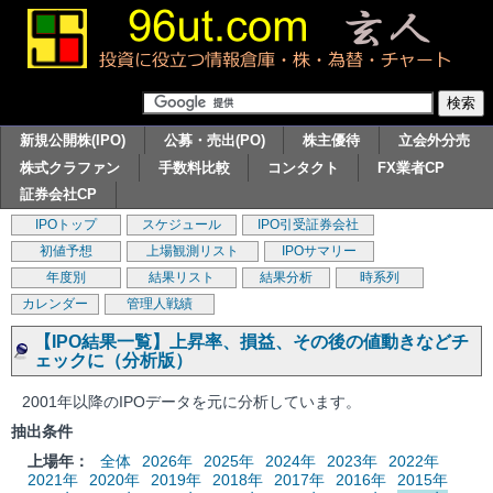
新規公開株(IPO)
公募・売出(PO)
株主優待
立会外分売
株式クラファン
手数料比較
コンタクト
FX業者CP
証券会社CP
IPOトップ
スケジュール
IPO引受証券会社
初値予想
上場観測リスト
IPOサマリー
年度別
結果リスト
結果分析
時系列
カレンダー
管理人戦績
【IPO結果一覧】上昇率、損益、その後の値動きなどチ
ェックに（分析版）
2001年以降のIPOデータを元に分析しています。
抽出条件
上場年：
全体
2026年
2025年
2024年
2023年
2022年
2021年
2020年
2019年
2018年
2017年
2016年
2015年