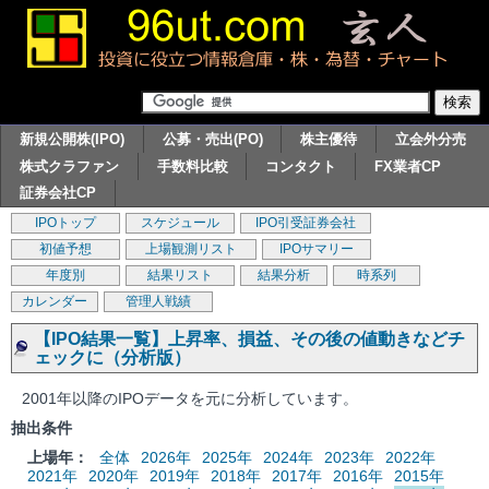
新規公開株(IPO)
公募・売出(PO)
株主優待
立会外分売
株式クラファン
手数料比較
コンタクト
FX業者CP
証券会社CP
IPOトップ
スケジュール
IPO引受証券会社
初値予想
上場観測リスト
IPOサマリー
年度別
結果リスト
結果分析
時系列
カレンダー
管理人戦績
【IPO結果一覧】上昇率、損益、その後の値動きなどチ
ェックに（分析版）
2001年以降のIPOデータを元に分析しています。
抽出条件
上場年：
全体
2026年
2025年
2024年
2023年
2022年
2021年
2020年
2019年
2018年
2017年
2016年
2015年