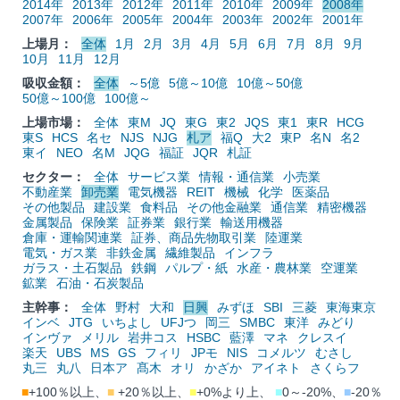
2014年
2013年
2012年
2011年
2010年
2009年
2008年
2007年
2006年
2005年
2004年
2003年
2002年
2001年
上場月：
全体
1月
2月
3月
4月
5月
6月
7月
8月
9月
10月
11月
12月
吸収金額：
全体
～5億
5億～10億
10億～50億
50億～100億
100億～
上場市場：
全体
東M
JQ
東G
東2
JQS
東1
東R
HCG
東S
HCS
名セ
NJS
NJG
札ア
福Q
大2
東P
名N
名2
東イ
NEO
名M
JQG
福証
JQR
札証
セクター：
全体
サービス業
情報・通信業
小売業
不動産業
卸売業
電気機器
REIT
機械
化学
医薬品
その他製品
建設業
食料品
その他金融業
通信業
精密機器
金属製品
保険業
証券業
銀行業
輸送用機器
倉庫・運輸関連業
証券、商品先物取引業
陸運業
電気・ガス業
非鉄金属
繊維製品
インフラ
ガラス・土石製品
鉄鋼
パルプ・紙
水産・農林業
空運業
鉱業
石油・石炭製品
主幹事：
全体
野村
大和
日興
みずほ
SBI
三菱
東海東京
インベ
JTG
いちよし
UFJつ
岡三
SMBC
東洋
みどり
インヴァ
メリル
岩井コス
HSBC
藍澤
マネ
クレスイ
楽天
UBS
MS
GS
フィリ
JPモ
NIS
コメルツ
むさし
丸三
丸八
日本ア
髙木
オリ
かざか
アイネト
さくらフ
■
+100％以上、
■
+20％以上、
■
+0%より上、
■
0～-20%、
■
-20％