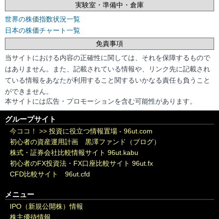
実験室・準備中・倉庫
世界の株価指数状況一覧
日本の株価チャート一覧
免責事項
当サイトにおける内容の正確性に関しては、それを保障するもので
はありません。また、記載されている情報や、リンク先に記載され
ている情報をあなたが利用すること関するいかなる責任も負うこと
ができません。
本サイトには広告・プロモーションを含む可能性があります。
グループサイト
今ココ！ >>
投資に役立つ情報置場 - 96ut.com
初心者の資産運用計画 黒澤ファンド（ブログ）
株式・証券会社比較情報サイト 96ut.kabu
初心者のFX投資法・FX口座比較サイト 96ut.fx
CFD比較サイト 96ut.cfd
メニュー
IPO（新規公開株）情報
株主優待情報