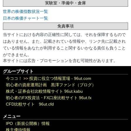
実験室・準備中・倉庫
世界の株価指数状況一覧
日本の株価チャート一覧
免責事項
当サイトにおける内容の正確性に関しては、それを保障するもので
はありません。また、記載されている情報や、リンク先に記載され
ている情報をあなたが利用すること関するいかなる責任も負うこと
ができません。
本サイトには広告・プロモーションを含む可能性があります。
グループサイト
今ココ！ >>
投資に役立つ情報置場 - 96ut.com
初心者の資産運用計画 黒澤ファンド（ブログ）
株式・証券会社比較情報サイト 96ut.kabu
初心者のFX投資法・FX口座比較サイト 96ut.fx
CFD比較サイト 96ut.cfd
メニュー
IPO（新規公開株）情報
株主優待情報