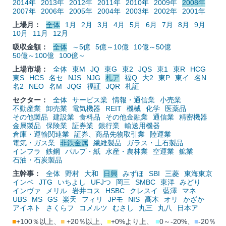
2014年
2013年
2012年
2011年
2010年
2009年
2008年
2007年
2006年
2005年
2004年
2003年
2002年
2001年
上場月：
全体
1月
2月
3月
4月
5月
6月
7月
8月
9月
10月
11月
12月
吸収金額：
全体
～5億
5億～10億
10億～50億
50億～100億
100億～
上場市場：
全体
東M
JQ
東G
東2
JQS
東1
東R
HCG
東S
HCS
名セ
NJS
NJG
札ア
福Q
大2
東P
東イ
名N
名2
NEO
名M
JQG
福証
JQR
札証
セクター：
全体
サービス業
情報・通信業
小売業
不動産業
卸売業
電気機器
REIT
機械
化学
医薬品
その他製品
建設業
食料品
その他金融業
通信業
精密機器
金属製品
保険業
証券業
銀行業
輸送用機器
倉庫・運輸関連業
証券、商品先物取引業
陸運業
電気・ガス業
非鉄金属
繊維製品
ガラス・土石製品
インフラ
鉄鋼
パルプ・紙
水産・農林業
空運業
鉱業
石油・石炭製品
主幹事：
全体
野村
大和
日興
みずほ
SBI
三菱
東海東京
インベ
JTG
いちよし
UFJつ
岡三
SMBC
東洋
みどり
インヴァ
メリル
岩井コス
HSBC
クレスイ
藍澤
マネ
UBS
MS
GS
楽天
フィリ
JPモ
NIS
髙木
オリ
かざか
アイネト
さくらフ
コメルツ
むさし
丸三
丸八
日本ア
■
+100％以上、
■
+20％以上、
■
+0%より上、
■
0～-20%、
■
-20％