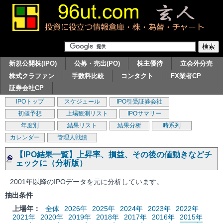
新規公開株(IPO)
公募・売出(PO)
株主優待
立会外分売
株式クラファン
手数料比較
コンタクト
FX業者CP
証券会社CP
IPOトップ
スケジュール
IPO引受証券会社
初値予想
上場観測リスト
IPOサマリー
年度別
結果リスト
結果分析
時系列
カレンダー
管理人戦績
【IPO結果一覧】上昇率、損益、その後の値動きなどチ
ェックに（分析版）
2001年以降のIPOデータを元に分析しています。
抽出条件
上場年：
全体
2026年
2025年
2024年
2023年
2022年
2021年
2020年
2019年
2018年
2017年
2016年
2015年