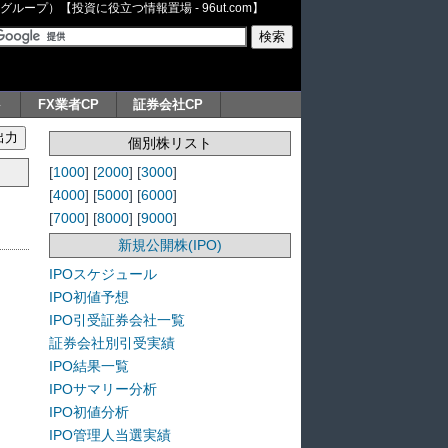
ープ）【投資に役立つ情報置場 - 96ut.com】
ト
FX業者CP
証券会社CP
個別株リスト
[
1000
] [
2000
] [
3000
]
[
4000
] [
5000
] [
6000
]
[
7000
] [
8000
] [
9000
]
新規公開株(IPO)
IPOスケジュール
IPO初値予想
IPO引受証券会社一覧
証券会社別引受実績
IPO結果一覧
IPOサマリー分析
IPO初値分析
IPO管理人当選実績