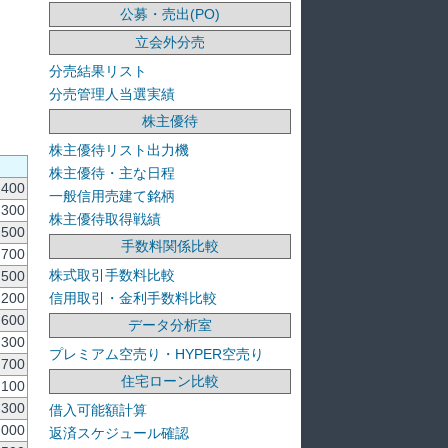
公募・売出(PO)
立会外分売
分売結果リスト
分売管理人当選実績
株主優待
株主優待リスト出力機
株主優待・主な日程
,400
一般信用売建て銘柄
,300
株主優待取得戦績
,500
手数料関係比較
,700
株式取引手数料比較
,500
信用取引・金利手数料比較
,200
,600
データ分析室
,300
プレミアム空売り・HYPER空売り
,700
住宅ローン比較
,100
,300
借入可能額計算
,000
返済スケジュール確認