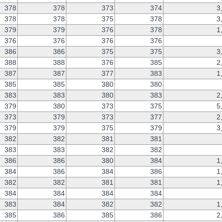
378
378
373
374
3
378
378
375
378
3
379
379
376
378
1
376
376
376
376
386
386
375
375
3
388
388
376
385
2
387
387
377
383
1
385
385
380
380
383
383
380
383
2
379
380
373
375
5
373
379
373
377
2
379
379
375
379
3
382
382
381
381
383
383
382
382
386
386
380
384
1
384
386
384
386
1
382
382
381
381
1
384
384
384
384
383
384
382
382
1
385
386
385
386
2