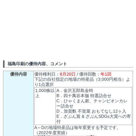
福島印刷の優待内容、コメント
優待内容
優待権利日：
8月20日
/ 優待回数：
年1回
下記の自社指定の地場の特産品（3,000円相当）よ
り1点選択
1,000株以
A．金沢五郎島金時
上
B．四十萬谷本舗 特選詰合せ
C．ひゃくまん穀、チャンピオンカレ
ー詰合せ
D．加賀麩 不室屋 おもてなし12ヶ入
E．ざぶん賞 & ざぶんSDGs大賞への寄
付
A～Dの地場特産品は毎年変更する予定です。
（2022年度実績）