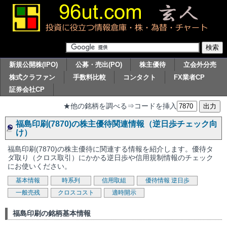
新規公開株(IPO)
公募・売出(PO)
株主優待
立会外分売
株式クラファン
手数料比較
コンタクト
FX業者CP
証券会社CP
★他の銘柄を調べる⇒コードを挿入
福島印刷(7870)の株主優待関連情報（逆日歩チェック向
け）
福島印刷(7870)の株主優待に関連する情報を紹介します。優待タ
ダ取り（クロス取引）にかかる逆日歩や信用規制情報のチェック
にお使いください。
基本情報
時系列
信用取組
優待情報
逆日歩
一般売残
クロスコスト
適時開示
福島印刷の銘柄基本情報