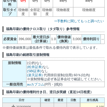
取引手数
0円
0円
0円
55円
55円
料
取引タイ
現物都
全部定
現物都
現物都度
現物都度
プ
度
額
度
⇒手数料に関してもっと調べたい
福島印刷の優待クロス取り（タダ取り）参考情報
最大逆日歩
優待価値
必要資金
396,000
1.0
3,000
優待利回り
--
（計算値）
(換算)
※優待価値換算は最低条件で取れる優待内容で表示しています。
福島印刷の銘柄取引規制情報
規制情報
(公的)なし
(松井証券)
なし
(SBI証券)
なし
(楽天証券)
代用掛目規制(信用):60％(社内)
※規制情報は必ず各証券会社で確認してください。
一般信用売
auカブコム
(P円・[残]0)
福島印刷の優待権利付き日、逆日歩実績（直近14日程度）
日付
確逆
最逆
日数
差引残高