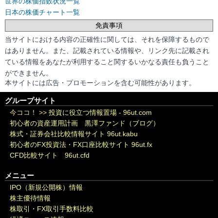
世界の株価指数状況一覧
日本の株価チャート一覧
免責事項
当サイトにおける内容の正確性に関しては、それを保障するもので
はありません。また、記載されている情報や、リンク先に記載され
ている情報をあなたが利用すること関するいかなる責任も負うこと
ができません。
本サイトには広告・プロモーションを含む可能性があります。
グループサイト
今ココ！ >>
投資に役立つ情報置場 - 96ut.com
初心者の資産運用計画 黒澤ファンド（ブログ）
株式・証券会社比較情報サイト 96ut.kabu
初心者のFX投資法・FX口座比較サイト 96ut.fx
CFD比較サイト 96ut.cfd
メニュー
IPO（新規公開株）情報
株主優待情報
株取引・FX取引手数料比較