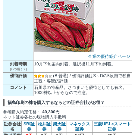
企業の優待紹介ページ
到着時期
10月下旬案内到着。選択後11月下旬到着。
(いつ届く？)
優待評価
(B:普通) / 優待評価はS～Dの5段階で独自
主観・客観的評価
コメント
石川県の特産品。さつまいも優待としても有名。
1000株以上からなので注意。
福島印刷の株を購入するならどの証券会社がお得？
参考購入約定価格：
40,300円
ネット証券各社の現物購入手数料
証券会社
SBI証
松井証
楽天証
マネックス
三菱UFJ eスマート
名
券
券
券
証券
証券