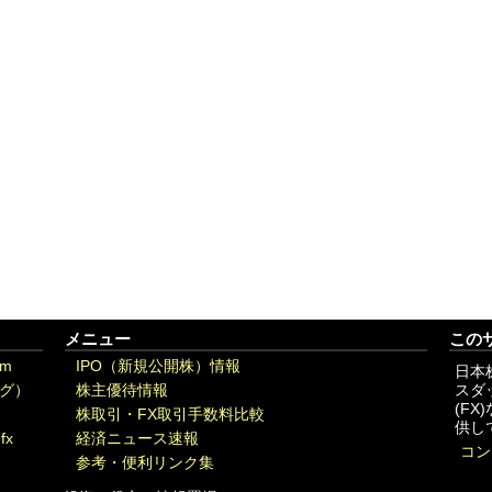
メニュー
この
om
IPO（新規公開株）情報
日本
グ）
株主優待情報
スダ
(F
株取引・FX取引手数料比較
供し
fx
経済ニュース速報
コン
参考・便利リンク集