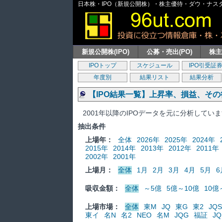
日本株・IPO（新規公開株）・株主優待・ダウ・ナスダッ
新規公開株(IPO)
公募・売出(PO)
株
IPOトップ
スケジュール
IPO引受証
年度別
結果リスト
結果分析
【IPO結果一覧】上昇率、損益、そ
2001年以降のIPOデータを元に分析してい
抽出条件
上場年：
全体
2026年
2025年
2024年
2015年
2014年
2013年
2012年
2011年
2002年
2001年
上場月：
全体
1月
2月
3月
4月
5月
6
吸収金額：
全体
～5億
5億～10億
10億
上場市場：
全体
東M
JQ
東G
東2
JQS
東イ
名N
名2
NEO
名M
JQG
福証
JQ