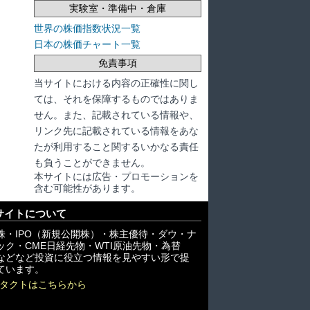
実験室・準備中・倉庫
世界の株価指数状況一覧
日本の株価チャート一覧
免責事項
当サイトにおける内容の正確性に関し
ては、それを保障するものではありま
せん。また、記載されている情報や、
リンク先に記載されている情報をあな
たが利用すること関するいかなる責任
も負うことができません。
本サイトには広告・プロモーションを
含む可能性があります。
サイトについて
株・IPO（新規公開株）・株主優待・ダウ・ナ
ック・CME日経先物・WTI原油先物・為替
X)などなど投資に役立つ情報を見やすい形で提
ています。
タクトはこちらから