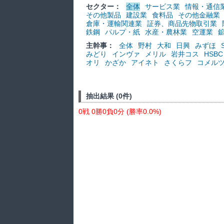
セクター：
全体
サービス業
情報・通信
その他製品
建設業
食料品
その他金融業
倉庫・運輸関連業
証券、商品先物取引業
鉄鋼
パルプ・紙
水産・農林業
空運業
主幹事：
全体
野村
大和
日興
みずほ
みどり
インヴァ
メリル
岩井コス
HSBC
オリ
かざか
アイネト
さくらフ
コメル
抽出結果 (0件)
0戦 0勝0負0分 (勝率0.0%)