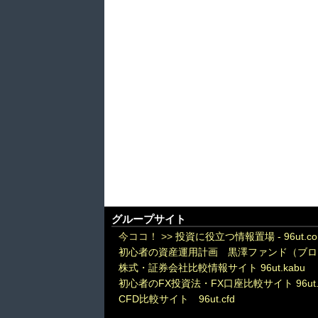
グループサイト
今ココ！ >>
投資に役立つ情報置場 - 96ut.c
初心者の資産運用計画 黒澤ファンド（ブロ
株式・証券会社比較情報サイト 96ut.kabu
初心者のFX投資法・FX口座比較サイト 96ut.
CFD比較サイト 96ut.cfd