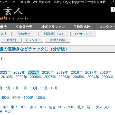
ク・CME日経先物・WTI原油先物・為替(FX)など投資に役立つ情報が満載（玄人グル
主優待
立会外分売
株式クラファン
手数料比較
コンタク
券会社
初値予想
上場観測リスト
IPOサマリー
時系列
カレンダー
管理人戦績
の後の値動きなどチェックに（分析版）
ます。
2023年
2022年
2021年
2020年
2019年
2018年
2017年
2016年
2010年
2009年
2008年
2007年
2006年
2005年
2004年
2003年
月
7月
8月
9月
10月
11月
12月
～50億
50億～100億
100億～
東1
東R
HCG
東S
HCS
名セ
NJS
NJG
札ア
福Q
大2
東P
R
札証