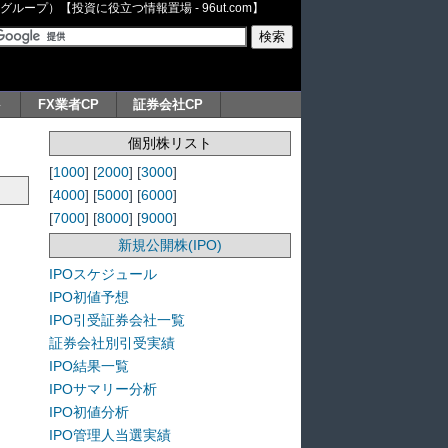
ープ）【投資に役立つ情報置場 - 96ut.com】
ト
FX業者CP
証券会社CP
個別株リスト
[
1000
] [
2000
] [
3000
]
[
4000
] [
5000
] [
6000
]
[
7000
] [
8000
] [
9000
]
新規公開株(IPO)
IPOスケジュール
IPO初値予想
IPO引受証券会社一覧
証券会社別引受実績
IPO結果一覧
IPOサマリー分析
IPO初値分析
IPO管理人当選実績