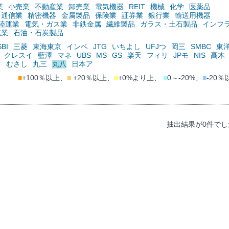
業
小売業
不動産業
卸売業
電気機器
REIT
機械
化学
医薬品
通信業
精密機器
金属製品
保険業
証券業
銀行業
輸送用機器
陸運業
電気・ガス業
非鉄金属
繊維製品
ガラス・土石製品
インフ
鉱業
石油・石炭製品
SBI
三菱
東海東京
インベ
JTG
いちよし
UFJつ
岡三
SMBC
東
クレスイ
藍澤
マネ
UBS
MS
GS
楽天
フィリ
JPモ
NIS
髙木
ツ
むさし
丸三
丸八
日本ア
■
+100％以上、
■
+20％以上、
■
+0%より上、
■
0～-20%、
■
-20％
抽出結果が0件でし