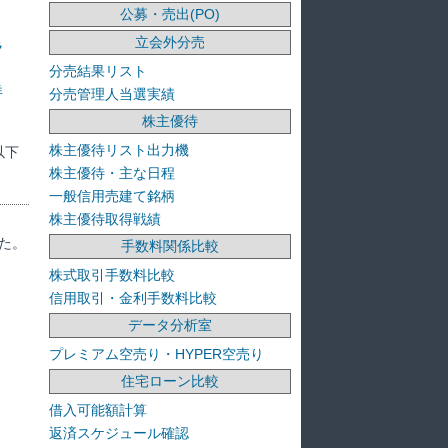
公募・売出(PO)
立会外分売
ラ
分売結果リスト
洋
分売管理人当選実績
株主優待
株主優待リスト出力機
以下
株主優待・主な日程
一般信用売建て銘柄
株主優待取得戦績
た。
手数料関係比較
株式取引手数料比較
信用取引・金利手数料比較
データ分析室
プレミアム空売り・HYPER空売り
住宅ローン比較
借入可能額計算
返済スケジュール確認