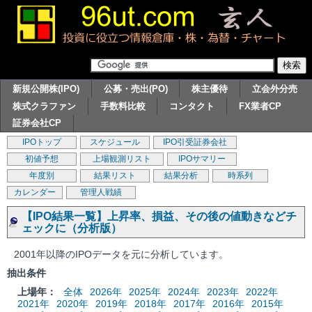
新規公開株(IPO)
公募・売出(PO)
株主優待
立会外分売
株式クラファン
手数料比較
コンタクト
FX業者CP
証券会社CP
IPOトップ
スケジュール
IPO引受証券会社
初値予想
上場観測リスト
IPOサマリー
年度別
結果リスト
結果分析
時系列
カレンダー
管理人戦績
【IPO結果一覧】上昇率、損益、その後の値動きなどチ
ェックに（分析版）
2001年以降のIPOデータを元に分析しています。
抽出条件
上場年：
全体
2026年
2025年
2024年
2023年
2022年
2021年
2020年
2019年
2018年
2017年
2016年
2015年