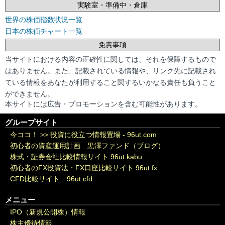
実験室・準備中・倉庫
世界の株価指数状況一覧
日本の株価チャート一覧
免責事項
当サイトにおける内容の正確性に関しては、それを保障するもので
はありません。また、記載されている情報や、リンク先に記載され
ている情報をあなたが利用すること関するいかなる責任も負うこと
ができません。
本サイトには広告・プロモーションを含む可能性があります。
グループサイト
今ココ！ >>
投資に役立つ情報置場 - 96ut.com
初心者の資産運用計画 黒澤ファンド（ブログ）
株式・証券会社比較情報サイト 96ut.kabu
初心者のFX投資法・FX口座比較サイト 96ut.fx
CFD比較サイト 96ut.cfd
メニュー
IPO（新規公開株）情報
株主優待情報