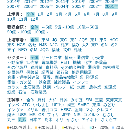
2014年
2013年
2012年
2011年
2010年
2009年
2008年
2007年
2006年
2005年
2004年
2003年
2002年
2001年
上場月：
全体
1月
2月
3月
4月
5月
6月
7月
8月
9月
10月
11月
12月
吸収金額：
全体
～5億
5億～10億
10億～50億
50億～100億
100億～
上場市場：
全体
東M
JQ
東G
東2
JQS
東1
東R
HCG
東S
HCS
名セ
NJS
NJG
札ア
福Q
大2
東P
名N
名2
東イ
NEO
名M
JQG
福証
JQR
札証
セクター：
全体
サービス業
情報・通信業
小売業
不動産業
卸売業
電気機器
REIT
機械
化学
医薬品
その他製品
建設業
食料品
その他金融業
通信業
精密機器
金属製品
保険業
証券業
銀行業
輸送用機器
倉庫・運輸関連業
証券、商品先物取引業
陸運業
電気・ガス業
非鉄金属
繊維製品
インフラ
ガラス・土石製品
鉄鋼
パルプ・紙
水産・農林業
空運業
鉱業
石油・石炭製品
主幹事：
全体
野村
大和
日興
みずほ
SBI
三菱
東海東京
インベ
JTG
いちよし
UFJつ
岡三
SMBC
東洋
みどり
インヴァ
メリル
岩井コス
HSBC
藍澤
マネ
クレスイ
楽天
UBS
MS
GS
フィリ
JPモ
NIS
コメルツ
むさし
丸三
丸八
日本ア
髙木
オリ
かざか
アイネト
さくらフ
■
+100％以上、
■
+20％以上、
■
+0%より上、
■
0～-20%、
■
-20％