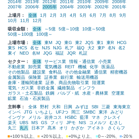
2014年
2013年
2012年
2011年
2010年
2009年
2008年
2007年
2006年
2005年
2004年
2003年
2002年
2001年
上場月：
全体
1月
2月
3月
4月
5月
6月
7月
8月
9月
10月
11月
12月
吸収金額：
全体
～5億
5億～10億
10億～50億
50億～100億
100億～
上場市場：
全体
東M
JQ
東G
東2
JQS
東1
東R
HCG
東S
HCS
名セ
NJS
NJG
札ア
福Q
大2
東P
名N
名2
東イ
NEO
名M
JQG
福証
JQR
札証
セクター：
全体
サービス業
情報・通信業
小売業
不動産業
卸売業
電気機器
REIT
機械
化学
医薬品
その他製品
建設業
食料品
その他金融業
通信業
精密機器
金属製品
保険業
証券業
銀行業
輸送用機器
倉庫・運輸関連業
証券、商品先物取引業
陸運業
電気・ガス業
非鉄金属
繊維製品
インフラ
ガラス・土石製品
鉄鋼
パルプ・紙
水産・農林業
空運業
鉱業
石油・石炭製品
主幹事：
全体
野村
大和
日興
みずほ
SBI
三菱
東海東京
インベ
JTG
いちよし
UFJつ
岡三
SMBC
東洋
みどり
インヴァ
メリル
岩井コス
HSBC
藍澤
マネ
クレスイ
楽天
UBS
MS
GS
フィリ
JPモ
NIS
コメルツ
むさし
丸三
丸八
日本ア
髙木
オリ
かざか
アイネト
さくらフ
■
+100％以上、
■
+20％以上、
■
+0%より上、
■
0～-20%、
■
-20％