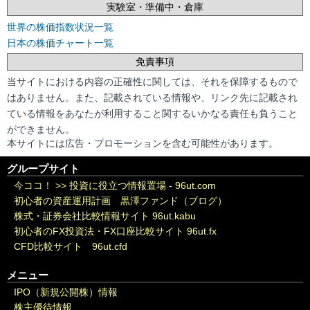
実験室・準備中・倉庫
世界の株価指数状況一覧
日本の株価チャート一覧
免責事項
当サイトにおける内容の正確性に関しては、それを保障するもので
はありません。また、記載されている情報や、リンク先に記載され
ている情報をあなたが利用すること関するいかなる責任も負うこと
ができません。
本サイトには広告・プロモーションを含む可能性があります。
グループサイト
今ココ！ >>
投資に役立つ情報置場 - 96ut.com
初心者の資産運用計画 黒澤ファンド（ブログ）
株式・証券会社比較情報サイト 96ut.kabu
初心者のFX投資法・FX口座比較サイト 96ut.fx
CFD比較サイト 96ut.cfd
メニュー
IPO（新規公開株）情報
株主優待情報