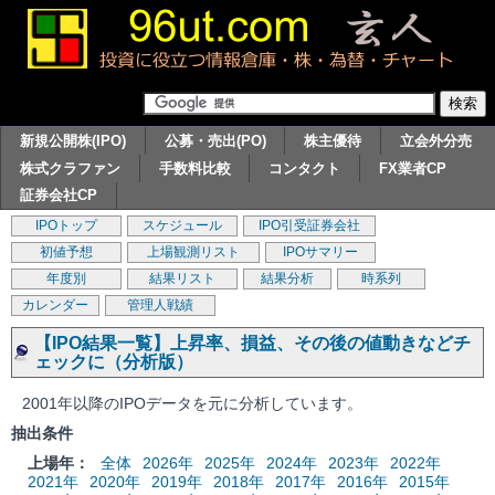
新規公開株(IPO)
公募・売出(PO)
株主優待
立会外分売
株式クラファン
手数料比較
コンタクト
FX業者CP
証券会社CP
IPOトップ
スケジュール
IPO引受証券会社
初値予想
上場観測リスト
IPOサマリー
年度別
結果リスト
結果分析
時系列
カレンダー
管理人戦績
【IPO結果一覧】上昇率、損益、その後の値動きなどチ
ェックに（分析版）
2001年以降のIPOデータを元に分析しています。
抽出条件
上場年：
全体
2026年
2025年
2024年
2023年
2022年
2021年
2020年
2019年
2018年
2017年
2016年
2015年