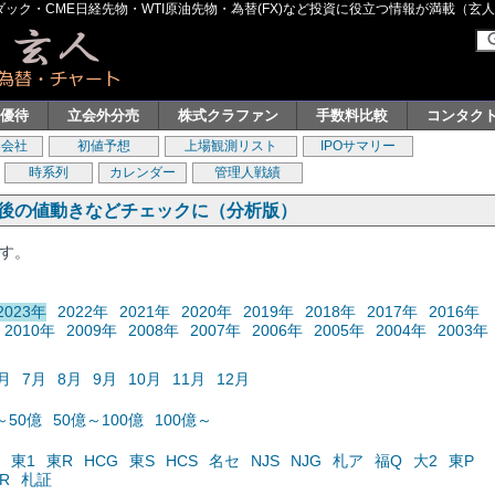
ク・CME日経先物・WTI原油先物・為替(FX)など投資に役立つ情報が満載（玄人グル
主優待
立会外分売
株式クラファン
手数料比較
コンタク
券会社
初値予想
上場観測リスト
IPOサマリー
時系列
カレンダー
管理人戦績
の後の値動きなどチェックに（分析版）
ます。
2023年
2022年
2021年
2020年
2019年
2018年
2017年
2016年
2010年
2009年
2008年
2007年
2006年
2005年
2004年
2003年
月
7月
8月
9月
10月
11月
12月
～50億
50億～100億
100億～
東1
東R
HCG
東S
HCS
名セ
NJS
NJG
札ア
福Q
大2
東P
R
札証