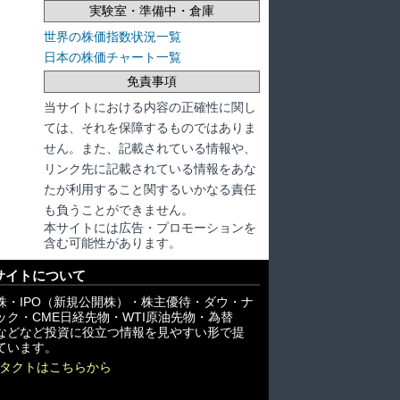
実験室・準備中・倉庫
世界の株価指数状況一覧
日本の株価チャート一覧
免責事項
当サイトにおける内容の正確性に関し
ては、それを保障するものではありま
せん。また、記載されている情報や、
リンク先に記載されている情報をあな
たが利用すること関するいかなる責任
も負うことができません。
本サイトには広告・プロモーションを
含む可能性があります。
サイトについて
株・IPO（新規公開株）・株主優待・ダウ・ナ
ック・CME日経先物・WTI原油先物・為替
X)などなど投資に役立つ情報を見やすい形で提
ています。
タクトはこちらから