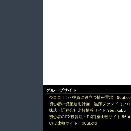
グループサイト
今ココ！ >>
投資に役立つ情報置場 - 96ut.c
初心者の資産運用計画 黒澤ファンド（ブロ
株式・証券会社比較情報サイト 96ut.kabu
初心者のFX投資法・FX口座比較サイト 96ut.
CFD比較サイト 96ut.cfd