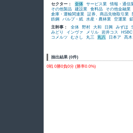
セクター：
全体
サービス業
情報・通信
その他製品
建設業
食料品
その他金融業
倉庫・運輸関連業
証券、商品先物取引業
鉄鋼
パルプ・紙
水産・農林業
空運業
主幹事：
全体
野村
大和
日興
みずほ
みどり
インヴァ
メリル
岩井コス
HSBC
コメルツ
むさし
丸三
丸八
日本ア
髙木
抽出結果 (0件)
0戦 0勝0負0分 (勝率0.0%)