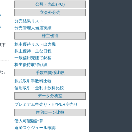
公募・売出(PO)
立会外分売
品
分売結果リスト
洋
分売管理人当選実績
株主優待
株主優待リスト出力機
以下
株主優待・主な日程
一般信用売建て銘柄
株主優待取得戦績
た。
手数料関係比較
株式取引手数料比較
信用取引・金利手数料比較
データ分析室
プレミアム空売り・HYPER空売り
住宅ローン比較
借入可能額計算
返済スケジュール確認