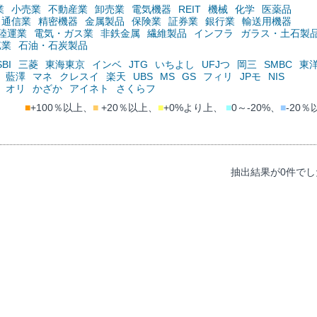
業
小売業
不動産業
卸売業
電気機器
REIT
機械
化学
医薬品
通信業
精密機器
金属製品
保険業
証券業
銀行業
輸送用機器
陸運業
電気・ガス業
非鉄金属
繊維製品
インフラ
ガラス・土石製
鉱業
石油・石炭製品
SBI
三菱
東海東京
インベ
JTG
いちよし
UFJつ
岡三
SMBC
東
藍澤
マネ
クレスイ
楽天
UBS
MS
GS
フィリ
JPモ
NIS
オリ
かざか
アイネト
さくらフ
■
+100％以上、
■
+20％以上、
■
+0%より上、
■
0～-20%、
■
-20％
抽出結果が0件でし