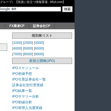
ープ）【投資に役立つ情報置場 - 96ut.com】
ト
FX業者CP
証券会社CP
個別株リスト
[
1000
] [
2000
] [
3000
]
[
4000
] [
5000
] [
6000
]
[
7000
] [
8000
] [
9000
]
新規公開株(IPO)
IPOスケジュール
IPO初値予想
IPO引受証券会社一覧
証券会社別引受実績
IPO結果一覧
IPOサマリー分析
IPO初値分析
IPO管理人当選実績