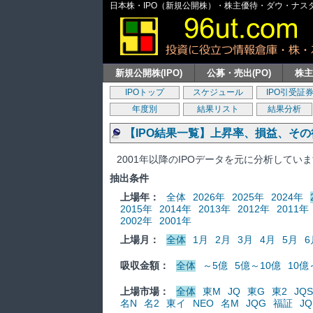
日本株・IPO（新規公開株）・株主優待・ダウ・ナスダッ
新規公開株(IPO)
公募・売出(PO)
株
IPOトップ
スケジュール
IPO引受証
年度別
結果リスト
結果分析
【IPO結果一覧】上昇率、損益、そ
2001年以降のIPOデータを元に分析してい
抽出条件
上場年：
全体
2026年
2025年
2024年
2015年
2014年
2013年
2012年
2011年
2002年
2001年
上場月：
全体
1月
2月
3月
4月
5月
6
吸収金額：
全体
～5億
5億～10億
10億
上場市場：
全体
東M
JQ
東G
東2
JQS
名N
名2
東イ
NEO
名M
JQG
福証
JQ