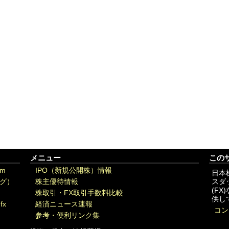
メニュー
この
om
IPO（新規公開株）情報
日本
グ）
株主優待情報
スダ
(F
株取引・FX取引手数料比較
供し
fx
経済ニュース速報
コン
参考・便利リンク集