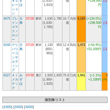
キュ
ず
(1,610-
億
+139,500
(-2,
レー
ほ
1,810)
円
ショ
ン
4075
ブレ
日
07/28
東M
1,630
1,780
16.7
A(8)
4,165
(
+134.0%
)
イン
興
(1,630-
億
+238,500
(-3,
ズテ
1,780)
円
クノ
ロジ
ー
9240
デリ
日
07/29
東M
1,130
950
12.4
B(6)
1,472
(
+54.9%
)
バリ
興
(850-
億
+52,200円
(-1,
ーコ
950)
ンサ
ルテ
ィン
グ
6227
ＡＩ
み
07/30
東2
1,920
1,920
75.6
C(4)
1,941
(
+1.1%
)
6,
メカ
ず
(1,900-
億
+2,100円
(+5,0
テッ
ほ
1,920)
ク
個別株リスト
[
1000
] [
2000
] [
3000
]