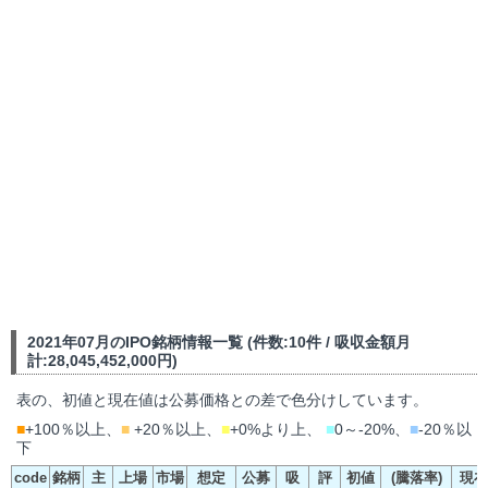
2021年07月のIPO銘柄情報一覧 (件数:10件 / 吸収金額月
計:28,045,452,000円)
表の、初値と現在値は公募価格との差で色分けしています。
■
+100％以上、
■
+20％以上、
■
+0%より上、
■
0～-20%、
■
-20％以
下
code
銘柄
主
上場
市場
想定
公募
吸
評
初値
(騰落率)
現在