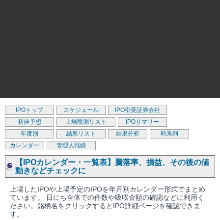
IPOトップ
スケジュール
IPO引受証券会社
初値予想
上場観測リスト
IPOサマリー
年度別
結果リスト
結果分析
時系列
カレンダー
管理人戦績
【IPOカレンダー・一覧表】騰落率、損益、その後の値
動きなどチェックに
上場したIPOや上場予定のIPOを年月別カレンダー形式でまとめ
ています。 日にち全体での件数や吸収金額の確認などに利用く
ださい。銘柄名をクリックするとIPO詳細ページを確認できま
す。