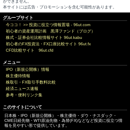
ができません。
本サイトには広告・プロモーションを含む可能性があります。
グループサイト
今ココ！ >>
投資に役立つ情報置場 - 96ut.com
初心者の資産運用計画 黒澤ファンド（ブログ）
株式・証券会社比較情報サイト 96ut.kabu
初心者のFX投資法・FX口座比較サイト 96ut.fx
CFD比較サイト 96ut.cfd
メニュー
IPO（新規公開株）情報
株主優待情報
株取引・FX取引手数料比較
経済ニュース速報
参考・便利リンク集
このサイトについて
日本株・IPO（新規公開株）・株主優待・ダウ・ナスダック・
CME日経先物・WTI原油先物・為替(FX)などなど投資に役立つ情
報を見やすい形で提供しています。