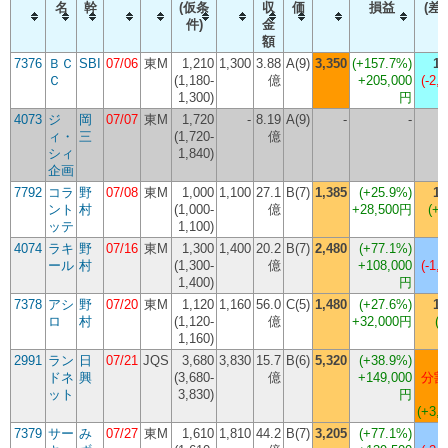
名
幹
(仮条
収
価
損益
(差
件)
金
額
7376
ＢＣ
SBI
07/06
東M
1,210
1,300
3.88
A(9)
3,350
(
+157.7%
)
1,
Ｃ
(1,180-
億
+205,000
(-2,
1,300)
円
4073
ジ
岡
07/07
東M
1,720
-
8.19
A(9)
-
-
ィ・
三
(1,720-
億
シィ
1,840)
企画
7792
コラ
野
07/08
東M
1,000
1,100
27.1
B(7)
1,385
(
+25.9%
)
1,
ント
村
(1,000-
億
+28,500円
(+1
ッテ
1,100)
4074
ラキ
野
07/16
東M
1,300
1,400
20.2
B(7)
2,480
(
+77.1%
)
ール
村
(1,300-
億
+108,000
(-1,
1,400)
円
7378
アシ
野
07/20
東M
1,120
1,160
56.0
C(5)
1,480
(
+27.6%
)
1,
ロ
村
(1,120-
億
+32,000円
(+
1,160)
2991
ラン
日
07/21
JQS
3,680
3,830
15.7
B(6)
5,320
(
+38.9%
)
ドネ
興
(3,680-
億
+149,000
分割 
ット
3,830)
円
(+3,5
7379
サー
み
07/27
東M
1,610
1,810
44.2
B(7)
3,205
(
+77.1%
)