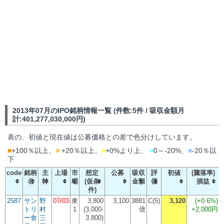
2013年07月のIPO銘柄情報一覧 (件数:5件 / 吸収金額月
計:401,277,030,000円)
表の、初値と現在値は公募価格との差で色分けしています。
■
+100％以上、
■
+20％以上、
■
+0%より上、
■
0～-20%、
■
-20％以
下
code
銘柄
主
上場
市
想定
公募
吸収
評
初値
(騰落率)
名
幹
場
(仮条
金額
価
損益
件)
2587
サン
野
07/03
東
3,800
3,100
3881
C(5)
3,120
(
+0.6%
)
トリ
村
1
(3,000-
億
+2,000円
ー食
三
3,800)