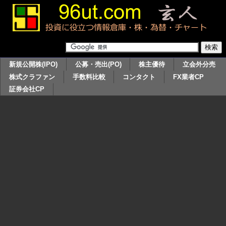
新規公開株(IPO)
公募・売出(PO)
株主優待
立会外分売
株式クラファン
手数料比較
コンタクト
FX業者CP
証券会社CP