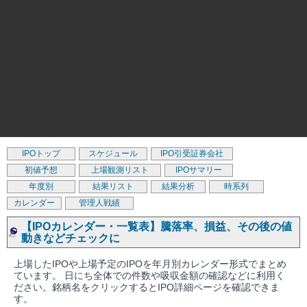
IPOトップ
スケジュール
IPO引受証券会社
初値予想
上場観測リスト
IPOサマリー
年度別
結果リスト
結果分析
時系列
カレンダー
管理人戦績
【IPOカレンダー・一覧表】騰落率、損益、その後の値
動きなどチェックに
上場したIPOや上場予定のIPOを年月別カレンダー形式でまとめ
ています。 日にち全体での件数や吸収金額の確認などに利用く
ださい。銘柄名をクリックするとIPO詳細ページを確認できま
す。