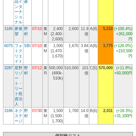
品イ
菱
ンタ
ーナ
ショ
ナル
3185
夢展
野
07/10
東
2,400
2,600
11.9
A(8)
5,210
(
+100.4%
)
望
村
M
(2,400-
億
+261,000
2,600)
円
6075
フォ
SBI
07/10
東
1,500
1,670
3.84
A(8)
3,775
(
+126.0%
)
トク
M
(1,470-
億
+210,500
リエ
1,670)
円
イト
3287
星野
野
07/12
東
500,000
510,000
101
C(5)
570,000
(
+11.8%
)
リゾ
村
R
(490k-
億
+60,000円
ー
510k)
(
ト・
リー
ト投
資法
人
3186
ネク
野
07/30
東
1,500
1,700
14.0
B(6)
2,011
(
+18.3%
)
ステ
村
M
(1,500-
億
+31,100円
ージ
1,700)
個別株リスト