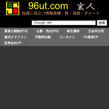
新規公開株(IPO)
公募・売出(PO)
株主優待
立会外分売
株式クラファン
手数料比較
コンタクト
FX業者CP
証券会社CP