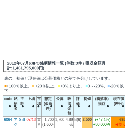
2012年07月のIPO銘柄情報一覧 (件数:3件 / 吸収金額月
計:1,461,795,000円)
表の、初値と現在値は公募価格との差で色分けしています。
■
+100％以上、
■
+20％以上、
■
+0%より上、
■
0～-20%、
■
-20％以
下
code
銘
主
上場
市
想定
公募
吸
評
初値
(騰落率)
現在値
柄
幹
場
(仮条
収
価
損益
(差分)
名
件)
金
額
6064
ア
SBI
07/13
東
1,700
1,700
4.89
B(6)
2,500
(
+47.1%
)
695
ク
M
(1,600-
億
+80,000円
分割 6