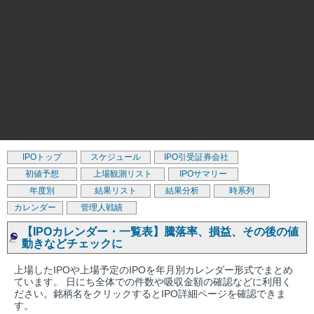
IPOトップ
スケジュール
IPO引受証券会社
初値予想
上場観測リスト
IPOサマリー
年度別
結果リスト
結果分析
時系列
カレンダー
管理人戦績
【IPOカレンダー・一覧表】騰落率、損益、その後の値
動きなどチェックに
上場したIPOや上場予定のIPOを年月別カレンダー形式でまとめ
ています。 日にち全体での件数や吸収金額の確認などに利用く
ださい。銘柄名をクリックするとIPO詳細ページを確認できま
す。