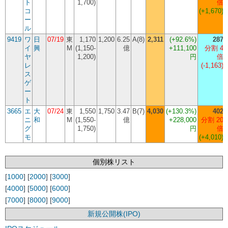
ト
1,700)
倍
コ
(+1,670)
ー
ル
9419
ワ
日
07/19
東
1,170
1,200
6.25
A(8)
2,311
(
+92.6%
)
287
イ
興
M
(1,150-
億
+111,100
分割 4
ヤ
1,200)
円
倍
レ
(-1,163)
ス
ゲ
ー
ト
3665
エ
大
07/24
東
1,550
1,750
3.47
B(7)
4,030
(
+130.3%
)
402
ニ
和
M
(1,550-
億
+228,000
分割 20
グ
1,750)
円
倍
モ
(+4,010)
個別株リスト
[
1000
] [
2000
] [
3000
]
[
4000
] [
5000
] [
6000
]
[
7000
] [
8000
] [
9000
]
新規公開株(IPO)