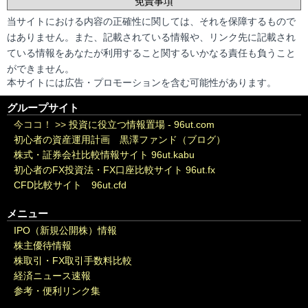
免責事項
当サイトにおける内容の正確性に関しては、それを保障するもので
はありません。また、記載されている情報や、リンク先に記載され
ている情報をあなたが利用すること関するいかなる責任も負うこと
ができません。
本サイトには広告・プロモーションを含む可能性があります。
グループサイト
今ココ！ >>
投資に役立つ情報置場 - 96ut.com
初心者の資産運用計画 黒澤ファンド（ブログ）
株式・証券会社比較情報サイト 96ut.kabu
初心者のFX投資法・FX口座比較サイト 96ut.fx
CFD比較サイト 96ut.cfd
メニュー
IPO（新規公開株）情報
株主優待情報
株取引・FX取引手数料比較
経済ニュース速報
参考・便利リンク集