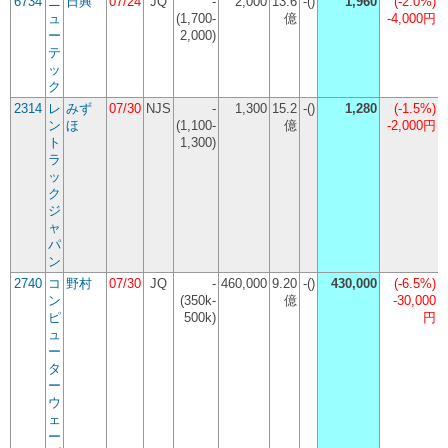
6734
ニ
日興
07/24
JQ
-
2,000
13.6
-()
1,960
(
-2.0%
)
ュ
(1,700-
億
-4,000円
ー
2,000)
テ
ッ
ク
2314
レ
みず
07/30
NJS
-
1,300
15.2
-()
1,280
(
-1.5%
)
ン
ほ
(1,100-
億
-2,000円
ト
1,300)
ラ
ッ
ク
ジ
ャ
パ
ン
2740
コ
野村
07/30
JQ
-
460,000
9.20
-()
430,000
(
-6.5%
)
ン
(350k-
億
-30,000
ピ
500k)
円
ュ
ー
タ
ー
ウ
ェ
ー