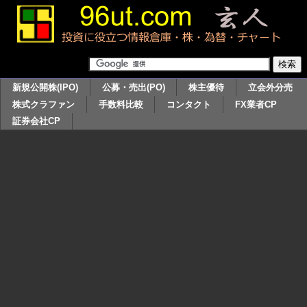
新規公開株(IPO)
公募・売出(PO)
株主優待
立会外分売
株式クラファン
手数料比較
コンタクト
FX業者CP
証券会社CP