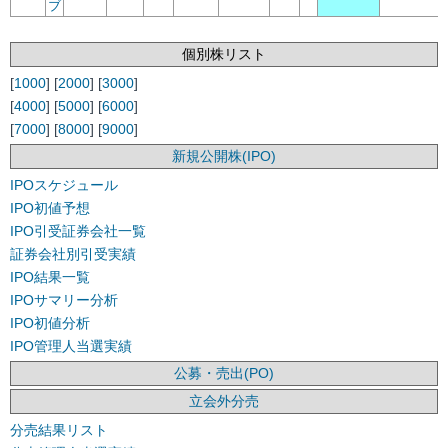
ブ
個別株リスト
[
1000
] [
2000
] [
3000
]
[
4000
] [
5000
] [
6000
]
[
7000
] [
8000
] [
9000
]
新規公開株(IPO)
IPOスケジュール
IPO初値予想
IPO引受証券会社一覧
証券会社別引受実績
IPO結果一覧
IPOサマリー分析
IPO初値分析
IPO管理人当選実績
公募・売出(PO)
立会外分売
分売結果リスト