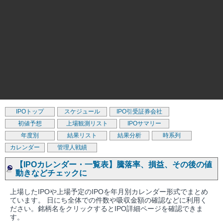
IPOトップ
スケジュール
IPO引受証券会社
初値予想
上場観測リスト
IPOサマリー
年度別
結果リスト
結果分析
時系列
カレンダー
管理人戦績
【IPOカレンダー・一覧表】騰落率、損益、その後の値
動きなどチェックに
上場したIPOや上場予定のIPOを年月別カレンダー形式でまとめ
ています。 日にち全体での件数や吸収金額の確認などに利用く
ださい。銘柄名をクリックするとIPO詳細ページを確認できま
す。