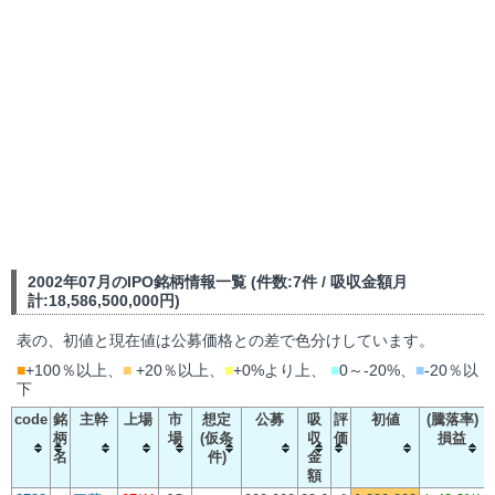
2002年07月のIPO銘柄情報一覧 (件数:7件 / 吸収金額月
計:18,586,500,000円)
表の、初値と現在値は公募価格との差で色分けしています。
■
+100％以上、
■
+20％以上、
■
+0%より上、
■
0～-20%、
■
-20％以
下
code
銘
主幹
上場
市
想定
公募
吸
評
初値
(騰落率)
柄
場
(仮条
収
価
損益
名
件)
金
額