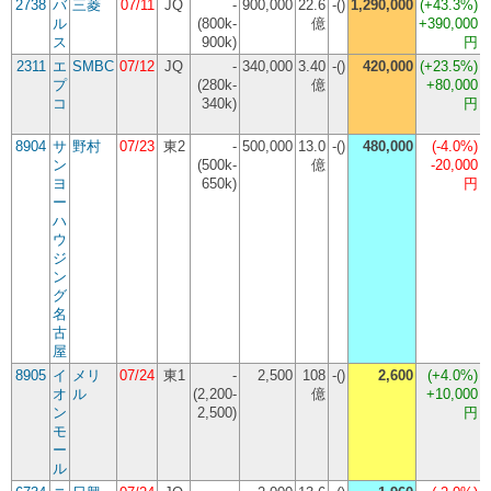
2738
バ
三菱
07/11
JQ
-
900,000
22.6
-()
1,290,000
(
+43.3%
)
ル
(800k-
億
+390,000
ス
900k)
円
2311
エ
SMBC
07/12
JQ
-
340,000
3.40
-()
420,000
(
+23.5%
)
プ
(280k-
億
+80,000
コ
340k)
円
(
8904
サ
野村
07/23
東2
-
500,000
13.0
-()
480,000
(
-4.0%
)
ン
(500k-
億
-20,000
ヨ
650k)
円
ー
ハ
ウ
ジ
ン
グ
名
古
屋
8905
イ
メリ
07/24
東1
-
2,500
108
-()
2,600
(
+4.0%
)
オ
ル
(2,200-
億
+10,000
ン
2,500)
円
モ
ー
ル