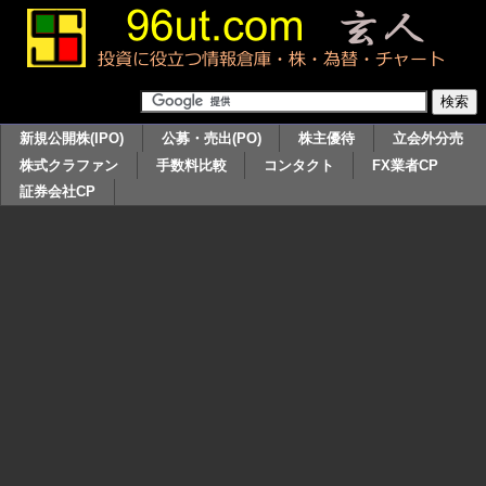
新規公開株(IPO)
公募・売出(PO)
株主優待
立会外分売
株式クラファン
手数料比較
コンタクト
FX業者CP
証券会社CP