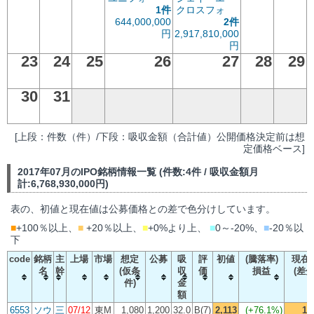
1件
クロスフォ
644,000,000
2件
円
2,917,810,000
円
23
24
25
26
27
28
29
30
31
[上段：件数（件）/下段：吸収金額（合計値）公開価格決定前は想
定価格ベース]
2017年07月のIPO銘柄情報一覧 (件数:4件 / 吸収金額月
計:6,768,930,000円)
表の、初値と現在値は公募価格との差で色分けしています。
■
+100％以上、
■
+20％以上、
■
+0%より上、
■
0～-20%、
■
-20％以
下
code
銘柄
主
上場
市場
想定
公募
吸
評
初値
(騰落率)
現在
名
幹
(仮条
収
価
損益
(差分
件)
金
額
6553
ソウ
三
07/12
東M
1,080
1,200
32.0
B(7)
2,113
(
+76.1%
)
1,