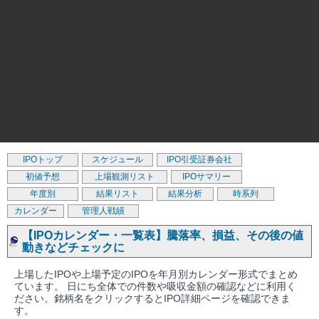
IPOトップ
スケジュール
IPO引受証券会社
初値予想
上場観測リスト
IPOサマリー
年度別
結果リスト
結果分析
時系列
カレンダー
管理人戦績
【IPOカレンダー・一覧表】騰落率、損益、その後の値
動きなどチェックに
上場したIPOや上場予定のIPOを年月別カレンダー形式でまとめ
ています。 日にち全体での件数や吸収金額の確認などに利用く
ださい。銘柄名をクリックするとIPO詳細ページを確認できま
す。