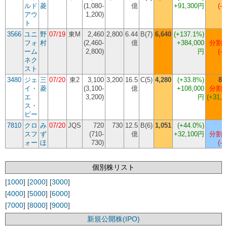
ルド
菱
(1,080-
億
+91,300円
(-3
アウ
1,200)
ト
3566
ユニ
野
07/19
東M
2,460
2,800
6.44
B(7)
6,640
(
+137.1%
)
フォ
村
(2,460-
億
+384,000
分割 
ーム
2,800)
円
(-4
ネク
スト
3480
ジェ
三
07/20
東2
3,100
3,200
16.5
C(5)
4,280
(
+33.8%
)
8,
イ・
菱
(3,100-
億
+108,000
分割 
エ
3,200)
円
(+31,6
ス・
ビー
7810
クロ
み
07/20
JQS
720
730
12.5
B(6)
1,051
(
+44.0%
)
スフ
ず
(710-
億
+32,100円
分割 
ォー
ほ
730)
(-7
個別株リスト
[
1000
] [
2000
] [
3000
]
[
4000
] [
5000
] [
6000
]
[
7000
] [
8000
] [
9000
]
新規公開株(IPO)