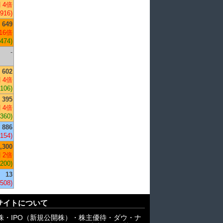
 4倍
,916)
649
16倍
,474)
-
602
 4倍
+106)
395
 4倍
+360)
886
,154)
,300
 2倍
,200)
13
,508)
サイトについて
株・IPO（新規公開株）・株主優待・ダウ・ナ