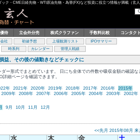
ク・CME日経先物・WTI原油先物・為替(FX)など投資に役立つ情報が満載（玄人グル
主優待
立会外分売
株式クラファン
手数料比較
コンタク
券会社
初値予想
上場観測リスト
IPOサマリー
時系列
カレンダー
管理人戦績
、損益、その後の値動きなどチェックに
レンダー形式でまとめています。 日にち全体での件数や吸収金額の確認な
PO詳細ページを確認できます。
022年
2021年
2020年
2019年
2018年
2017年
2016年
2015年
2009年
2008年
2007年
2006年
2005年
2004年
2003年
2002年
月
9月
10月
11月
12月
<<先月
2015年08月
来
水
木
金
土