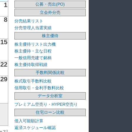
1
公募・売出(PO)
立会外分売
8
分売結果リスト
分売管理人当選実績
株主優待
15
株主優待リスト出力機
株主優待・主な日程
一般信用売建て銘柄
22
株主優待取得戦績
手数料関係比較
29
株式取引手数料比較
信用取引・金利手数料比較
データ分析室
プレミアム空売り・HYPER空売り
住宅ローン比較
借入可能額計算
返済スケジュール確認
ス]