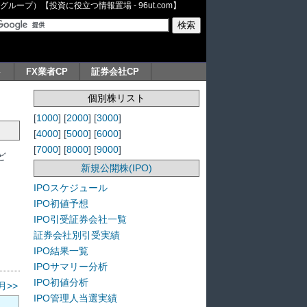
ープ）【投資に役立つ情報置場 - 96ut.com】
ト
FX業者CP
証券会社CP
個別株リスト
[
1000
] [
2000
] [
3000
]
[
4000
] [
5000
] [
6000
]
[
7000
] [
8000
] [
9000
]
ど
新規公開株(IPO)
IPOスケジュール
IPO初値予想
IPO引受証券会社一覧
証券会社別引受実績
IPO結果一覧
IPOサマリー分析
IPO初値分析
月>>
IPO管理人当選実績