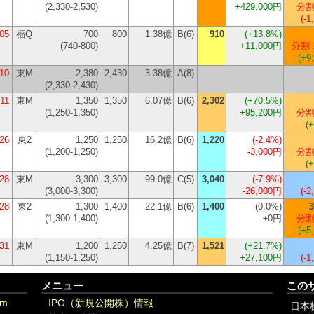
(2,330-2,530)
+429,000円
分割
(-1
/05
福Q
700
800
1.38億
B(6)
910
(
+13.8%
)
(740-800)
+11,000円
分割 
(+9
/10
東M
2,380
2,430
3.38億
A(8)
-
-
(2,330-2,430)
/11
東M
1,350
1,350
6.07億
B(6)
2,302
(
+70.5%
)
(1,250-1,350)
+95,200円
分割
(
/26
東2
1,250
1,250
16.2億
B(6)
1,220
(
-2.4%
)
(1,200-1,250)
-3,000円
分割
(
/28
東M
3,300
3,300
99.0億
C(5)
3,040
(
-7.9%
)
(3,000-3,300)
-26,000円
(-2
/28
東2
1,300
1,400
22.1億
B(6)
1,400
(
0.0%
)
3
(1,300-1,400)
±0円
分割
(+5
/31
東M
1,200
1,250
4.25億
B(7)
1,521
(
+21.7%
)
(1,150-1,250)
+27,100円
(-1
メニュー
この
om
IPO（新規公開株）情報
日本