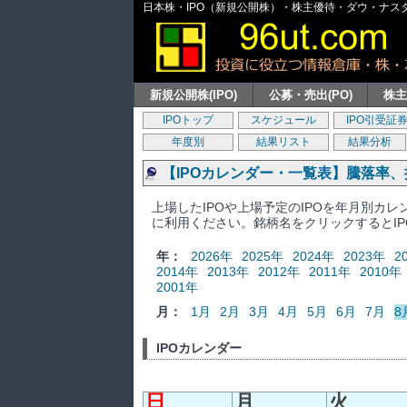
日本株・IPO（新規公開株）・株主優待・ダウ・ナスダッ
新規公開株(IPO)
公募・売出(PO)
株
IPOトップ
スケジュール
IPO引受証
年度別
結果リスト
結果分析
【IPOカレンダー・一覧表】騰落率
上場したIPOや上場予定のIPOを年月別カ
に利用ください。銘柄名をクリックするとI
年：
2026年
2025年
2024年
2023年
2
2014年
2013年
2012年
2011年
2010年
2001年
月：
1月
2月
3月
4月
5月
6月
7月
8
IPOカレンダー
日
月
火