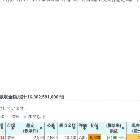
収金額月計:16,302,591,000円)
けしています。
■
0～-20%、
■
-20％以下
場
市場
想定
公募
吸収金額
評価
初値
(騰落率)
現在
(仮条件)
損益
(差
/04
東M
2,530
2,530
10.4億
A(9)
6,820
(
+169.6%
)
1