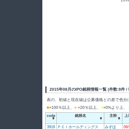
2015年08月のIPO銘柄情報一覧 (件数:8件 / 吸
表の、初値と現在値は公募価格との差で色分
■
+100％以上、
■
+20％以上、
■
+0%より上、
code
銘柄名
主幹
上
3918
ＰＣＩホールディングス
みずほ
08