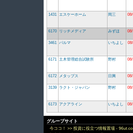
1431
エスケーホーム
岡三
08
6170
リッチメディア
みずほ
08
3461
パルマ
いちよし
08
6171
土木管理総合試験所
野村
08
6172
メタップス
日興
08
3139
ラクト・ジャパン
野村
08
6173
アクアライン
いちよし
08
グループサイト
今ココ！ >>
投資に役立つ情報置場 - 96ut.c