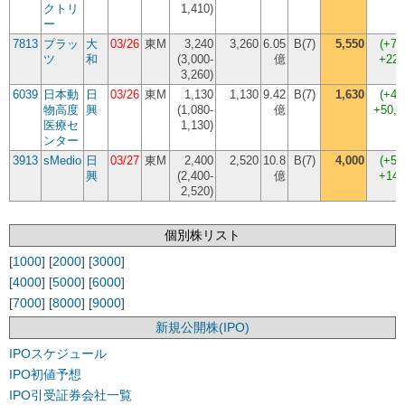
クトリ
1,410)
ー
7813
プラッ
大
03/26
東M
3,240
3,260
6.05
B(7)
5,550
(
+70
ツ
和
(3,000-
億
+229
3,260)
6039
日本動
日
03/26
東M
1,130
1,130
9.42
B(7)
1,630
(
+44
物高度
興
(1,080-
億
+50,
医療セ
1,130)
ンター
3913
sMedio
日
03/27
東M
2,400
2,520
10.8
B(7)
4,000
(
+58
興
(2,400-
億
+148
2,520)
個別株リスト
[
1000
] [
2000
] [
3000
]
[
4000
] [
5000
] [
6000
]
[
7000
] [
8000
] [
9000
]
新規公開株(IPO)
IPOスケジュール
IPO初値予想
IPO引受証券会社一覧