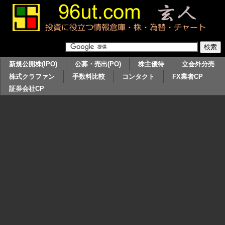
新規公開株(IPO)
公募・売出(PO)
株主優待
立会外分売
株式クラファン
手数料比較
コンタクト
FX業者CP
証券会社CP