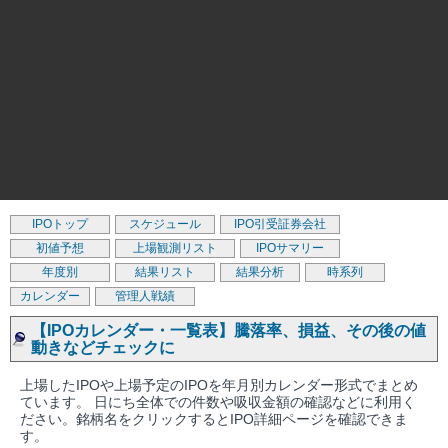
IPOトップ
スケジュール
IPO引受証券会社
初値予想
上場観測リスト
IPOサマリー
年度別
結果リスト
結果分析
時系列
カレンダー
管理人戦績
【IPOカレンダー・一覧表】騰落率、損益、その後の値
動きなどチェックに
上場したIPOや上場予定のIPOを年月別カレンダー形式でまとめ
ています。 日にち全体での件数や吸収金額の確認などに利用く
ださい。銘柄名をクリックするとIPO詳細ページを確認できま
す。