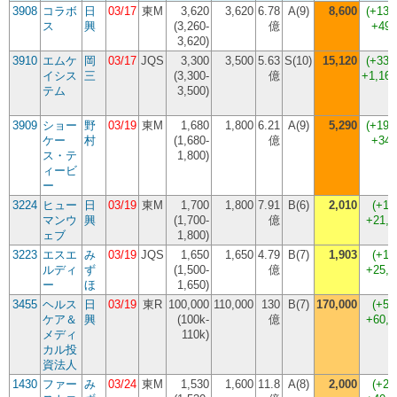
3908
コラボ
日
03/17
東M
3,620
3,620
6.78
A(9)
8,600
(
+137
ス
興
(3,260-
億
+498
3,620)
3910
エムケ
岡
03/17
JQS
3,300
3,500
5.63
S(10)
15,120
(
+332
イシス
三
(3,300-
億
+1,162
テム
3,500)
3909
ショー
野
03/19
東M
1,680
1,800
6.21
A(9)
5,290
(
+193
ケー
村
(1,680-
億
+349
ス・テ
1,800)
ィービ
ー
3224
ヒュー
日
03/19
東M
1,700
1,800
7.91
B(6)
2,010
(
+11
マンウ
興
(1,700-
億
+21,
ェブ
1,800)
3223
エスエ
み
03/19
JQS
1,650
1,650
4.79
B(7)
1,903
(
+15
ルディ
ず
(1,500-
億
+25,
ー
ほ
1,650)
3455
ヘルス
日
03/19
東R
100,000
110,000
130
B(7)
170,000
(
+54
ケア＆
興
(100k-
億
+60,
メディ
110k)
カル投
資法人
1430
ファー
み
03/24
東M
1,530
1,600
11.8
A(8)
2,000
(
+25