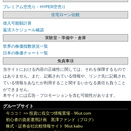
プレミアム空売り・HYPER空売り
住宅ローン比較
借入可能額計算
返済スケジュール確認
実験室・準備中・倉庫
世界の株価指数状況一覧
日本の株価チャート一覧
免責事項
当サイトにおける内容の正確性に関しては、それを保障するもので
はありません。また、記載されている情報や、リンク先に記載され
ている情報をあなたが利用すること関するいかなる責任も負うこと
ができません。
本サイトには広告・プロモーションを含む可能性があります。
グループサイト
今ココ！ >>
投資に役立つ情報置場 - 96ut.com
初心者の資産運用計画 黒澤ファンド（ブログ）
株式・証券会社比較情報サイト 96ut.kabu