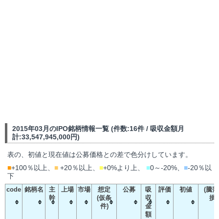
2015年03月のIPO銘柄情報一覧 (件数:16件 / 吸収金額月
計:33,547,945,000円)
表の、初値と現在値は公募価格との差で色分けしています。
■
+100％以上、
■
+20％以上、
■
+0%より上、
■
0～-20%、
■
-20％以
下
code
銘柄名
主
上場
市場
想定
公募
吸
評価
初値
(騰落
幹
(仮条
収
損
件)
金
額