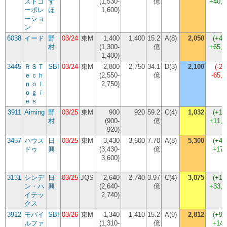
ストコ
ず
(1,530-
億
+40,
ーポレ
ほ
1,600)
ーショ
ン
6038
イード
野
03/24
東M
1,400
1,400
15.2
A(8)
2,050
(
+46
村
(1,300-
億
+65,
1,400)
3445
ＲＳＴ
SBI
03/24
東M
2,800
2,750
34.1
D(3)
2,100
(
-2
ｅｃｈ
(2,550-
億
-65,
ｎｏｌ
2,750)
ｏｇｉ
ｅｓ
3911
Aiming
野
03/25
東M
900
920
59.2
C(4)
1,032
(
+12
村
(900-
億
+11,
920)
3457
ハウス
日
03/25
東M
3,430
3,600
7.70
A(8)
5,300
(
+47
ドゥ
興
(3,430-
億
+170
3,600)
3131
シンデ
日
03/25
JQS
2,640
2,740
3.97
C(4)
3,075
(
+12
ン・ハ
興
(2,640-
億
+33,
イテッ
2,740)
クス
3912
モバイ
SBI
03/26
東M
1,340
1,410
15.2
A(9)
2,812
(
+99
ルファ
(1,310-
億
+140