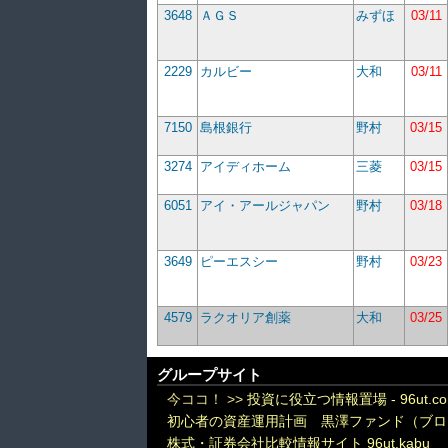
3648
ＡＧＳ
みずほ
03/11
2229
カルビー
大和
03/11
7150
島根銀行
野村
03/15
3274
アイディホーム
三菱
03/15
6051
アイ・アールジャパン
野村
03/18
3649
ピーエスシー
野村
03/23
4579
ラクオリア創薬
大和
03/25
グループサイト
今ココ！ >>
投資に役立つ情報置場 - 96ut.c
初心者の資産運用計画 黒澤ファンド（ブロ
株式・証券会社比較情報サイト 96ut.kabu