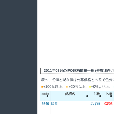
2011年03月のIPO銘柄情報一覧 (件数:8件 / 吸
表の、初値と現在値は公募価格との差で色分
■
+100％以上、
■
+20％以上、
■
+0%より上、
code
銘柄名
主幹
上場
3646
駅探
みずほ
03/03