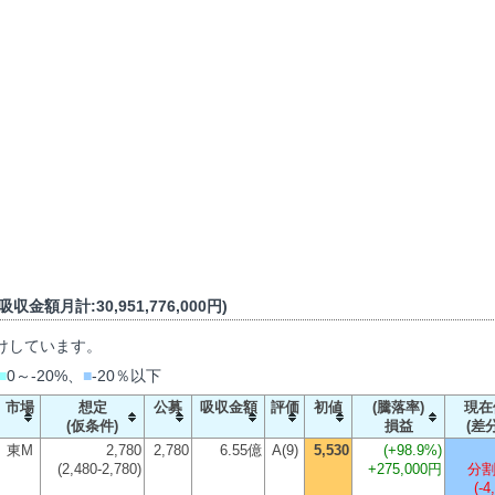
収金額月計:30,951,776,000円)
けしています。
■
0～-20%、
■
-20％以下
市場
想定
公募
吸収金額
評価
初値
(騰落率)
現在
(仮条件)
損益
(差分
東M
2,780
2,780
6.55億
A(9)
5,530
(
+98.9%
)
(2,480-2,780)
+275,000円
分割
(-4