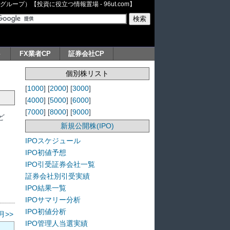
ープ）【投資に役立つ情報置場 - 96ut.com】
ト
FX業者CP
証券会社CP
個別株リスト
[
1000
] [
2000
] [
3000
]
[
4000
] [
5000
] [
6000
]
[
7000
] [
8000
] [
9000
]
ど
新規公開株(IPO)
IPOスケジュール
IPO初値予想
IPO引受証券会社一覧
証券会社別引受実績
IPO結果一覧
IPOサマリー分析
IPO初値分析
月>>
IPO管理人当選実績