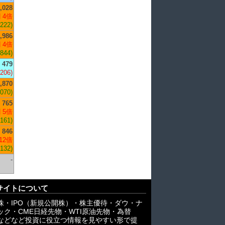
,028
 4倍
,222)
,986
 4倍
,844)
479
-206)
,870
,070)
765
 5倍
,161)
846
12倍
,132)
-
サイトについて
株・IPO（新規公開株）・株主優待・ダウ・ナ
ック・CME日経先物・WTI原油先物・為替
X)などなど投資に役立つ情報を見やすい形で提