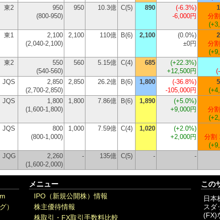
東2
950
950
10.3億
C(5)
890
(
-6.3%
)
1
(800-950)
-6,000円
分割
(+3
東1
2,100
2,100
110億
B(6)
2,100
(
0.0%
)
2
(2,040-2,100)
±0円
分割
(+9
東2
550
560
5.15億
C(4)
685
(
+22.3%
)
(540-560)
+12,500円
(
JQS
2,850
2,850
26.2億
B(6)
1,800
(
-36.8%
)
5
(2,700-2,850)
-105,000円
(+4
JQS
1,800
1,800
7.86億
B(6)
1,890
(
+5.0%
)
(1,600-1,800)
+9,000円
分割
(+2
JQS
800
1,000
7.59億
C(4)
1,020
(
+2.0%
)
(800-1,000)
+2,000円
分割 
(+9
JQG
2,260
-
135億
C(5)
-
-
(1,600-2,000)
メニュー
この
om
IPO（新規公開株）情報
日本
グ）
株主優待情報
スダ
(F
株取引・FX取引手数料比較