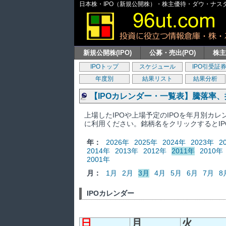
日本株・IPO（新規公開株）・株主優待・ダウ・ナスダッ
新規公開株(IPO)
公募・売出(PO)
株
IPOトップ
スケジュール
IPO引受証
年度別
結果リスト
結果分析
【IPOカレンダー・一覧表】騰落率
上場したIPOや上場予定のIPOを年月別カ
に利用ください。銘柄名をクリックするとI
年：
2026年
2025年
2024年
2023年
2
2014年
2013年
2012年
2011年
2010年
2001年
月：
1月
2月
3月
4月
5月
6月
7月
8
IPOカレンダー
日
月
火