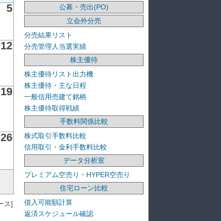
5
公募・売出(PO)
立会外分売
分売結果リスト
12
分売管理人当選実績
株主優待
株主優待リスト出力機
株主優待・主な日程
19
一般信用売建て銘柄
株主優待取得戦績
手数料関係比較
26
株式取引手数料比較
信用取引・金利手数料比較
データ分析室
プレミアム空売り・HYPER空売り
住宅ローン比較
借入可能額計算
ス]
返済スケジュール確認