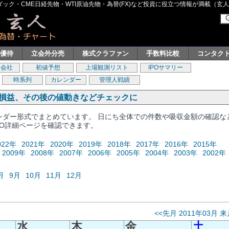
ク・CME日経先物・WTI原油先物・為替(FX)など投資に役立つ情報が満載（玄人グル
主優待
立会外分売
株式クラファン
手数料比較
コンタク
券会社
初値予想
上場観測リスト
IPOサマリー
時系列
カレンダー
管理人戦績
、損益、その後の値動きなどチェックに
レンダー形式でまとめています。 日にち全体での件数や吸収金額の確認な
PO詳細ページを確認できます。
022年
2021年
2020年
2019年
2018年
2017年
2016年
2015年
2009年
2008年
2007年
2006年
2005年
2004年
2003年
2002年
月
9月
10月
11月
12月
<<先月
2011年03月
来
水
木
金
土