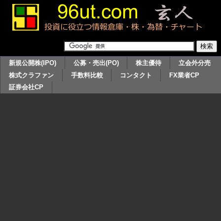
新規公開株(IPO)
公募・売出(PO)
株主優待
立会外分売
株式クラファン
手数料比較
コンタクト
FX業者CP
証券会社CP