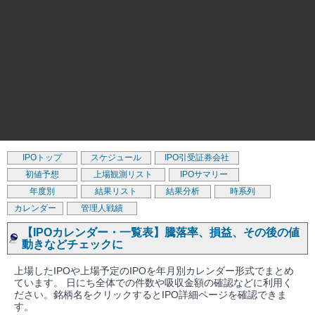
IPOトップ
スケジュール
IPO引受証券会社
初値予想
上場観測リスト
IPOサマリー
年度別
結果リスト
結果分析
時系列
カレンダー
管理人戦績
【IPOカレンダー・一覧表】騰落率、損益、その後の値
動きなどチェックに
上場したIPOや上場予定のIPOを年月別カレンダー形式でまとめ
ています。 日にち全体での件数や吸収金額の確認などに利用く
ださい。銘柄名をクリックするとIPO詳細ページを確認できま
す。