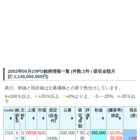
2002年08月のIPO銘柄情報一覧 (件数:2件 / 吸収金額月
計:1,140,000,000円)
表の、初値と現在値は公募価格との差で色分けしています。
■
+100％以上、
■
+20％以上、
■
+0%より上、
■
0～-20%、
■
-20％以
下
code
銘
主
上場
市場
想定
公募
吸
評
初値
(騰落率)
現在
柄
幹
(仮条
収
価
損益
(差分
名
件)
金
額
2316
モ
日
08/08
NJG
-
500,000
7.50
-()
450,000
(
-10.0%
)
ス
興
(440k-
億
-50,000
(-449,