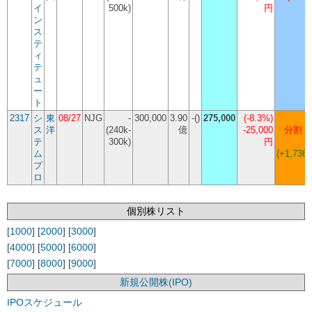
イ
500k)
円
ン
ス
テ
ィ
テ
ュ
ー
ト
2317
シ
東
08/27
NJG
-
300,000
3.90
-()
275,000
(
-8.3%
)
ス
洋
(240k-
億
-25,000
分割 4,
テ
300k)
円
ム
(+1,736,
プ
ロ
個別株リスト
[
1000
] [
2000
] [
3000
]
[
4000
] [
5000
] [
6000
]
[
7000
] [
8000
] [
9000
]
新規公開株(IPO)
IPOスケジュール