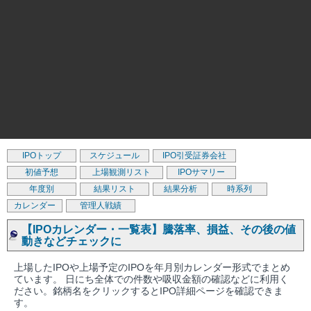
IPOトップ
スケジュール
IPO引受証券会社
初値予想
上場観測リスト
IPOサマリー
年度別
結果リスト
結果分析
時系列
カレンダー
管理人戦績
【IPOカレンダー・一覧表】騰落率、損益、その後の値
動きなどチェックに
上場したIPOや上場予定のIPOを年月別カレンダー形式でまとめ
ています。 日にち全体での件数や吸収金額の確認などに利用く
ださい。銘柄名をクリックするとIPO詳細ページを確認できま
す。