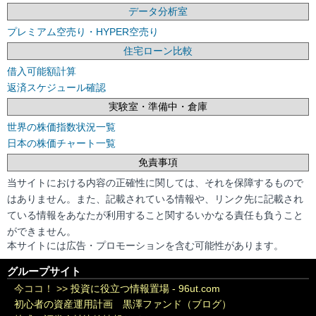
データ分析室
プレミアム空売り・HYPER空売り
住宅ローン比較
借入可能額計算
返済スケジュール確認
実験室・準備中・倉庫
世界の株価指数状況一覧
日本の株価チャート一覧
免責事項
当サイトにおける内容の正確性に関しては、それを保障するもので
はありません。また、記載されている情報や、リンク先に記載され
ている情報をあなたが利用すること関するいかなる責任も負うこと
ができません。
本サイトには広告・プロモーションを含む可能性があります。
グループサイト
今ココ！ >>
投資に役立つ情報置場 - 96ut.com
初心者の資産運用計画 黒澤ファンド（ブログ）