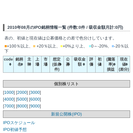
2010年08月のIPO銘柄情報一覧 (件数:0件 / 吸収金額月計:0円)
表の、初値と現在値は公募価格との差で色分けしています。
■
+100％以上、
■
+20％以上、
■
+0%より上、
■
0～-20%、
■
-20％以
下
code
銘柄
主
上
市
想定
公
吸収金
評
初
(騰落
現在
名
幹
場
場
(仮条
募
額
価
値
率)
値
件)
損益
(差分)
個別株リスト
[
1000
] [
2000
] [
3000
]
[
4000
] [
5000
] [
6000
]
[
7000
] [
8000
] [
9000
]
新規公開株(IPO)
IPOスケジュール
IPO初値予想