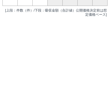
[上段：件数（件）/下段：吸収金額（合計値）公開価格決定前は想
定価格ベース]