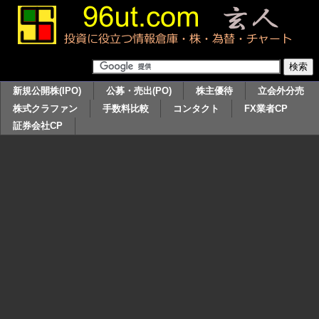
新規公開株(IPO)
公募・売出(PO)
株主優待
立会外分売
株式クラファン
手数料比較
コンタクト
FX業者CP
証券会社CP