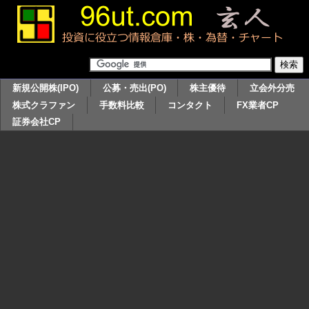
新規公開株(IPO)
公募・売出(PO)
株主優待
立会外分売
株式クラファン
手数料比較
コンタクト
FX業者CP
証券会社CP