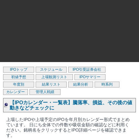
IPOトップ
スケジュール
IPO引受証券会社
初値予想
上場観測リスト
IPOサマリー
年度別
結果リスト
結果分析
時系列
カレンダー
管理人戦績
【IPOカレンダー・一覧表】騰落率、損益、その後の値
動きなどチェックに
上場したIPOや上場予定のIPOを年月別カレンダー形式でまとめ
ています。 日にち全体での件数や吸収金額の確認などに利用く
ださい。銘柄名をクリックするとIPO詳細ページを確認できま
す。