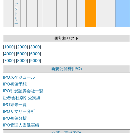
ァ
ク
ト
リ
ー
個別株リスト
[
1000
] [
2000
] [
3000
]
[
4000
] [
5000
] [
6000
]
[
7000
] [
8000
] [
9000
]
新規公開株(IPO)
IPOスケジュール
IPO初値予想
IPO引受証券会社一覧
証券会社別引受実績
IPO結果一覧
IPOサマリー分析
IPO初値分析
IPO管理人当選実績
公募・売出(PO)