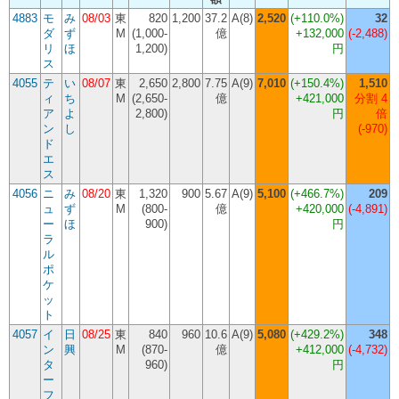
4883
モ
み
08/03
東
820
1,200
37.2
A(8)
2,520
(
+110.0%
)
32
ダ
ず
M
(1,000-
億
+132,000
(-2,488)
リ
ほ
1,200)
円
ス
4055
テ
い
08/07
東
2,650
2,800
7.75
A(9)
7,010
(
+150.4%
)
1,510
ィ
ち
M
(2,650-
億
+421,000
分割 4
ア
よ
2,800)
円
倍
ン
し
(-970)
ド
エ
ス
4056
ニ
み
08/20
東
1,320
900
5.67
A(9)
5,100
(
+466.7%
)
209
ュ
ず
M
(800-
億
+420,000
(-4,891)
ー
ほ
900)
円
ラ
ル
ポ
ケ
ッ
ト
4057
イ
日
08/25
東
840
960
10.6
A(9)
5,080
(
+429.2%
)
348
ン
興
M
(870-
億
+412,000
(-4,732)
タ
960)
円
ー
フ