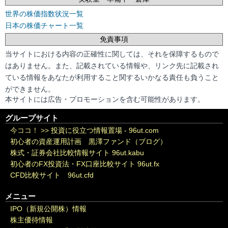
世界の株価指数状況一覧
日本の株価チャート一覧
免責事項
当サイトにおける内容の正確性に関しては、それを保障するもので
はありません。また、記載されている情報や、リンク先に記載され
ている情報をあなたが利用すること関するいかなる責任も負うこと
ができません。
本サイトには広告・プロモーションを含む可能性があります。
グループサイト
今ココ！ >>
投資に役立つ情報置場 - 96ut.com
初心者の資産運用計画 黒澤ファンド（ブログ）
株式・証券会社比較情報サイト 96ut.kabu
初心者のFX投資法・FX口座比較サイト 96ut.fx
CFD比較サイト 96ut.cfd
メニュー
IPO（新規公開株）情報
株主優待情報