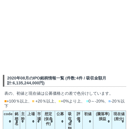
2020年08月のIPO銘柄情報一覧 (件数:4件 / 吸収金額月
計:6,135,244,000円)
表の、初値と現在値は公募価格との差で色分けしています。
■
+100％以上、
■
+20％以上、
■
+0%より上、
■
0～-20%、
■
-20％以
下
code
銘
主
上場
市
想定
公募
吸
評
初値
(騰落率)
現在値
柄
幹
場
(仮条
収
価
損益
(差分)
名
件)
金
額