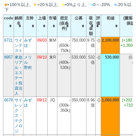
■
+100％以上、
■
+20％以上、
■
+0%より上、
■
0～-20%、
■
-20％以
下
code
銘柄
主幹
上場
市場
想定
公募
吸
評
初値
(騰落率
名
(仮条
収
価
損益
件)
金
額
6721
ウイ
みず
09/03
東M
-
750,000
9.75
-()
2,100,000
(
+180.
ンテ
ほ
(650k-
億
+1,350,
スト
750k)
8957
東急
メリ
09/10
東R
-
530,000
532
-()
530,000
(
0.
リア
ル
(480k-
億
±
ル・
野村
530k)
エス
テー
ト投
資法
人
6679
サイ
みず
09/12
JQ
-
350,000
8.96
-()
1,060,000
(
+202.
レッ
ほ
(300k-
億
+710,
ク
350k)
ス・
テク
ノロ
ジ