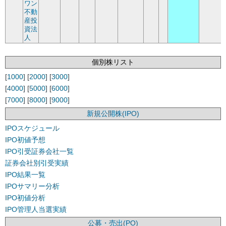
ワン
不動
産投
資法
人
個別株リスト
[
1000
] [
2000
] [
3000
]
[
4000
] [
5000
] [
6000
]
[
7000
] [
8000
] [
9000
]
新規公開株(IPO)
IPOスケジュール
IPO初値予想
IPO引受証券会社一覧
証券会社別引受実績
IPO結果一覧
IPOサマリー分析
IPO初値分析
IPO管理人当選実績
公募・売出(PO)