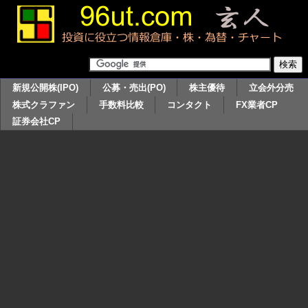
新規公開株(IPO)
公募・売出(PO)
株主優待
立会外分売
株式クラファン
手数料比較
コンタクト
FX業者CP
証券会社CP