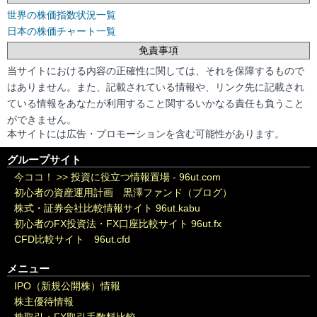
世界の株価指数状況一覧
日本の株価チャート一覧
免責事項
当サイトにおける内容の正確性に関しては、それを保障するもので
はありません。また、記載されている情報や、リンク先に記載され
ている情報をあなたが利用すること関するいかなる責任も負うこと
ができません。
本サイトには広告・プロモーションを含む可能性があります。
グループサイト
今ココ！ >>
投資に役立つ情報置場 - 96ut.com
初心者の資産運用計画 黒澤ファンド（ブログ）
株式・証券会社比較情報サイト 96ut.kabu
初心者のFX投資法・FX口座比較サイト 96ut.fx
CFD比較サイト 96ut.cfd
メニュー
IPO（新規公開株）情報
株主優待情報