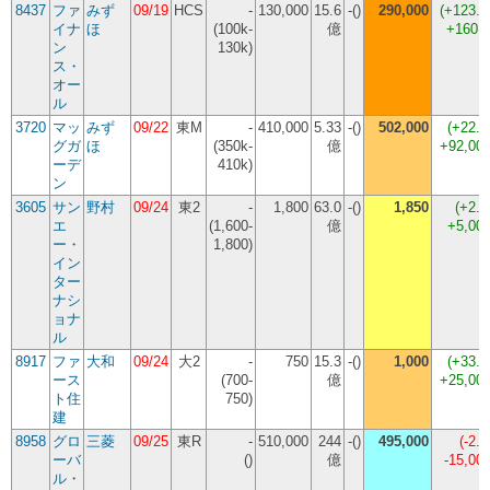
8437
ファ
みず
09/19
HCS
-
130,000
15.6
-()
290,000
(
+123.
イナ
ほ
(100k-
億
+160,
ン
130k)
ス・
オー
ル
3720
マッ
みず
09/22
東M
-
410,000
5.33
-()
502,000
(
+22.
グガ
ほ
(350k-
億
+92,00
ーデ
410k)
ン
3605
サン
野村
09/24
東2
-
1,800
63.0
-()
1,850
(
+2.
エ
(1,600-
億
+5,00
ー・
1,800)
イン
ター
ナシ
ョナ
ル
8917
ファ
大和
09/24
大2
-
750
15.3
-()
1,000
(
+33.
ース
(700-
億
+25,00
ト住
750)
建
8958
グロ
三菱
09/25
東R
-
510,000
244
-()
495,000
(
-2.
ーバ
()
億
-15,00
ル・