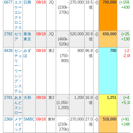
6677
エス
日興
09/18
JQ
-
270,000
19.5
-()
700,000
(
+159.
ケー
(230k-
億
+430,
エレ
270k)
クト
ロニ
クス
2782
セリ
東海
09/18
JQ
-
520,000
20.8
-()
650,000
(
+25.
ア
東京
(460k-
億
+130,
520k)
8439
セン
みず
09/18
東2
-
800
96.8
-()
780
(
-2.
チュ
ほ
(750-
億
-2,00
リ
800)
ー・
リー
シン
グ・
シス
テム
2781
あき
大和
09/18
東2
-
1,200
16.8
-()
1,251
(
+4.
んど
(1,050-
億
+5,10
スシ
1,200)
ロー
2369
メデ
SMBC
09/18
東M
-
270,000
27.0
-()
518,000
(
+91.
ィビ
(210k-
億
+248,
ック
270k)