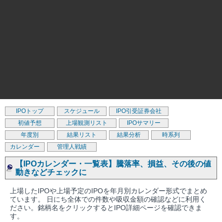
IPOトップ
スケジュール
IPO引受証券会社
初値予想
上場観測リスト
IPOサマリー
年度別
結果リスト
結果分析
時系列
カレンダー
管理人戦績
【IPOカレンダー・一覧表】騰落率、損益、その後の値
動きなどチェックに
上場したIPOや上場予定のIPOを年月別カレンダー形式でまとめ
ています。 日にち全体での件数や吸収金額の確認などに利用く
ださい。銘柄名をクリックするとIPO詳細ページを確認できま
す。