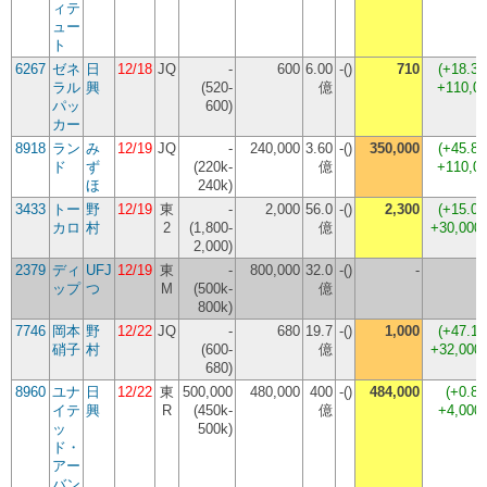
ィテ
ュー
ト
6267
ゼネ
日
12/18
JQ
-
600
6.00
-()
710
(
+18.3
ラル
興
(520-
億
+110,0
パッ
600)
カー
8918
ラン
み
12/19
JQ
-
240,000
3.60
-()
350,000
(
+45.8
ド
ず
(220k-
億
+110,0
ほ
240k)
3433
トー
野
12/19
東
-
2,000
56.0
-()
2,300
(
+15.0
カロ
村
2
(1,800-
億
+30,00
2,000)
2379
ディ
UFJ
12/19
東
-
800,000
32.0
-()
-
ップ
つ
M
(500k-
億
800k)
7746
岡本
野
12/22
JQ
-
680
19.7
-()
1,000
(
+47.1
硝子
村
(600-
億
+32,00
680)
8960
ユナ
日
12/22
東
500,000
480,000
400
-()
484,000
(
+0.8
イテ
興
R
(450k-
億
+4,00
ッ
500k)
ド・
アー
バン