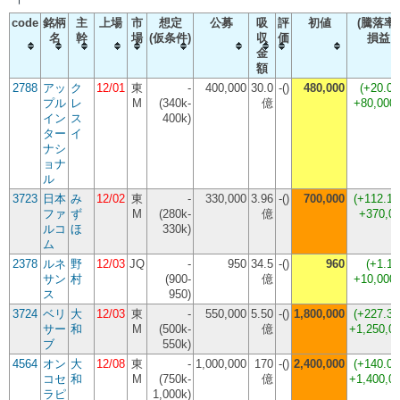
code
銘柄
主
上場
市
想定
公募
吸
評
初値
(騰落率)
名
幹
場
(仮条件)
収
価
損益
金
額
2788
アッ
ク
12/01
東
-
400,000
30.0
-()
480,000
(
+20.0
プル
レ
M
(340k-
億
+80,00
イン
ス
400k)
ター
イ
ナシ
ョナ
ル
3723
日本
み
12/02
東
-
330,000
3.96
-()
700,000
(
+112.1
ファ
ず
M
(280k-
億
+370,0
ルコ
ほ
330k)
ム
2378
ルネ
野
12/03
JQ
-
950
34.5
-()
960
(
+1.1
サン
村
(900-
億
+10,00
ス
950)
3724
ベリ
大
12/03
東
-
550,000
5.50
-()
1,800,000
(
+227.3
サー
和
M
(500k-
億
+1,250,0
ブ
550k)
4564
オン
大
12/08
東
-
1,000,000
170
-()
2,400,000
(
+140.0
コセ
和
M
(750k-
億
+1,400,0
ラピ
1,000k)