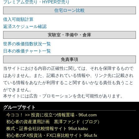
プレミアム空売り・HYPER空売り
住宅ローン比較
借入可能額計算
返済スケジュール確認
実験室・準備中・倉庫
世界の株価指数状況一覧
日本の株価チャート一覧
免責事項
当サイトにおける内容の正確性に関しては、それを保障するもので
はありません。また、記載されている情報や、リンク先に記載され
ている情報をあなたが利用すること関するいかなる責任も負うこと
ができません。
本サイトには広告・プロモーションを含む可能性があります。
グループサイト
今ココ！ >>
投資に役立つ情報置場 - 96ut.com
初心者の資産運用計画 黒澤ファンド（ブログ）
株式・証券会社比較情報サイト 96ut.kabu
初心者のFX投資法・FX口座比較サイト 96ut.fx