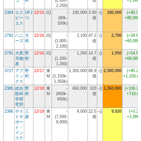
コ
村
(2,000-
億
+1,00
2,250)
2384
エス
UFJ
12/15
JQ
-
100,000
3.00
-()
180,000
(
+80.0
ビー
つ
(80k-
億
+80,00
エス
100k)
2792
ハニ
大
12/16
JQ
-
2,100
47.2
-()
2,700
(
+28.6
ーズ
和
(1,900-
億
+60,00
2,100)
2791
大黒
野
12/16
JQ
-
1,260
14.7
-()
1,950
(
+54.8
天物
村
(1,200-
億
+69,00
産
1,260)
3727
アプ
野
12/17
東
-
1,350,000
86.9
-()
2,500,000
(
+85.2
リッ
村
M
(1,150k-
億
+1,150,0
クス
1,350k)
2385
総合
野
12/18
東
-
650,000
103
-()
1,360,000
(
+109.2
医科
村
M
(450k-
億
+710,0
学研
650k)
究所
2386
サイ
三
12/18
東
-
9,000
22.5
-()
9,020
(
+0.2
トサ
菱
M
(7,500-
億
+2,00
ポー
9,000)
ト・
イン
ステ