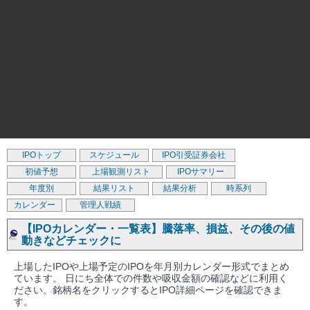
IPOトップ
スケジュール
IPO引受証券会社
初値予想
上場観測リスト
IPOサマリー
年度別
結果リスト
結果分析
時系列
カレンダー
管理人戦績
【IPOカレンダー・一覧表】騰落率、損益、その後の値
動きなどチェックに
上場したIPOや上場予定のIPOを年月別カレンダー形式でまとめ
ています。 日にち全体での件数や吸収金額の確認などに利用く
ださい。銘柄名をクリックするとIPO詳細ページを確認できま
す。