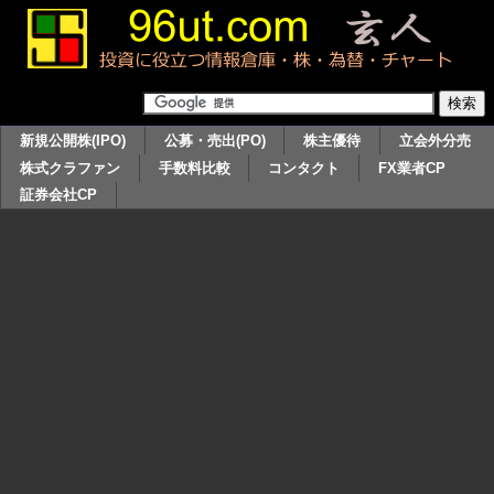
新規公開株(IPO)
公募・売出(PO)
株主優待
立会外分売
株式クラファン
手数料比較
コンタクト
FX業者CP
証券会社CP