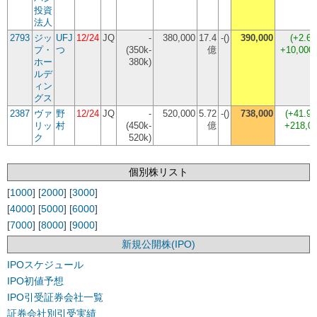
投資
法人
2793
ジッ
UFJ
12/24
JQ
-
380,000
17.4
-()
390,000
(
+2.6
プ・
つ
(350k-
億
+10,00
ホー
380k)
ルデ
ィン
グス
2387
ヴァ
野
12/24
JQ
-
520,000
5.72
-()
738,000
(
+41.9
リッ
村
(450k-
億
+218,0
ク
520k)
個別株リスト
[
1000
] [
2000
] [
3000
]
[
4000
] [
5000
] [
6000
]
[
7000
] [
8000
] [
9000
]
新規公開株(IPO)
IPOスケジュール
IPO初値予想
IPO引受証券会社一覧
証券会社別引受実績