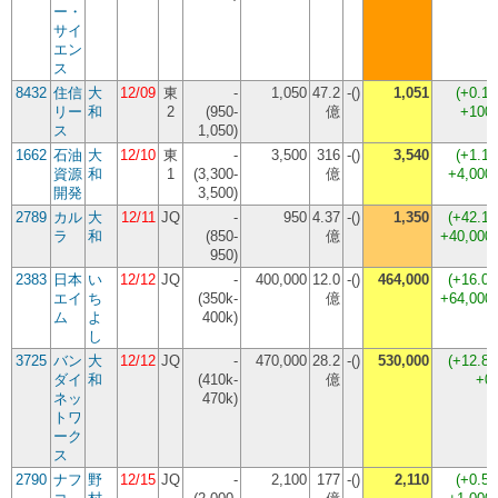
ー・
サイ
エン
ス
8432
住信
大
12/09
東
-
1,050
47.2
-()
1,051
(
+0.1
リー
和
2
(950-
億
+100
ス
1,050)
1662
石油
大
12/10
東
-
3,500
316
-()
3,540
(
+1.1
資源
和
1
(3,300-
億
+4,00
開発
3,500)
2789
カル
大
12/11
JQ
-
950
4.37
-()
1,350
(
+42.1
ラ
和
(850-
億
+40,00
950)
2383
日本
い
12/12
JQ
-
400,000
12.0
-()
464,000
(
+16.0
エイ
ち
(350k-
億
+64,00
ム
よ
400k)
し
3725
バン
大
12/12
JQ
-
470,000
28.2
-()
530,000
(
+12.8
ダイ
和
(410k-
億
+0
ネッ
470k)
トワ
ーク
ス
2790
ナフ
野
12/15
JQ
-
2,100
177
-()
2,110
(
+0.5