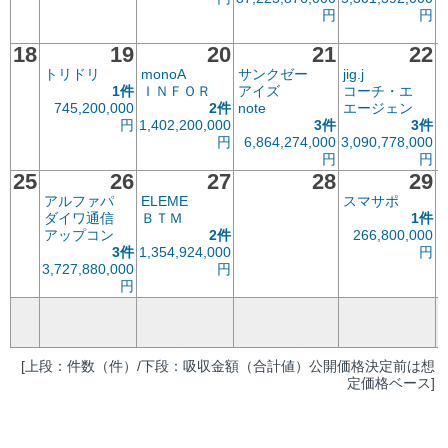
円
円
7
18
19
20
21
22
トリドリ
monoA
サンクゼー
jig.j
1件
ＩＮＦＯＲ
アイズ
コーチ・エ
745,200,000
2件
note
エージェン
円
1,402,200,000
3件
3件
7
円
6,864,274,000
3,090,778,000
円
円
25
26
27
28
29
アルファパ
ELEME
スマサポ
ダイワ通信
ＢＴＭ
1件
アップコン
2件
266,800,000
3件
1,354,924,000
円
3,727,880,000
円
円
[上段：件数（件）/下段：吸収金額（合計値）公開価格決定前は想
定価格ベース]