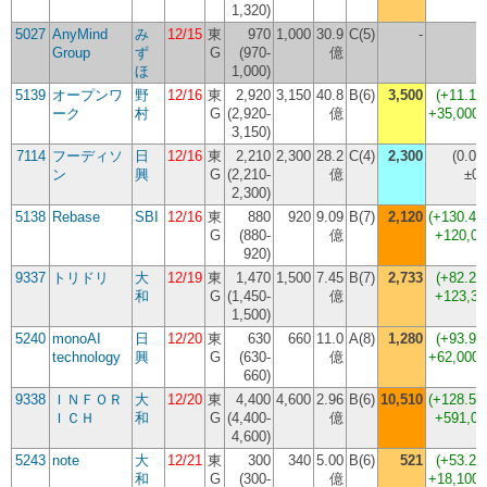
1,320)
5027
AnyMind
み
12/15
東
970
1,000
30.9
C(5)
-
Group
ず
G
(970-
億
ほ
1,000)
5139
オープンワ
野
12/16
東
2,920
3,150
40.8
B(6)
3,500
(
+11.1
ーク
村
G
(2,920-
億
+35,000
3,150)
7114
フーディソ
日
12/16
東
2,210
2,300
28.2
C(4)
2,300
(
0.0
ン
興
G
(2,210-
億
±0
2,300)
5138
Rebase
SBI
12/16
東
880
920
9.09
B(7)
2,120
(
+130.4
G
(880-
億
+120,00
920)
9337
トリドリ
大
12/19
東
1,470
1,500
7.45
B(7)
2,733
(
+82.2
和
G
(1,450-
億
+123,30
1,500)
5240
monoAI
日
12/20
東
630
660
11.0
A(8)
1,280
(
+93.9
technology
興
G
(630-
億
+62,000
660)
9338
ＩＮＦＯＲ
大
12/20
東
4,400
4,600
2.96
B(6)
10,510
(
+128.5
ＩＣＨ
和
G
(4,400-
億
+591,00
4,600)
5243
note
大
12/21
東
300
340
5.00
B(6)
521
(
+53.2
和
G
(300-
億
+18,100