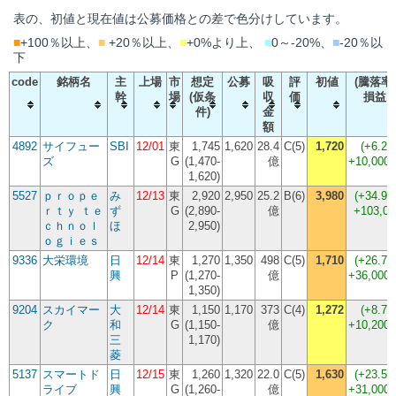
表の、初値と現在値は公募価格との差で色分けしています。
■
+100％以上、
■
+20％以上、
■
+0%より上、
■
0～-20%、
■
-20％以
下
code
銘柄名
主
上場
市
想定
公募
吸
評
初値
(騰落率)
幹
場
(仮条
収
価
損益
件)
金
額
4892
サイフュー
SBI
12/01
東
1,745
1,620
28.4
C(5)
1,720
(
+6.2
ズ
G
(1,470-
億
+10,000
1,620)
5527
ｐｒｏｐｅ
み
12/13
東
2,920
2,950
25.2
B(6)
3,980
(
+34.9
ｒｔｙ ｔｅ
ず
G
(2,890-
億
+103,00
ｃｈｎｏｌ
ほ
2,950)
ｏｇｉｅｓ
9336
大栄環境
日
12/14
東
1,270
1,350
498
C(5)
1,710
(
+26.7
興
P
(1,270-
億
+36,000
1,350)
9204
スカイマー
大
12/14
東
1,150
1,170
373
C(4)
1,272
(
+8.7
ク
和
G
(1,150-
億
+10,200
三
1,170)
菱
5137
スマートド
日
12/15
東
1,260
1,320
22.0
C(5)
1,630
(
+23.5
ライブ
興
G
(1,260-
億
+31,000