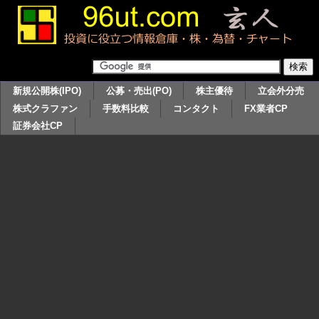
新規公開株(IPO)
公募・売出(PO)
株主優待
立会外分売
株式クラファン
手数料比較
コンタクト
FX業者CP
証券会社CP