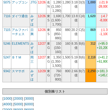
5075
アップコン
JTG
12/26
名
1,280
1,280
3.18
D(3)
1,000
(
-21.9
N
(1,160-
億
-28,000
1,280)
7116
ダイワ通信
み
12/26
東
1,690
1,700
13.8
C(4)
1,620
(
-4.7
ず
S
(1,600-
億
-8,000
ほ
1,700)
7115
アルファパ
日
12/26
東
850
880
20.2
C(5)
869
(
-1.3
ーチェス
興
S
(850-
億
-1,100
880)
5246
ELEMENTS
み
12/27
東
150
160
8.35
B(6)
312
(
+95.0
ず
G
(150-
億
+15,200
ほ
160)
5247
ＢＴＭ
岡
12/27
東
1,350
1,500
5.19
B(6)
2,118
(
+41.2
三
G
(1,350-
億
+61,800
1,500)
9342
スマサポ
み
12/29
東
760
800
2.66
B(7)
2,250
(
+181.3
ず
G
(720-
億
+145,00
ほ
800)
個別株リスト
[
1000
] [
2000
] [
3000
]
[
4000
] [
5000
] [
6000
]
[
7000
] [
8000
] [
9000
]