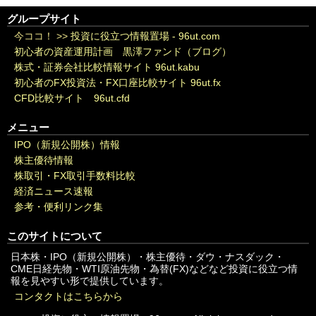
グループサイト
今ココ！ >>
投資に役立つ情報置場 - 96ut.com
初心者の資産運用計画 黒澤ファンド（ブログ）
株式・証券会社比較情報サイト 96ut.kabu
初心者のFX投資法・FX口座比較サイト 96ut.fx
CFD比較サイト 96ut.cfd
メニュー
IPO（新規公開株）情報
株主優待情報
株取引・FX取引手数料比較
経済ニュース速報
参考・便利リンク集
このサイトについて
日本株・IPO（新規公開株）・株主優待・ダウ・ナスダック・
CME日経先物・WTI原油先物・為替(FX)などなど投資に役立つ情
報を見やすい形で提供しています。
コンタクトはこちらから