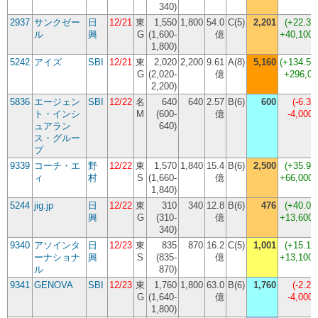
340)
2937
サンクゼー
日
12/21
東
1,550
1,800
54.0
C(5)
2,201
(
+22.3
ル
興
G
(1,600-
億
+40,100
1,800)
5242
アイズ
SBI
12/21
東
2,020
2,200
9.61
A(8)
5,160
(
+134.5
G
(2,020-
億
+296,00
2,200)
5836
エージェン
SBI
12/22
名
640
640
2.57
B(6)
600
(
-6.3
ト・インシ
M
(600-
億
-4,000
ュアラン
640)
ス・グルー
プ
9339
コーチ・エ
野
12/22
東
1,570
1,840
15.4
B(6)
2,500
(
+35.9
ィ
村
S
(1,660-
億
+66,000
1,840)
5244
jig.jp
日
12/22
東
310
340
12.8
B(6)
476
(
+40.0
興
G
(310-
億
+13,600
340)
9340
アソインタ
日
12/23
東
835
870
16.2
C(5)
1,001
(
+15.1
ーナショナ
興
S
(835-
億
+13,100
ル
870)
9341
GENOVA
SBI
12/23
東
1,760
1,800
63.0
B(6)
1,760
(
-2.2
G
(1,640-
億
-4,000
1,800)