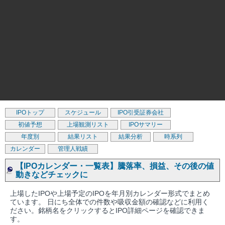
IPOトップ
スケジュール
IPO引受証券会社
初値予想
上場観測リスト
IPOサマリー
年度別
結果リスト
結果分析
時系列
カレンダー
管理人戦績
【IPOカレンダー・一覧表】騰落率、損益、その後の値
動きなどチェックに
上場したIPOや上場予定のIPOを年月別カレンダー形式でまとめ
ています。 日にち全体での件数や吸収金額の確認などに利用く
ださい。銘柄名をクリックするとIPO詳細ページを確認できま
す。