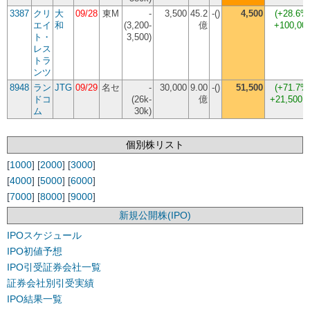
3387
クリ
大
09/28
東M
-
3,500
45.2
-()
4,500
(
+28.6%
エイ
和
(3,200-
億
+100,00
ト・
3,500)
レス
トラ
ンツ
8948
ラン
JTG
09/29
名セ
-
30,000
9.00
-()
51,500
(
+71.7%
ドコ
(26k-
億
+21,500
ム
30k)
個別株リスト
[
1000
] [
2000
] [
3000
]
[
4000
] [
5000
] [
6000
]
[
7000
] [
8000
] [
9000
]
新規公開株(IPO)
IPOスケジュール
IPO初値予想
IPO引受証券会社一覧
証券会社別引受実績
IPO結果一覧