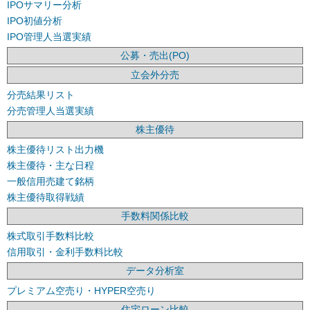
IPOサマリー分析
IPO初値分析
IPO管理人当選実績
公募・売出(PO)
立会外分売
分売結果リスト
分売管理人当選実績
株主優待
株主優待リスト出力機
株主優待・主な日程
一般信用売建て銘柄
株主優待取得戦績
手数料関係比較
株式取引手数料比較
信用取引・金利手数料比較
データ分析室
プレミアム空売り・HYPER空売り
住宅ローン比較