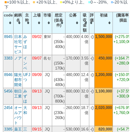
■
+100％以上、
■
+20％以上、
■
+0%より上、
■
0～-20%、
■
-20％以
下
code
銘柄
主
上場
市場
想定
公募
吸
評
初値
(騰落率)
名
幹
(仮条
収
価
損益
件)
金
額
8945
日本
み
09/02
東M
-
400,000
4.00
-()
1,500,000
(
+275.0%
社宅
ず
(350k-
億
+1,100,00
サー
ほ
400k)
ビス
3383
ノア
イ
09/07
名セ
-
170,000
3.55
-()
450,000
(
+164.7%
ン
(150k-
億
+280,00
ベ
170k)
8946
陽光
UFJ
09/09
JQ
-
480,000
12.4
-()
1,200,000
(
+150.0%
都市
つ
(430k-
億
+720,00
開発
480k)
5456
朝日
み
09/13
JQ
-
800,000
32.0
-()
1,100,000
(
+37.5%
工業
ず
(700k-
億
+300,00
ほ
800k)
2454
オー
大
09/13
JQ
-
260,000
18.7
-()
2,020,000
(
+676.9%
ルア
和
(230k-
億
+1,760,00
バウ
260k)
ト
3385
薬王
三
09/15
JQ
-
530,000
16.6
-()
820,000
(
+54.7%