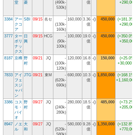
堂
菱
(490k-
億
+290,00
530k)
3384
アー
SBI
09/15
名セ
-
160,000
3.36
-()
450,000
(
+181.3%
クコ
(130k-
億
+290,00
ア
160k)
3777
ター
日
09/15
HCG
-
100,000
19.0
-()
450,000
(
+350.0%
ボリ
興
(90k-
億
+350,00
ナッ
100k)
クス
8187
京樽
野
09/21
JQ
-
120,000
16.8
-()
150,000
(
+25.0%
村
(100k-
億
+30,000
120k)
7833
アイ
JTG
09/21
東M
-
690,000
10.3
-()
1,850,000
(
+168.1%
フェ
(620k-
億
+1,160,00
スジ
690k)
ャパ
ン
3386
コス
野
09/27
JQ
-
280,000
18.5
-()
485,000
(
+73.2%
モ・
村
(240k-
億
+205,00
バイ
280k)
オ
8947
ノエ
大
09/27
JQ
-
580,000
9.28
-()
1,350,000
(
+132.8%
ル
和
(520k-
億
+770,00
580k)