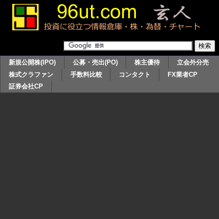
新規公開株(IPO)
公募・売出(PO)
株主優待
立会外分売
株式クラファン
手数料比較
コンタクト
FX業者CP
証券会社CP