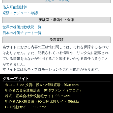
借入可能額計算
返済スケジュール確認
実験室・準備中・倉庫
世界の株価指数状況一覧
日本の株価チャート一覧
免責事項
当サイトにおける内容の正確性に関しては、それを保障するもので
はありません。また、記載されている情報や、リンク先に記載され
ている情報をあなたが利用すること関するいかなる責任も負うこと
ができません。
本サイトには広告・プロモーションを含む可能性があります。
グループサイト
今ココ！ >>
投資に役立つ情報置場 - 96ut.com
初心者の資産運用計画 黒澤ファンド（ブログ）
株式・証券会社比較情報サイト 96ut.kabu
初心者のFX投資法・FX口座比較サイト 96ut.fx
CFD比較サイト 96ut.cfd