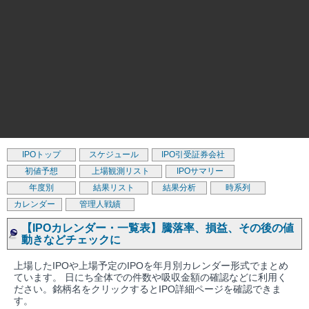
IPOトップ
スケジュール
IPO引受証券会社
初値予想
上場観測リスト
IPOサマリー
年度別
結果リスト
結果分析
時系列
カレンダー
管理人戦績
【IPOカレンダー・一覧表】騰落率、損益、その後の値
動きなどチェックに
上場したIPOや上場予定のIPOを年月別カレンダー形式でまとめ
ています。 日にち全体での件数や吸収金額の確認などに利用く
ださい。銘柄名をクリックするとIPO詳細ページを確認できま
す。