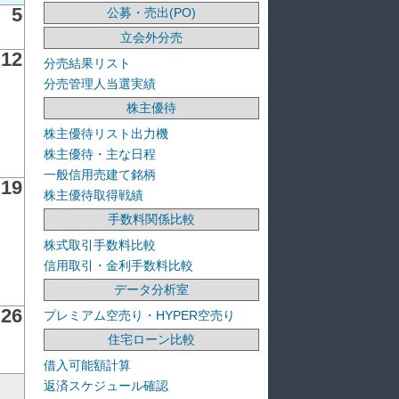
5
公募・売出(PO)
立会外分売
12
分売結果リスト
分売管理人当選実績
株主優待
株主優待リスト出力機
株主優待・主な日程
一般信用売建て銘柄
19
株主優待取得戦績
手数料関係比較
株式取引手数料比較
信用取引・金利手数料比較
データ分析室
26
プレミアム空売り・HYPER空売り
住宅ローン比較
借入可能額計算
返済スケジュール確認