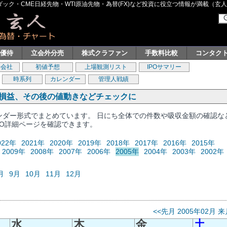
ク・CME日経先物・WTI原油先物・為替(FX)など投資に役立つ情報が満載（玄人グル
主優待
立会外分売
株式クラファン
手数料比較
コンタク
券会社
初値予想
上場観測リスト
IPOサマリー
時系列
カレンダー
管理人戦績
、損益、その後の値動きなどチェックに
レンダー形式でまとめています。 日にち全体での件数や吸収金額の確認な
PO詳細ページを確認できます。
022年
2021年
2020年
2019年
2018年
2017年
2016年
2015年
2009年
2008年
2007年
2006年
2005年
2004年
2003年
2002年
月
9月
10月
11月
12月
<<先月
2005年02月
来
水
木
金
土