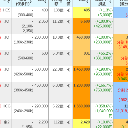
(仮条件)
額
価
損益
(差分
8
HCS
-
400
138億
-()
405
(
+1.3%
)
(300-400)
+5,000円
(
9
JQ
-
2,350
11.2億
-()
6,600
(
+180.9%
)
(2,100-
+425,000円
2,350)
9
JQ
-
230,000
10.8億
-()
460,000
(
+100.0%
)
3
(180k-230k)
+230,000円
分割 1
(-148
9
JQ
-
600
5.04億
-()
931
(
+55.2%
)
(540-600)
+331,000円
分割
(
9
JQ
-
500,000
22.0億
-()
1,450,000
(
+190.0%
)
2
(420k-500k)
+950,000円
分割 9
(+946
9
JQ
-
450,000
6.30億
-()
1,200,000
(
+166.7%
)
(380k-450k)
+750,000円
分割 2
(-962
0
HCG
-
290,000
5.22億
-()
1,330,000
(
+358.6%
)
11
(240k-290k)
+1,040,000
(-1,318
円
0
東2
-
2,200
112億
-()
2,420
(
+10.0%
)
4
(1,950-
+22,000円
(+1