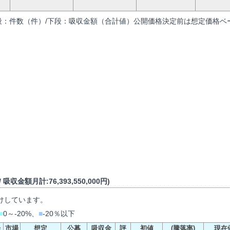
段：件数（件）/下段：吸収金額（合計値）公開価格決定前は想定価格ベー
吸収金額月計:76,393,550,000円)
けしています。
■
0～-20%、
■
-20％以下
場
市場
想定
公募
吸収金
評
初値
(騰落率)
現在