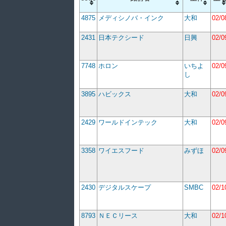
4875
メディシノバ・インク
大和
02/0
2431
日本テクシード
日興
02/0
7748
ホロン
いちよ
02/0
し
3895
ハビックス
大和
02/0
2429
ワールドインテック
大和
02/0
3358
ワイエスフード
みずほ
02/0
2430
デジタルスケープ
SMBC
02/1
8793
ＮＥＣリース
大和
02/1