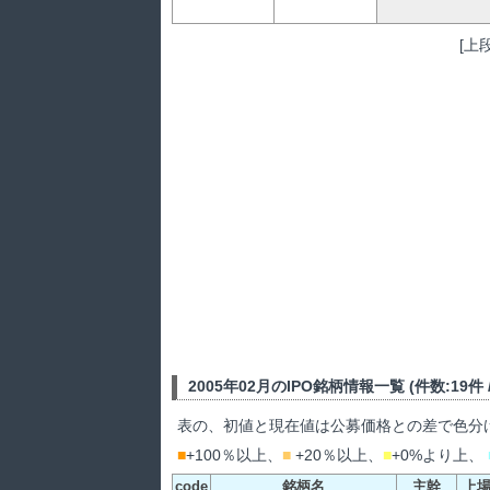
[上
2005年02月のIPO銘柄情報一覧 (件数:19件 / 
表の、初値と現在値は公募価格との差で色分
■
+100％以上、
■
+20％以上、
■
+0%より上、
code
銘柄名
主幹
上