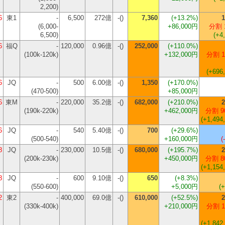
2,200)
6
東1
-
6,500
272億
-()
7,360
(
+13.2%
)
1
(6,000-
+86,000円
分割 
6,500)
(+4
6
福Q
-
120,000
0.96億
-()
252,000
(
+110.0%
)
(100k-120k)
+132,000円
分割 1
(+696
6
JQ
-
500
6.00億
-()
1,350
(
+170.0%
)
(470-500)
+85,000円
6
東M
-
220,000
35.2億
-()
682,000
(
+210.0%
)
2
(190k-220k)
+462,000円
分割 9
(+1,494
6
JQ
-
540
5.40億
-()
700
(
+29.6%
)
(500-540)
+160,000円
(
8
JQ
-
230,000
10.5億
-()
680,000
(
+195.7%
)
2
(200k-230k)
+450,000円
分割 8
(+1,154
8
JQ
-
600
9.10億
-()
650
(
+8.3%
)
(550-600)
+5,000円
(
2
東2
-
400,000
69.0億
-()
610,000
(
+52.5%
)
2
(330k-400k)
+210,000円
分割 1
(+1,842