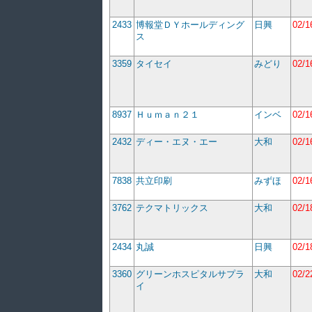
2433
博報堂ＤＹホールディング
日興
02/1
ス
3359
タイセイ
みどり
02/1
8937
Ｈｕｍａｎ２１
インベ
02/1
2432
ディー・エヌ・エー
大和
02/1
7838
共立印刷
みずほ
02/1
3762
テクマトリックス
大和
02/1
2434
丸誠
日興
02/1
3360
グリーンホスピタルサプラ
大和
02/2
イ