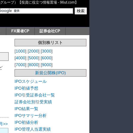
ープ）【投資に役立つ情報置場 - 96ut.com】
ト
FX業者CP
証券会社CP
個別株リスト
[
1000
] [
2000
] [
3000
]
[
4000
] [
5000
] [
6000
]
[
7000
] [
8000
] [
9000
]
ど
新規公開株(IPO)
IPOスケジュール
IPO初値予想
IPO引受証券会社一覧
証券会社別引受実績
IPO結果一覧
IPOサマリー分析
IPO初値分析
月>>
IPO管理人当選実績