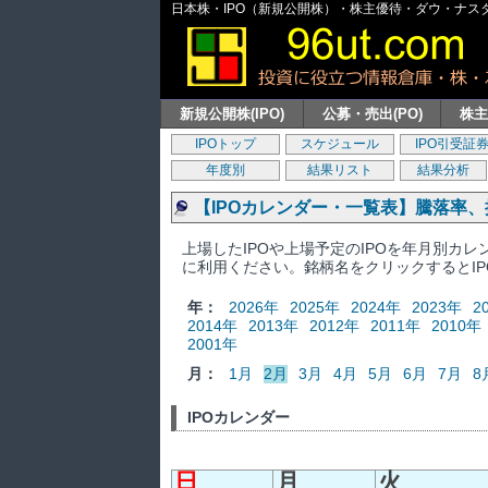
日本株・IPO（新規公開株）・株主優待・ダウ・ナスダッ
新規公開株(IPO)
公募・売出(PO)
株
IPOトップ
スケジュール
IPO引受証
年度別
結果リスト
結果分析
【IPOカレンダー・一覧表】騰落率
上場したIPOや上場予定のIPOを年月別カ
に利用ください。銘柄名をクリックするとI
年：
2026年
2025年
2024年
2023年
2
2014年
2013年
2012年
2011年
2010年
2001年
月：
1月
2月
3月
4月
5月
6月
7月
8
IPOカレンダー
日
月
火