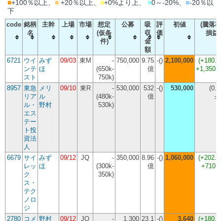
■
+100％以上、
■
+20％以上、
■
+0%より上、
■
0～-20%、
■
-20％以
下
code
銘柄
主幹
上場
市場
想定
公募
吸
評
初値
(騰落率
名
(仮条
収
価
損益
件)
金
額
6721
ウイ
みず
09/03
東M
-
750,000
9.75
-()
2,100,000
(
+180.
ンテ
ほ
(650k-
億
+1,350,
スト
750k)
8957
東急
メリ
09/10
東R
-
530,000
532
-()
530,000
(
0.
リア
ル
(480k-
億
±
ル・
野村
530k)
エス
テー
ト投
資法
人
6679
サイ
みず
09/12
JQ
-
350,000
8.96
-()
1,060,000
(
+202.
レッ
ほ
(300k-
億
+710,
ク
350k)
ス・
テク
ノロ
ジ
2780
コメ
野村
09/12
JQ
-
1,300
23.1
-()
3,640
(
+180.