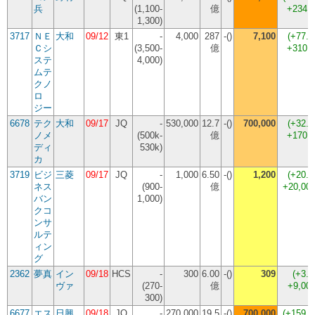
兵
(1,100-
億
+234,
1,300)
3717
ＮＥ
大和
09/12
東1
-
4,000
287
-()
7,100
(
+77.
Ｃシ
(3,500-
億
+310,
ステ
4,000)
ムテ
クノ
ロ
ジー
6678
テク
大和
09/17
JQ
-
530,000
12.7
-()
700,000
(
+32.
ノメ
(500k-
億
+170,
ディ
530k)
カ
3719
ビジ
三菱
09/17
JQ
-
1,000
6.50
-()
1,200
(
+20.
ネス
(900-
億
+20,00
バン
1,000)
クコ
ンサ
ルテ
ィン
グ
2362
夢真
イン
09/18
HCS
-
300
6.00
-()
309
(
+3.
ヴァ
(270-
億
+9,00
300)
6677
エス
日興
09/18
JQ
-
270,000
19.5
-()
700,000
(
+159.