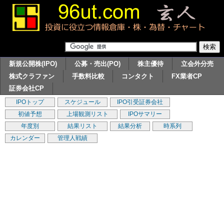
新規公開株(IPO)
公募・売出(PO)
株主優待
立会外分売
株式クラファン
手数料比較
コンタクト
FX業者CP
証券会社CP
IPOトップ
スケジュール
IPO引受証券会社
初値予想
上場観測リスト
IPOサマリー
年度別
結果リスト
結果分析
時系列
カレンダー
管理人戦績