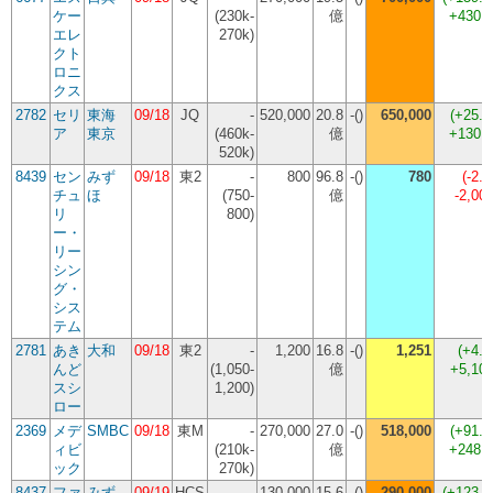
ケー
(230k-
億
+430,
エレ
270k)
クト
ロニ
クス
2782
セリ
東海
09/18
JQ
-
520,000
20.8
-()
650,000
(
+25.
ア
東京
(460k-
億
+130,
520k)
8439
セン
みず
09/18
東2
-
800
96.8
-()
780
(
-2.
チュ
ほ
(750-
億
-2,00
リ
800)
ー・
リー
シン
グ・
シス
テム
2781
あき
大和
09/18
東2
-
1,200
16.8
-()
1,251
(
+4.
んど
(1,050-
億
+5,10
スシ
1,200)
ロー
2369
メデ
SMBC
09/18
東M
-
270,000
27.0
-()
518,000
(
+91.
ィビ
(210k-
億
+248,
ック
270k)
8437
ファ
みず
09/19
HCS
-
130,000
15.6
-()
290,000
(
+123.