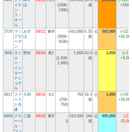
イナ
ほ
(100k-
億
+160,
ン
130k)
ス・
オー
ル
3720
マッ
みず
09/22
東M
-
410,000
5.33
-()
502,000
(
+22.
グガ
ほ
(350k-
億
+92,00
ーデ
410k)
ン
3605
サン
野村
09/24
東2
-
1,800
63.0
-()
1,850
(
+2.
エ
(1,600-
億
+5,00
ー・
1,800)
イン
ター
ナシ
ョナ
ル
8917
ファ
大和
09/24
大2
-
750
15.3
-()
1,000
(
+33.
ース
(700-
億
+25,00
ト住
750)
建
8958
グロ
三菱
09/25
東R
-
510,000
244
-()
495,000
(
-2.
ーバ
()
億
-15,00
ル・
ワン