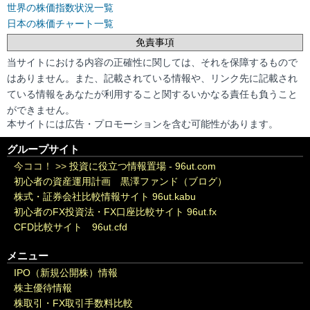
世界の株価指数状況一覧
日本の株価チャート一覧
免責事項
当サイトにおける内容の正確性に関しては、それを保障するもので
はありません。また、記載されている情報や、リンク先に記載され
ている情報をあなたが利用すること関するいかなる責任も負うこと
ができません。
本サイトには広告・プロモーションを含む可能性があります。
グループサイト
今ココ！ >>
投資に役立つ情報置場 - 96ut.com
初心者の資産運用計画 黒澤ファンド（ブログ）
株式・証券会社比較情報サイト 96ut.kabu
初心者のFX投資法・FX口座比較サイト 96ut.fx
CFD比較サイト 96ut.cfd
メニュー
IPO（新規公開株）情報
株主優待情報
株取引・FX取引手数料比較