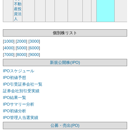
不動
産投
資法
人
個別株リスト
[
1000
] [
2000
] [
3000
]
[
4000
] [
5000
] [
6000
]
[
7000
] [
8000
] [
9000
]
新規公開株(IPO)
IPOスケジュール
IPO初値予想
IPO引受証券会社一覧
証券会社別引受実績
IPO結果一覧
IPOサマリー分析
IPO初値分析
IPO管理人当選実績
公募・売出(PO)