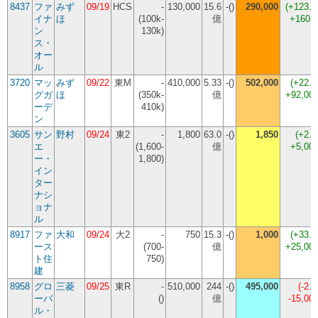
8437
ファ
みず
09/19
HCS
-
130,000
15.6
-()
290,000
(
+123.
イナ
ほ
(100k-
億
+160,
ン
130k)
ス・
オー
ル
3720
マッ
みず
09/22
東M
-
410,000
5.33
-()
502,000
(
+22.
グガ
ほ
(350k-
億
+92,00
ーデ
410k)
ン
3605
サン
野村
09/24
東2
-
1,800
63.0
-()
1,850
(
+2.
エ
(1,600-
億
+5,00
ー・
1,800)
イン
ター
ナシ
ョナ
ル
8917
ファ
大和
09/24
大2
-
750
15.3
-()
1,000
(
+33.
ース
(700-
億
+25,00
ト住
750)
建
8958
グロ
三菱
09/25
東R
-
510,000
244
-()
495,000
(
-2.
ーバ
()
億
-15,00
ル・