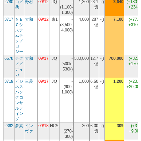
2780
コメ
野村
09/12
JQ
-
1,300
23.1
-()
3,640
(
+180.
兵
(1,100-
億
+234,
1,300)
3717
ＮＥ
大和
09/12
東1
-
4,000
287
-()
7,100
(
+77.
Ｃシ
(3,500-
億
+310,
ステ
4,000)
ムテ
クノ
ロ
ジー
6678
テク
大和
09/17
JQ
-
530,000
12.7
-()
700,000
(
+32.
ノメ
(500k-
億
+170,
ディ
530k)
カ
3719
ビジ
三菱
09/17
JQ
-
1,000
6.50
-()
1,200
(
+20.
ネス
(900-
億
+20,00
バン
1,000)
クコ
ンサ
ルテ
ィン
グ
2362
夢真
イン
09/18
HCS
-
300
6.00
-()
309
(
+3.
ヴァ
(270-
億
+9,00
300)