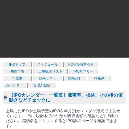
IPOトップ
スケジュール
IPO引受証券会社
初値予想
上場観測リスト
IPOサマリー
年度別
結果リスト
結果分析
時系列
カレンダー
管理人戦績
【IPOカレンダー・一覧表】騰落率、損益、その後の値
動きなどチェックに
上場したIPOや上場予定のIPOを年月別カレンダー形式でまとめ
ています。 日にち全体での件数や吸収金額の確認などに利用く
ださい。銘柄名をクリックするとIPO詳細ページを確認できま
す。