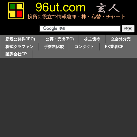
新規公開株(IPO)
公募・売出(PO)
株主優待
立会外分売
株式クラファン
手数料比較
コンタクト
FX業者CP
証券会社CP