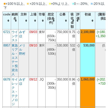
■
+100％以上、
■
+20％以上、
■
+0%より上、
■
0～-20%、
■
-20％以
下
code
銘柄
主幹
上場
市場
想定
公募
吸
評
初値
(騰落率
名
(仮条
収
価
損益
件)
金
額
6721
ウイ
みず
09/03
東M
-
750,000
9.75
-()
2,100,000
(
+180.
ンテ
ほ
(650k-
億
+1,350,
スト
750k)
8957
東急
メリ
09/10
東R
-
530,000
532
-()
530,000
(
0.
リア
ル
(480k-
億
±
ル・
野村
530k)
エス
テー
ト投
資法
人
6679
サイ
みず
09/12
JQ
-
350,000
8.96
-()
1,060,000
(
+202.
レッ
ほ
(300k-
億
+710,
ク
350k)
ス・
テク
ノロ
ジ