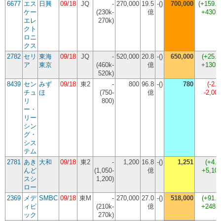
6677
エス
日興
09/18
JQ
-
270,000
19.5
-()
700,000
(
+159.
ケー
(230k-
億
+430,
エレ
270k)
クト
ロニ
クス
2782
セリ
東海
09/18
JQ
-
520,000
20.8
-()
650,000
(
+25.
ア
東京
(460k-
億
+130,
520k)
8439
セン
みず
09/18
東2
-
800
96.8
-()
780
(
-2.
チュ
ほ
(750-
億
-2,00
リ
800)
ー・
リー
シン
グ・
シス
テム
2781
あき
大和
09/18
東2
-
1,200
16.8
-()
1,251
(
+4.
んど
(1,050-
億
+5,10
スシ
1,200)
ロー
2369
メデ
SMBC
09/18
東M
-
270,000
27.0
-()
518,000
(
+91.
ィビ
(210k-
億
+248,
ック
270k)