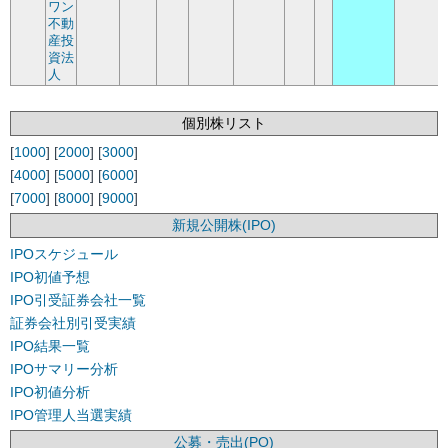
ワン
不動
産投
資法
人
個別株リスト
[
1000
] [
2000
] [
3000
]
[
4000
] [
5000
] [
6000
]
[
7000
] [
8000
] [
9000
]
新規公開株(IPO)
IPOスケジュール
IPO初値予想
IPO引受証券会社一覧
証券会社別引受実績
IPO結果一覧
IPOサマリー分析
IPO初値分析
IPO管理人当選実績
公募・売出(PO)