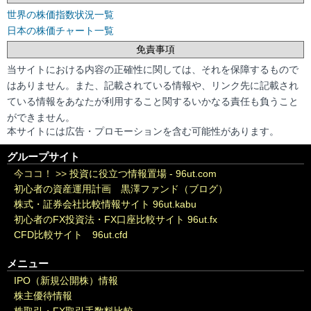
世界の株価指数状況一覧
日本の株価チャート一覧
免責事項
当サイトにおける内容の正確性に関しては、それを保障するもので
はありません。また、記載されている情報や、リンク先に記載され
ている情報をあなたが利用すること関するいかなる責任も負うこと
ができません。
本サイトには広告・プロモーションを含む可能性があります。
グループサイト
今ココ！ >>
投資に役立つ情報置場 - 96ut.com
初心者の資産運用計画 黒澤ファンド（ブログ）
株式・証券会社比較情報サイト 96ut.kabu
初心者のFX投資法・FX口座比較サイト 96ut.fx
CFD比較サイト 96ut.cfd
メニュー
IPO（新規公開株）情報
株主優待情報