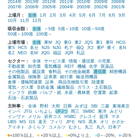
2014年
2013年
2012年
2011年
2010年
2009年
2008年
2007年
2006年
2005年
2004年
2003年
2002年
2001年
上場月：
全体
1月
2月
3月
4月
5月
6月
7月
8月
9月
10月
11月
12月
吸収金額：
全体
～5億
5億～10億
10億～50億
50億～100億
100億～
上場市場：
全体
東M
JQ
東G
東2
JQS
東1
東R
HCG
東S
HCS
名セ
NJS
NJG
札ア
福Q
大2
東P
東イ
名N
名2
NEO
名M
JQG
福証
JQR
札証
セクター：
全体
サービス業
情報・通信業
小売業
不動産業
卸売業
電気機器
REIT
機械
化学
医薬品
その他製品
建設業
食料品
その他金融業
通信業
精密機器
金属製品
保険業
証券業
銀行業
輸送用機器
倉庫・運輸関連業
証券、商品先物取引業
陸運業
電気・ガス業
非鉄金属
繊維製品
ガラス・土石製品
インフラ
鉄鋼
パルプ・紙
水産・農林業
空運業
鉱業
石油・石炭製品
主幹事：
全体
野村
大和
日興
みずほ
SBI
三菱
東海東京
インベ
JTG
いちよし
UFJつ
岡三
SMBC
東洋
みどり
インヴァ
メリル
岩井コス
HSBC
クレスイ
藍澤
マネ
UBS
MS
GS
楽天
フィリ
JPモ
NIS
髙木
オリ
かざか
アイネト
さくらフ
コメルツ
むさし
丸三
丸八
日本ア
■
+100％以上、
■
+20％以上、
■
+0%より上、
■
0～-20%、
■
-20％