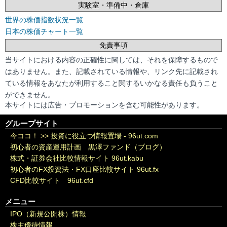
実験室・準備中・倉庫
世界の株価指数状況一覧
日本の株価チャート一覧
免責事項
当サイトにおける内容の正確性に関しては、それを保障するもので
はありません。また、記載されている情報や、リンク先に記載され
ている情報をあなたが利用すること関するいかなる責任も負うこと
ができません。
本サイトには広告・プロモーションを含む可能性があります。
グループサイト
今ココ！ >>
投資に役立つ情報置場 - 96ut.com
初心者の資産運用計画 黒澤ファンド（ブログ）
株式・証券会社比較情報サイト 96ut.kabu
初心者のFX投資法・FX口座比較サイト 96ut.fx
CFD比較サイト 96ut.cfd
メニュー
IPO（新規公開株）情報
株主優待情報