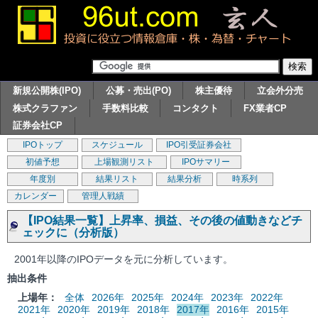
新規公開株(IPO)
公募・売出(PO)
株主優待
立会外分売
株式クラファン
手数料比較
コンタクト
FX業者CP
証券会社CP
IPOトップ
スケジュール
IPO引受証券会社
初値予想
上場観測リスト
IPOサマリー
年度別
結果リスト
結果分析
時系列
カレンダー
管理人戦績
【IPO結果一覧】上昇率、損益、その後の値動きなどチ
ェックに（分析版）
2001年以降のIPOデータを元に分析しています。
抽出条件
上場年：
全体
2026年
2025年
2024年
2023年
2022年
2021年
2020年
2019年
2018年
2017年
2016年
2015年