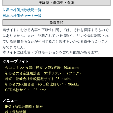
実験室・準備中・倉庫
世界の株価指数状況一覧
日本の株価チャート一覧
免責事項
当サイトにおける内容の正確性に関しては、それを保障するもので
はありません。また、記載されている情報や、リンク先に記載され
ている情報をあなたが利用すること関するいかなる責任も負うこと
ができません。
本サイトには広告・プロモーションを含む可能性があります。
グループサイト
今ココ！ >>
投資に役立つ情報置場 - 96ut.com
初心者の資産運用計画 黒澤ファンド（ブログ）
株式・証券会社比較情報サイト 96ut.kabu
初心者のFX投資法・FX口座比較サイト 96ut.fx
CFD比較サイト 96ut.cfd
メニュー
IPO（新規公開株）情報
株主優待情報