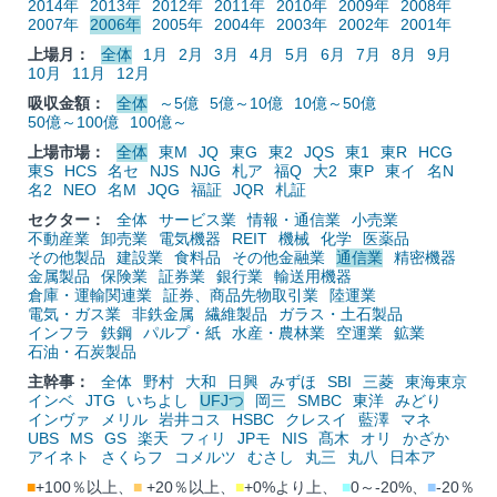
2014年
2013年
2012年
2011年
2010年
2009年
2008年
2007年
2006年
2005年
2004年
2003年
2002年
2001年
上場月：
全体
1月
2月
3月
4月
5月
6月
7月
8月
9月
10月
11月
12月
吸収金額：
全体
～5億
5億～10億
10億～50億
50億～100億
100億～
上場市場：
全体
東M
JQ
東G
東2
JQS
東1
東R
HCG
東S
HCS
名セ
NJS
NJG
札ア
福Q
大2
東P
東イ
名N
名2
NEO
名M
JQG
福証
JQR
札証
セクター：
全体
サービス業
情報・通信業
小売業
不動産業
卸売業
電気機器
REIT
機械
化学
医薬品
その他製品
建設業
食料品
その他金融業
通信業
精密機器
金属製品
保険業
証券業
銀行業
輸送用機器
倉庫・運輸関連業
証券、商品先物取引業
陸運業
電気・ガス業
非鉄金属
繊維製品
ガラス・土石製品
インフラ
鉄鋼
パルプ・紙
水産・農林業
空運業
鉱業
石油・石炭製品
主幹事：
全体
野村
大和
日興
みずほ
SBI
三菱
東海東京
インベ
JTG
いちよし
UFJつ
岡三
SMBC
東洋
みどり
インヴァ
メリル
岩井コス
HSBC
クレスイ
藍澤
マネ
UBS
MS
GS
楽天
フィリ
JPモ
NIS
髙木
オリ
かざか
アイネト
さくらフ
コメルツ
むさし
丸三
丸八
日本ア
■
+100％以上、
■
+20％以上、
■
+0%より上、
■
0～-20%、
■
-20％