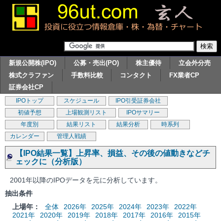
新規公開株(IPO)
公募・売出(PO)
株主優待
立会外分売
株式クラファン
手数料比較
コンタクト
FX業者CP
証券会社CP
IPOトップ
スケジュール
IPO引受証券会社
初値予想
上場観測リスト
IPOサマリー
年度別
結果リスト
結果分析
時系列
カレンダー
管理人戦績
【IPO結果一覧】上昇率、損益、その後の値動きなどチ
ェックに（分析版）
2001年以降のIPOデータを元に分析しています。
抽出条件
上場年：
全体
2026年
2025年
2024年
2023年
2022年
2021年
2020年
2019年
2018年
2017年
2016年
2015年