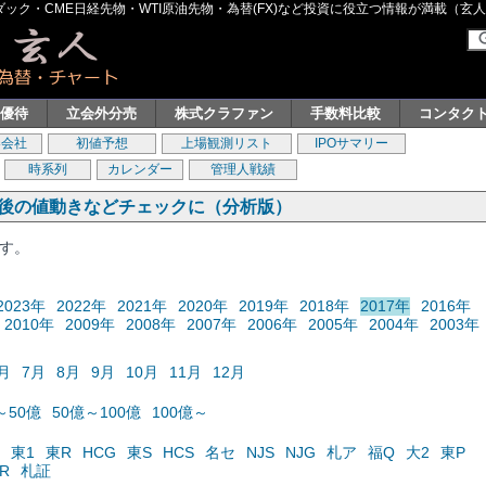
ク・CME日経先物・WTI原油先物・為替(FX)など投資に役立つ情報が満載（玄人グル
主優待
立会外分売
株式クラファン
手数料比較
コンタク
券会社
初値予想
上場観測リスト
IPOサマリー
時系列
カレンダー
管理人戦績
の後の値動きなどチェックに（分析版）
ます。
2023年
2022年
2021年
2020年
2019年
2018年
2017年
2016年
2010年
2009年
2008年
2007年
2006年
2005年
2004年
2003年
月
7月
8月
9月
10月
11月
12月
～50億
50億～100億
100億～
東1
東R
HCG
東S
HCS
名セ
NJS
NJG
札ア
福Q
大2
東P
R
札証