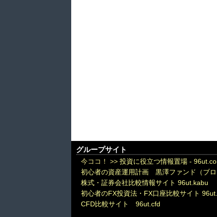
グループサイト
今ココ！ >>
投資に役立つ情報置場 - 96ut.c
初心者の資産運用計画 黒澤ファンド（ブロ
株式・証券会社比較情報サイト 96ut.kabu
初心者のFX投資法・FX口座比較サイト 96ut.
CFD比較サイト 96ut.cfd