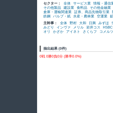
セクター：
全体
サービス業
情報・通信
その他製品
建設業
食料品
その他金融業
倉庫・運輸関連業
証券、商品先物取引業
鉄鋼
パルプ・紙
水産・農林業
空運業
主幹事：
全体
野村
大和
日興
みずほ
みどり
インヴァ
メリル
岩井コス
HSBC
オリ
かざか
アイネト
さくらフ
コメル
抽出結果 (0件)
0戦 0勝0負0分 (勝率0.0%)