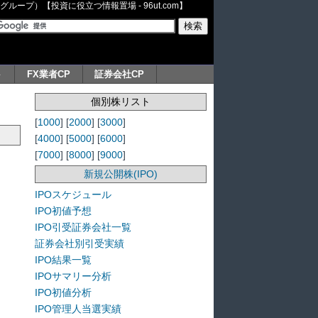
ープ）【投資に役立つ情報置場 - 96ut.com】
ト
FX業者CP
証券会社CP
個別株リスト
[
1000
] [
2000
] [
3000
]
[
4000
] [
5000
] [
6000
]
[
7000
] [
8000
] [
9000
]
新規公開株(IPO)
IPOスケジュール
IPO初値予想
IPO引受証券会社一覧
証券会社別引受実績
IPO結果一覧
IPOサマリー分析
IPO初値分析
IPO管理人当選実績