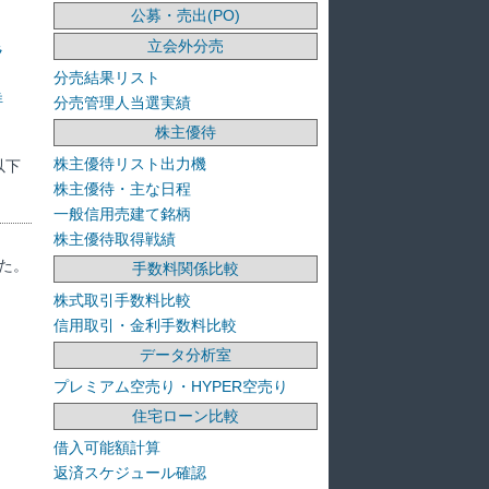
公募・売出(PO)
立会外分売
ラ
分売結果リスト
洋
分売管理人当選実績
株主優待
株主優待リスト出力機
以下
株主優待・主な日程
一般信用売建て銘柄
株主優待取得戦績
た。
手数料関係比較
株式取引手数料比較
信用取引・金利手数料比較
データ分析室
プレミアム空売り・HYPER空売り
住宅ローン比較
借入可能額計算
返済スケジュール確認