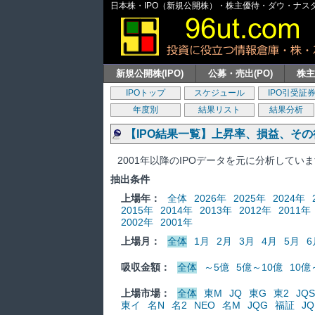
日本株・IPO（新規公開株）・株主優待・ダウ・ナスダッ
新規公開株(IPO)
公募・売出(PO)
株
IPOトップ
スケジュール
IPO引受証
年度別
結果リスト
結果分析
【IPO結果一覧】上昇率、損益、そ
2001年以降のIPOデータを元に分析してい
抽出条件
上場年：
全体
2026年
2025年
2024年
2015年
2014年
2013年
2012年
2011年
2002年
2001年
上場月：
全体
1月
2月
3月
4月
5月
6
吸収金額：
全体
～5億
5億～10億
10億
上場市場：
全体
東M
JQ
東G
東2
JQS
東イ
名N
名2
NEO
名M
JQG
福証
JQ