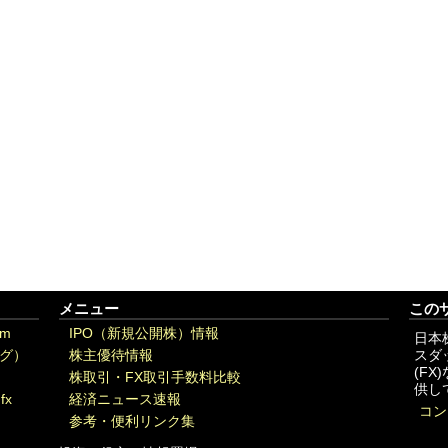
メニュー
この
om
IPO（新規公開株）情報
日本
グ）
株主優待情報
スダ
(F
株取引・FX取引手数料比較
供し
fx
経済ニュース速報
コン
参考・便利リンク集