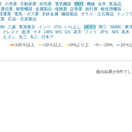
業
小売業
不動産業
卸売業
電気機器
REIT
機械
化学
医薬品
通信業
精密機器
金属製品
保険業
証券業
銀行業
輸送用機器
陸運業
電気・ガス業
非鉄金属
繊維製品
ガラス・土石製品
インフ
鉱業
石油・石炭製品
SBI
三菱
東海東京
インベ
JTG
いちよし
UFJつ
岡三
SMBC
東
クレスイ
藍澤
マネ
UBS
MS
GS
楽天
フィリ
JPモ
NIS
髙木
ツ
むさし
丸三
丸八
日本ア
■
+100％以上、
■
+20％以上、
■
+0%より上、
■
0～-20%、
■
-20％
抽出結果が0件でし