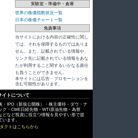
実験室・準備中・倉庫
世界の株価指数状況一覧
日本の株価チャート一覧
免責事項
当サイトにおける内容の正確性に関し
ては、それを保障するものではありま
せん。また、記載されている情報や、
リンク先に記載されている情報をあな
たが利用すること関するいかなる責任
も負うことができません。
本サイトには広告・プロモーションを
含む可能性があります。
サイトについて
株・IPO（新規公開株）・株主優待・ダウ・ナ
ック・CME日経先物・WTI原油先物・為替
X)などなど投資に役立つ情報を見やすい形で提
ています。
タクトはこちらから