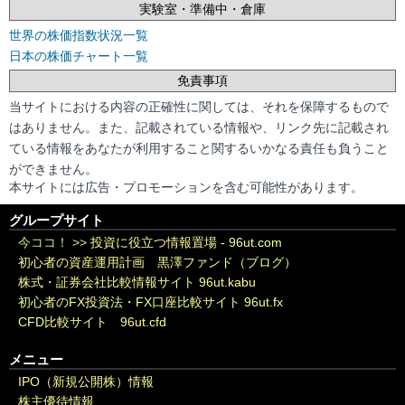
実験室・準備中・倉庫
世界の株価指数状況一覧
日本の株価チャート一覧
免責事項
当サイトにおける内容の正確性に関しては、それを保障するもので
はありません。また、記載されている情報や、リンク先に記載され
ている情報をあなたが利用すること関するいかなる責任も負うこと
ができません。
本サイトには広告・プロモーションを含む可能性があります。
グループサイト
今ココ！ >>
投資に役立つ情報置場 - 96ut.com
初心者の資産運用計画 黒澤ファンド（ブログ）
株式・証券会社比較情報サイト 96ut.kabu
初心者のFX投資法・FX口座比較サイト 96ut.fx
CFD比較サイト 96ut.cfd
メニュー
IPO（新規公開株）情報
株主優待情報