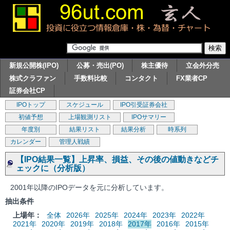
新規公開株(IPO)
公募・売出(PO)
株主優待
立会外分売
株式クラファン
手数料比較
コンタクト
FX業者CP
証券会社CP
IPOトップ
スケジュール
IPO引受証券会社
初値予想
上場観測リスト
IPOサマリー
年度別
結果リスト
結果分析
時系列
カレンダー
管理人戦績
【IPO結果一覧】上昇率、損益、その後の値動きなどチ
ェックに（分析版）
2001年以降のIPOデータを元に分析しています。
抽出条件
上場年：
全体
2026年
2025年
2024年
2023年
2022年
2021年
2020年
2019年
2018年
2017年
2016年
2015年