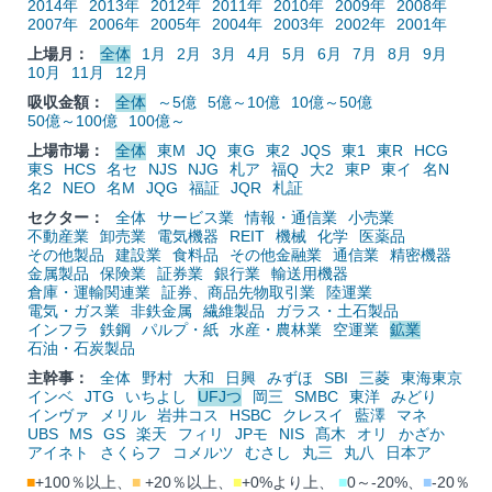
2014年
2013年
2012年
2011年
2010年
2009年
2008年
2007年
2006年
2005年
2004年
2003年
2002年
2001年
上場月：
全体
1月
2月
3月
4月
5月
6月
7月
8月
9月
10月
11月
12月
吸収金額：
全体
～5億
5億～10億
10億～50億
50億～100億
100億～
上場市場：
全体
東M
JQ
東G
東2
JQS
東1
東R
HCG
東S
HCS
名セ
NJS
NJG
札ア
福Q
大2
東P
東イ
名N
名2
NEO
名M
JQG
福証
JQR
札証
セクター：
全体
サービス業
情報・通信業
小売業
不動産業
卸売業
電気機器
REIT
機械
化学
医薬品
その他製品
建設業
食料品
その他金融業
通信業
精密機器
金属製品
保険業
証券業
銀行業
輸送用機器
倉庫・運輸関連業
証券、商品先物取引業
陸運業
電気・ガス業
非鉄金属
繊維製品
ガラス・土石製品
インフラ
鉄鋼
パルプ・紙
水産・農林業
空運業
鉱業
石油・石炭製品
主幹事：
全体
野村
大和
日興
みずほ
SBI
三菱
東海東京
インベ
JTG
いちよし
UFJつ
岡三
SMBC
東洋
みどり
インヴァ
メリル
岩井コス
HSBC
クレスイ
藍澤
マネ
UBS
MS
GS
楽天
フィリ
JPモ
NIS
髙木
オリ
かざか
アイネト
さくらフ
コメルツ
むさし
丸三
丸八
日本ア
■
+100％以上、
■
+20％以上、
■
+0%より上、
■
0～-20%、
■
-20％