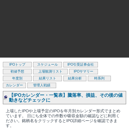
IPOトップ
スケジュール
IPO引受証券会社
初値予想
上場観測リスト
IPOサマリー
年度別
結果リスト
結果分析
時系列
カレンダー
管理人戦績
【IPOカレンダー・一覧表】騰落率、損益、その後の値
動きなどチェックに
上場したIPOや上場予定のIPOを年月別カレンダー形式でまとめ
ています。 日にち全体での件数や吸収金額の確認などに利用く
ださい。銘柄名をクリックするとIPO詳細ページを確認できま
す。