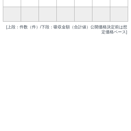
[上段：件数（件）/下段：吸収金額（合計値）公開価格決定前は想
定価格ベース]