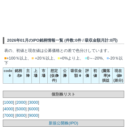
2026年01月のIPO銘柄情報一覧 (件数:0件 / 吸収金額月計:0円)
表の、初値と現在値は公募価格との差で色分けしています。
■
+100％以上、
■
+20％以上、
■
+0%より上、
■
0～-20%、
■
-20％以
下
code
銘柄
主
上
市
想定
公
吸収金
評
初
(騰落
現在
名
幹
場
場
(仮条
募
額
価
値
率)
値
件)
損益
(差分)
個別株リスト
[
1000
] [
2000
] [
3000
]
[
4000
] [
5000
] [
6000
]
[
7000
] [
8000
] [
9000
]
新規公開株(IPO)