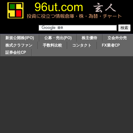
新規公開株(IPO)
公募・売出(PO)
株主優待
立会外分売
株式クラファン
手数料比較
コンタクト
FX業者CP
証券会社CP