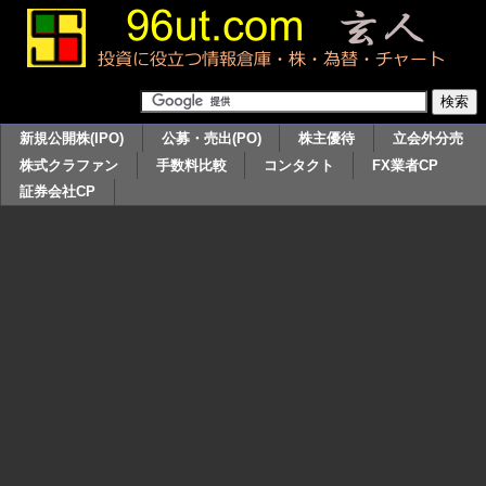
新規公開株(IPO)
公募・売出(PO)
株主優待
立会外分売
株式クラファン
手数料比較
コンタクト
FX業者CP
証券会社CP