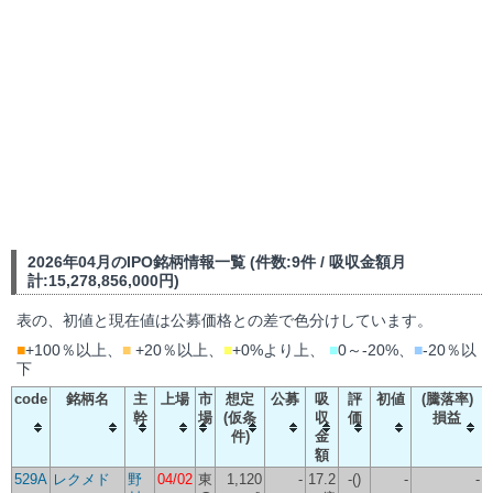
2026年04月のIPO銘柄情報一覧 (件数:9件 / 吸収金額月
計:15,278,856,000円)
表の、初値と現在値は公募価格との差で色分けしています。
■
+100％以上、
■
+20％以上、
■
+0%より上、
■
0～-20%、
■
-20％以
下
code
銘柄名
主
上場
市
想定
公募
吸
評
初値
(騰落率)
幹
場
(仮条
収
価
損益
件)
金
額
529A
レクメド
野
04/02
東
1,120
-
17.2
-()
-
-