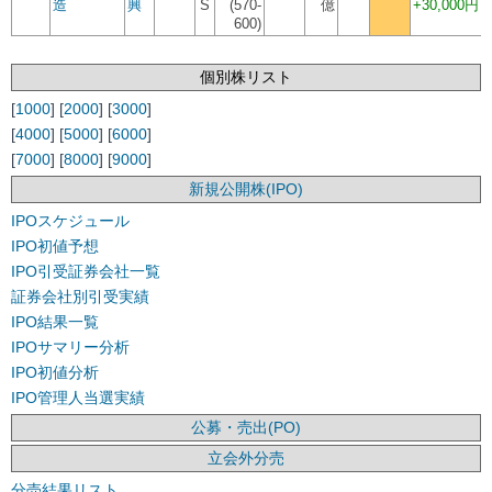
造
興
S
(570-
億
+30,000円
600)
個別株リスト
[
1000
] [
2000
] [
3000
]
[
4000
] [
5000
] [
6000
]
[
7000
] [
8000
] [
9000
]
新規公開株(IPO)
IPOスケジュール
IPO初値予想
IPO引受証券会社一覧
証券会社別引受実績
IPO結果一覧
IPOサマリー分析
IPO初値分析
IPO管理人当選実績
公募・売出(PO)
立会外分売
分売結果リスト