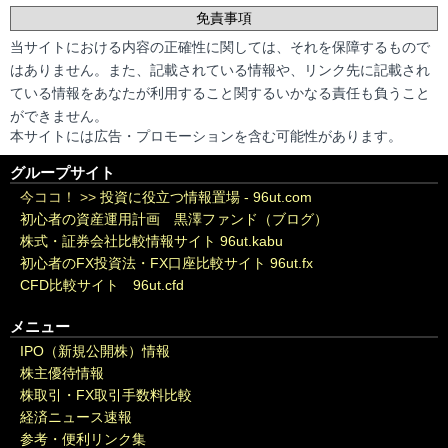
免責事項
当サイトにおける内容の正確性に関しては、それを保障するもので
はありません。また、記載されている情報や、リンク先に記載され
ている情報をあなたが利用すること関するいかなる責任も負うこと
ができません。
本サイトには広告・プロモーションを含む可能性があります。
グループサイト
今ココ！ >>
投資に役立つ情報置場 - 96ut.com
初心者の資産運用計画 黒澤ファンド（ブログ）
株式・証券会社比較情報サイト 96ut.kabu
初心者のFX投資法・FX口座比較サイト 96ut.fx
CFD比較サイト 96ut.cfd
メニュー
IPO（新規公開株）情報
株主優待情報
株取引・FX取引手数料比較
経済ニュース速報
参考・便利リンク集