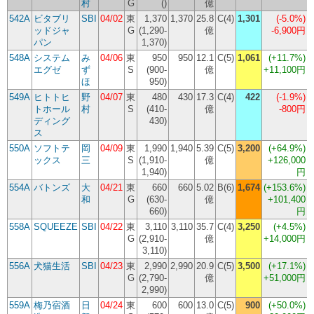
村
G
()
億
542A
ビタブリ
SBI
04/02
東
1,370
1,370
25.8
C(4)
1,301
(
-5.0%
)
ッドジャ
G
(1,290-
億
-6,900円
パン
1,370)
548A
システム
み
04/06
東
950
950
12.1
C(5)
1,061
(
+11.7%
)
エグゼ
ず
S
(900-
億
+11,100円
ほ
950)
549A
ヒトトヒ
野
04/07
東
480
430
17.3
C(4)
422
(
-1.9%
)
トホール
村
S
(410-
億
-800円
ディング
430)
ス
550A
ソフトテ
岡
04/09
東
1,990
1,940
5.39
C(5)
3,200
(
+64.9%
)
ックス
三
S
(1,910-
億
+126,000
1,940)
円
554A
バトンズ
大
04/21
東
660
660
5.02
B(6)
1,674
(
+153.6%
)
和
G
(630-
億
+101,400
660)
円
558A
SQUEEZE
SBI
04/22
東
3,110
3,110
35.7
C(4)
3,250
(
+4.5%
)
G
(2,910-
億
+14,000円
(
3,110)
556A
犬猫生活
SBI
04/23
東
2,990
2,990
20.9
C(5)
3,500
(
+17.1%
)
G
(2,790-
億
+51,000円
2,990)
559A
梅乃宿酒
日
04/24
東
600
600
13.0
C(5)
900
(
+50.0%
)