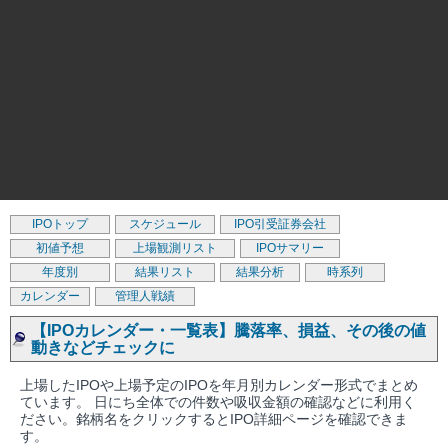
IPOトップ
スケジュール
IPO引受証券会社
初値予想
上場観測リスト
IPOサマリー
年度別
結果リスト
結果分析
時系列
カレンダー
管理人戦績
【IPOカレンダー・一覧表】騰落率、損益、その後の値
動きなどチェックに
上場したIPOや上場予定のIPOを年月別カレンダー形式でまとめ
ています。 日にち全体での件数や吸収金額の確認などに利用く
ださい。銘柄名をクリックするとIPO詳細ページを確認できま
す。