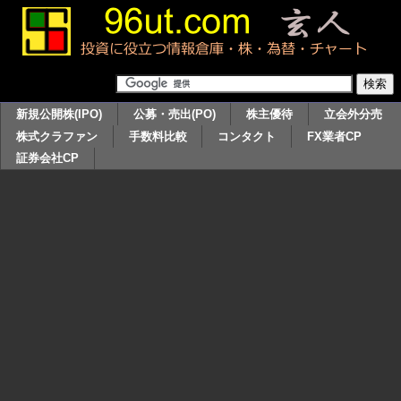
新規公開株(IPO)
公募・売出(PO)
株主優待
立会外分売
株式クラファン
手数料比較
コンタクト
FX業者CP
証券会社CP