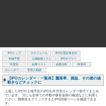
IPOトップ
スケジュール
IPO引受証券会社
初値予想
上場観測リスト
IPOサマリー
年度別
結果リスト
結果分析
時系列
カレンダー
管理人戦績
【IPOカレンダー・一覧表】騰落率、損益、その後の値
動きなどチェックに
上場したIPOや上場予定のIPOを年月別カレンダー形式でまとめ
ています。 日にち全体での件数や吸収金額の確認などに利用く
ださい。銘柄名をクリックするとIPO詳細ページを確認できま
す。