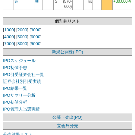
造
興
S
(570-
億
+30,000円
600)
個別株リスト
[
1000
] [
2000
] [
3000
]
[
4000
] [
5000
] [
6000
]
[
7000
] [
8000
] [
9000
]
新規公開株(IPO)
IPOスケジュール
IPO初値予想
IPO引受証券会社一覧
証券会社別引受実績
IPO結果一覧
IPOサマリー分析
IPO初値分析
IPO管理人当選実績
公募・売出(PO)
立会外分売
分売結果リスト