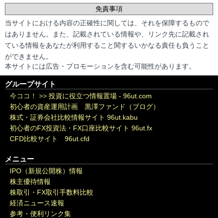
免責事項
当サイトにおける内容の正確性に関しては、それを保障するもので
はありません。また、記載されている情報や、リンク先に記載され
ている情報をあなたが利用すること関するいかなる責任も負うこと
ができません。
本サイトには広告・プロモーションを含む可能性があります。
グループサイト
今ココ！ >>
投資に役立つ情報置場 - 96ut.com
初心者の資産運用計画 黒澤ファンド（ブログ）
株式・証券会社比較情報サイト 96ut.kabu
初心者のFX投資法・FX口座比較サイト 96ut.fx
CFD比較サイト 96ut.cfd
メニュー
IPO（新規公開株）情報
株主優待情報
株取引・FX取引手数料比較
経済ニュース速報
参考・便利リンク集