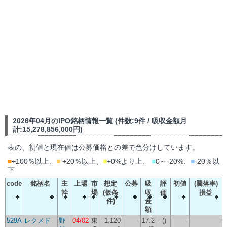
2026年04月のIPO銘柄情報一覧 (件数:9件 / 吸収金額月
計:15,278,856,000円)
表の、初値と現在値は公募価格との差で色分けしています。
■
+100％以上、
■
+20％以上、
■
+0%より上、
■
0～-20%、
■
-20％以
下
code
銘柄名
主
上場
市
想定
公募
吸
評
初値
(騰落率)
幹
場
(仮条
収
価
損益
件)
金
額
529A
レクメド
野
04/02
東
1,120
-
17.2
-()
-
-