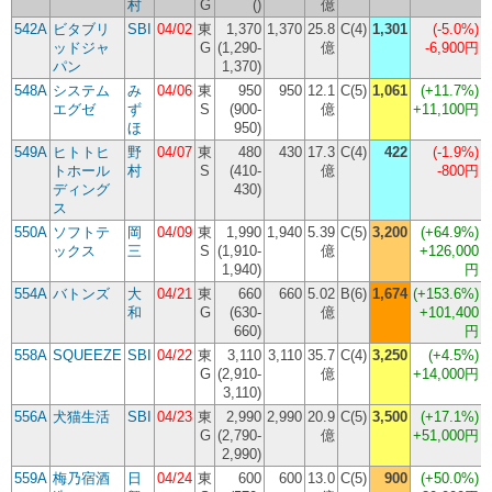
村
G
()
億
542A
ビタブリ
SBI
04/02
東
1,370
1,370
25.8
C(4)
1,301
(
-5.0%
)
ッドジャ
G
(1,290-
億
-6,900円
パン
1,370)
548A
システム
み
04/06
東
950
950
12.1
C(5)
1,061
(
+11.7%
)
エグゼ
ず
S
(900-
億
+11,100円
ほ
950)
549A
ヒトトヒ
野
04/07
東
480
430
17.3
C(4)
422
(
-1.9%
)
トホール
村
S
(410-
億
-800円
ディング
430)
ス
550A
ソフトテ
岡
04/09
東
1,990
1,940
5.39
C(5)
3,200
(
+64.9%
)
ックス
三
S
(1,910-
億
+126,000
1,940)
円
554A
バトンズ
大
04/21
東
660
660
5.02
B(6)
1,674
(
+153.6%
)
和
G
(630-
億
+101,400
660)
円
558A
SQUEEZE
SBI
04/22
東
3,110
3,110
35.7
C(4)
3,250
(
+4.5%
)
G
(2,910-
億
+14,000円
(
3,110)
556A
犬猫生活
SBI
04/23
東
2,990
2,990
20.9
C(5)
3,500
(
+17.1%
)
G
(2,790-
億
+51,000円
2,990)
559A
梅乃宿酒
日
04/24
東
600
600
13.0
C(5)
900
(
+50.0%
)